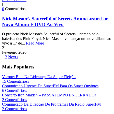
|
0
Comentários
Nick Mason’s Saucerful of Secrets Anunciaram Um
Novo Álbum E DVD Ao Vivo
O projecto Nick Mason’s Saucerful of Secrets, liderado pelo
baterista dos Pink Floyd, Nick Mason, vai lançar um novo álbum ao
vivo a 17 de...
Read More
21
Fevereiro
2020
1
2
Next ›
Mais Populares
Voronet Blue Na Liderança Da Super Eleição
15 Comentárioss
Comunicado Urgente Da SuperFM Para Os Super Ouvintes
6 Comentárioss
Concerto Iron Maiden – PASSATEMPO ENCERRADO!
2 Comentárioss
Comunicado Da Direcção De Programas Da Rádio SuperFM
2 Comentárioss