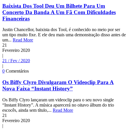
Baixista Dos Tool Deu Um Bilhete Para Um
Concerto Da Banda A Um Fã Com Dificuldades
Financeiras
Justin Chancellor, baixista dos Tool, é conhecido no meio por ser
um tipo muito fixe. E ele deu mais uma demonstração disso antes de
um...
Read More
21
Fevereiro
2020
|
21 / Fev / 2020
|
0
Comentários
Os Biffy Clyro Divulgaram O Videoclip Para A
Nova Faixa “Instant History”
Os Biffy Clyro lançaram um videoclip para o seu novo single
“Instant History”. A música aparecerá no oitavo álbum do trio
escocês, ainda sem título,...
Read More
21
Fevereiro
2020
|