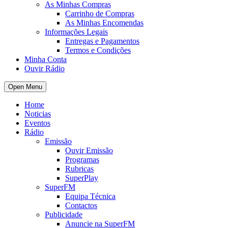
As Minhas Compras
Carrinho de Compras
As Minhas Encomendas
Informações Legais
Entregas e Pagamentos
Termos e Condições
Minha Conta
Ouvir Rádio
Open Menu
Home
Noticias
Eventos
Rádio
Emissão
Ouvir Emissão
Programas
Rubricas
SuperPlay
SuperFM
Equipa Técnica
Contactos
Publicidade
Anuncie na SuperFM