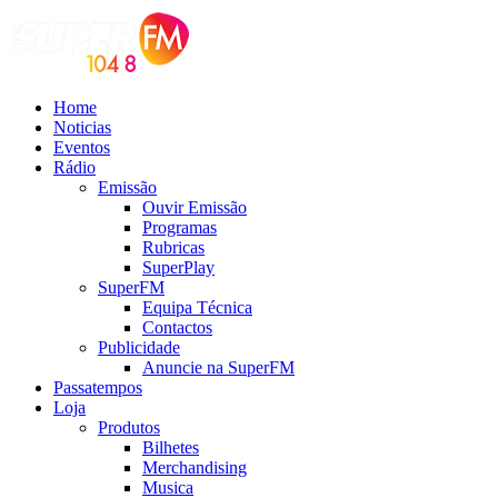
Home
Noticias
Eventos
Rádio
Emissão
Ouvir Emissão
Programas
Rubricas
SuperPlay
SuperFM
Equipa Técnica
Contactos
Publicidade
Anuncie na SuperFM
Passatempos
Loja
Produtos
Bilhetes
Merchandising
Musica