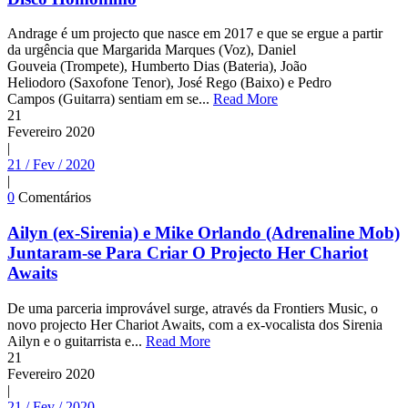
Andrage é um projecto que nasce em 2017 e que se ergue a partir
da urgência que Margarida Marques (Voz), Daniel
Gouveia (Trompete), Humberto Dias (Bateria), João
Heliodoro (Saxofone Tenor), José Rego (Baixo) e Pedro
Campos (Guitarra) sentiam em se...
Read More
21
Fevereiro
2020
|
21 / Fev / 2020
|
0
Comentários
Ailyn (ex-Sirenia) e Mike Orlando (Adrenaline Mob)
Juntaram-se Para Criar O Projecto Her Chariot
Awaits
De uma parceria improvável surge, através da Frontiers Music, o
novo projecto Her Chariot Awaits, com a ex-vocalista dos Sirenia
Ailyn e o guitarrista e...
Read More
21
Fevereiro
2020
|
21 / Fev / 2020