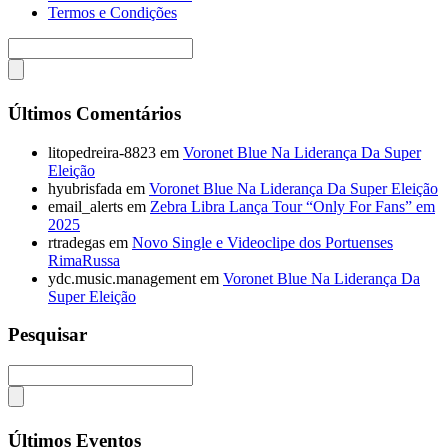
Termos e Condições
Últimos Comentários
litopedreira-8823
em
Voronet Blue Na Liderança Da Super
Eleição
hyubrisfada
em
Voronet Blue Na Liderança Da Super Eleição
email_alerts
em
Zebra Libra Lança Tour “Only For Fans” em
2025
rtradegas
em
Novo Single e Videoclipe dos Portuenses
RimaRussa
ydc.music.management
em
Voronet Blue Na Liderança Da
Super Eleição
Pesquisar
Últimos Eventos