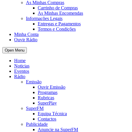
As Minhas Compras
Carrinho de Compras
As Minhas Encomendas
Informações Legais
Entregas e Pagamentos
Termos e Condições
Minha Conta
Ouvir Rádio
Open Menu
Home
Noticias
Eventos
Rádio
Emissão
Ouvir Emissão
Programas
Rubricas
SuperPlay
SuperFM
Equipa Técnica
Contactos
Publicidade
Anuncie na SuperFM