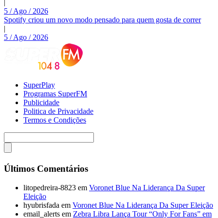
|
5 / Ago / 2026
Spotify criou um novo modo pensado para quem gosta de correr
|
5 / Ago / 2026
SuperPlay
Programas SuperFM
Publicidade
Politica de Privacidade
Termos e Condições
Últimos Comentários
litopedreira-8823
em
Voronet Blue Na Liderança Da Super
Eleição
hyubrisfada
em
Voronet Blue Na Liderança Da Super Eleição
email_alerts
em
Zebra Libra Lança Tour “Only For Fans” em