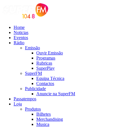
Home
Noticias
Eventos
Rádio
Emissão
Ouvir Emissão
Programas
Rubricas
SuperPlay
SuperFM
Equipa Técnica
Contactos
Publicidade
Anuncie na SuperFM
Passatempos
Loja
Produtos
Bilhetes
Merchandising
Musica