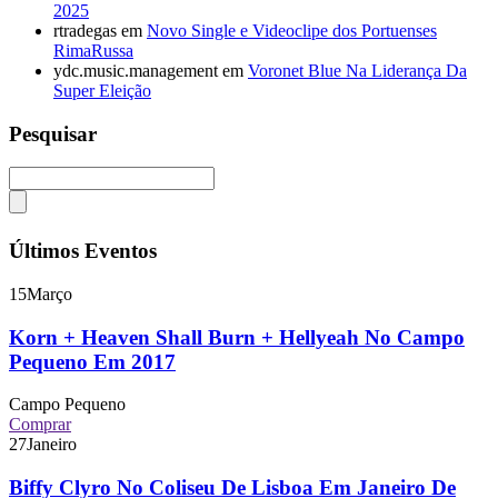
2025
rtradegas
em
Novo Single e Videoclipe dos Portuenses
RimaRussa
ydc.music.management
em
Voronet Blue Na Liderança Da
Super Eleição
Pesquisar
Últimos Eventos
15
Março
Korn + Heaven Shall Burn + Hellyeah No Campo
Pequeno Em 2017
Campo Pequeno
Comprar
27
Janeiro
Biffy Clyro No Coliseu De Lisboa Em Janeiro De