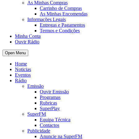
As Minhas Compras
Carrinho de Compras
As Minhas Encomendas
Informações Legais
Entregas e Pagamentos
Termos e Condições
Minha Conta
Ouvir Rádio
Open Menu
Home
Noticias
Eventos
Rádio
Emissão
Ouvir Emissão
Programas
Rubricas
SuperPlay
SuperFM
Equipa Técnica
Contactos
Publicidade
Anuncie na SuperFM