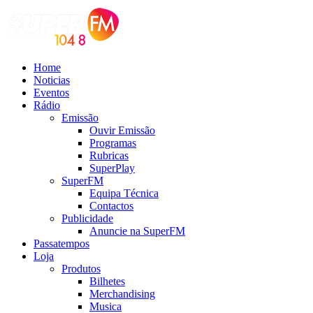
Home
Noticias
Eventos
Rádio
Emissão
Ouvir Emissão
Programas
Rubricas
SuperPlay
SuperFM
Equipa Técnica
Contactos
Publicidade
Anuncie na SuperFM
Passatempos
Loja
Produtos
Bilhetes
Merchandising
Musica