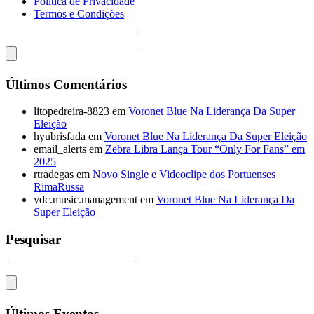
Politica de Privacidade
Termos e Condições
Últimos Comentários
litopedreira-8823
em
Voronet Blue Na Liderança Da Super
Eleição
hyubrisfada
em
Voronet Blue Na Liderança Da Super Eleição
email_alerts
em
Zebra Libra Lança Tour “Only For Fans” em
2025
rtradegas
em
Novo Single e Videoclipe dos Portuenses
RimaRussa
ydc.music.management
em
Voronet Blue Na Liderança Da
Super Eleição
Pesquisar
Últimos Eventos