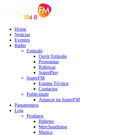
Home
Noticias
Eventos
Rádio
Emissão
Ouvir Emissão
Programas
Rubricas
SuperPlay
SuperFM
Equipa Técnica
Contactos
Publicidade
Anuncie na SuperFM
Passatempos
Loja
Produtos
Bilhetes
Merchandising
Musica