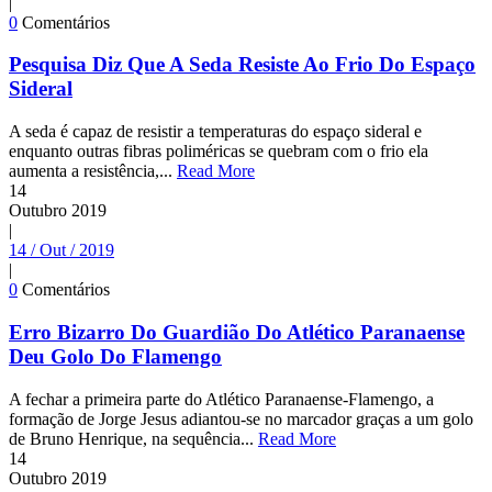
|
0
Comentários
Pesquisa Diz Que A Seda Resiste Ao Frio Do Espaço
Sideral
A seda é capaz de resistir a temperaturas do espaço sideral e
enquanto outras fibras poliméricas se quebram com o frio ela
aumenta a resistência,...
Read More
14
Outubro
2019
|
14 / Out / 2019
|
0
Comentários
Erro Bizarro Do Guardião Do Atlético Paranaense
Deu Golo Do Flamengo
A fechar a primeira parte do Atlético Paranaense-Flamengo, a
formação de Jorge Jesus adiantou-se no marcador graças a um golo
de Bruno Henrique, na sequência...
Read More
14
Outubro
2019