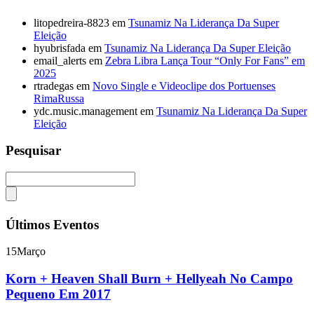
litopedreira-8823
em
Tsunamiz Na Liderança Da Super
Eleição
hyubrisfada
em
Tsunamiz Na Liderança Da Super Eleição
email_alerts
em
Zebra Libra Lança Tour “Only For Fans” em
2025
rtradegas
em
Novo Single e Videoclipe dos Portuenses
RimaRussa
ydc.music.management
em
Tsunamiz Na Liderança Da Super
Eleição
Pesquisar
Últimos Eventos
15
Março
Korn + Heaven Shall Burn + Hellyeah No Campo
Pequeno Em 2017