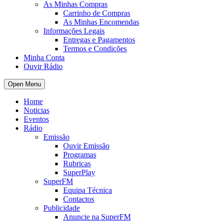
As Minhas Compras
Carrinho de Compras
As Minhas Encomendas
Informações Legais
Entregas e Pagamentos
Termos e Condições
Minha Conta
Ouvir Rádio
Open Menu
Home
Noticias
Eventos
Rádio
Emissão
Ouvir Emissão
Programas
Rubricas
SuperPlay
SuperFM
Equipa Técnica
Contactos
Publicidade
Anuncie na SuperFM