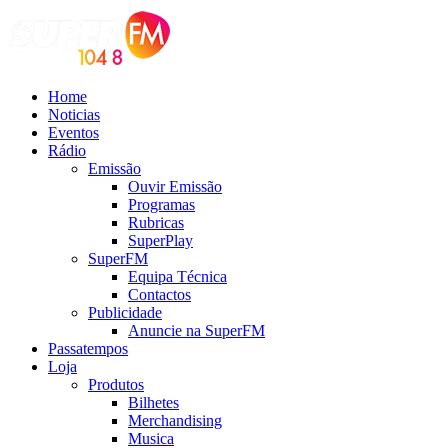
Home
Noticias
Eventos
Rádio
Emissão
Ouvir Emissão
Programas
Rubricas
SuperPlay
SuperFM
Equipa Técnica
Contactos
Publicidade
Anuncie na SuperFM
Passatempos
Loja
Produtos
Bilhetes
Merchandising
Musica