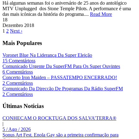
Há algumas semanas foi o aniversário de 25 anos do antológico
MTV Unplugged dos Stone Temple Pilots. A performance é uma
das mais icónicas da história do programa....
Read More
18
Dezembro
2018
1
2
Next ›
Mais Populares
Voronet Blue Na Liderança Da Super Eleição
15 Comentárioss
Comunicado Urgente Da SuperFM Para Os Super Ouvintes
6 Comentárioss
Concerto Iron Maiden – PASSATEMPO ENCERRADO!
2 Comentárioss
Comunicado Da Direcção De Programas Da Rádio SuperFM
2 Comentárioss
Últimas Noticias
CONHEÇAM O ROCKTUGA DOS SALVA’TERRA®
|
5 / Ago / 2026
Sonus Art Fest. Enola Gay são a primeira confirmação para