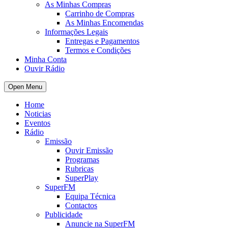
As Minhas Compras
Carrinho de Compras
As Minhas Encomendas
Informações Legais
Entregas e Pagamentos
Termos e Condições
Minha Conta
Ouvir Rádio
Open Menu
Home
Noticias
Eventos
Rádio
Emissão
Ouvir Emissão
Programas
Rubricas
SuperPlay
SuperFM
Equipa Técnica
Contactos
Publicidade
Anuncie na SuperFM