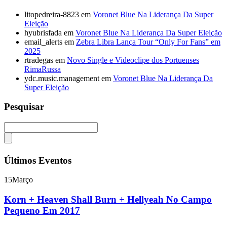
litopedreira-8823
em
Voronet Blue Na Liderança Da Super
Eleição
hyubrisfada
em
Voronet Blue Na Liderança Da Super Eleição
email_alerts
em
Zebra Libra Lança Tour “Only For Fans” em
2025
rtradegas
em
Novo Single e Videoclipe dos Portuenses
RimaRussa
ydc.music.management
em
Voronet Blue Na Liderança Da
Super Eleição
Pesquisar
Últimos Eventos
15
Março
Korn + Heaven Shall Burn + Hellyeah No Campo
Pequeno Em 2017