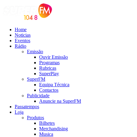
Home
Noticias
Eventos
Rádio
Emissão
Ouvir Emissão
Programas
Rubricas
SuperPlay
SuperFM
Equipa Técnica
Contactos
Publicidade
Anuncie na SuperFM
Passatempos
Loja
Produtos
Bilhetes
Merchandising
Musica