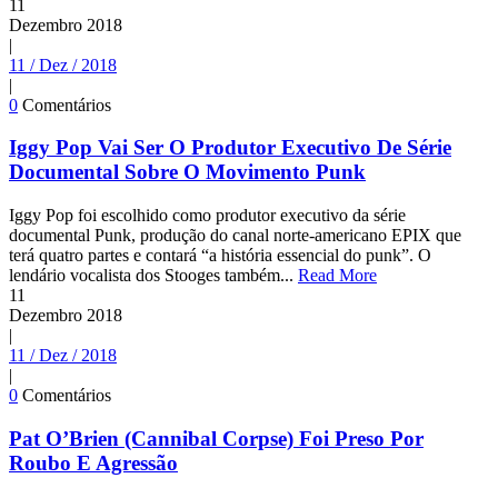
11
Dezembro
2018
|
11 / Dez / 2018
|
0
Comentários
Iggy Pop Vai Ser O Produtor Executivo De Série
Documental Sobre O Movimento Punk
Iggy Pop foi escolhido como produtor executivo da série
documental Punk, produção do canal norte-americano EPIX que
terá quatro partes e contará “a história essencial do punk”. O
lendário vocalista dos Stooges também...
Read More
11
Dezembro
2018
|
11 / Dez / 2018
|
0
Comentários
Pat O’Brien (Cannibal Corpse) Foi Preso Por
Roubo E Agressão