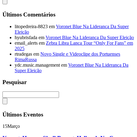
Últimos Comentários
litopedreira-8823
em
Voronet Blue Na Liderança Da Super
Eleição
hyubrisfada
em
Voronet Blue Na Liderança Da Super Eleição
email_alerts
em
Zebra Libra Lança Tour “Only For Fans” em
2025
rtradegas
em
Novo Single e Videoclipe dos Portuenses
RimaRussa
ydc.music.management
em
Voronet Blue Na Liderança Da
Super Eleição
Pesquisar
Últimos Eventos
15
Março