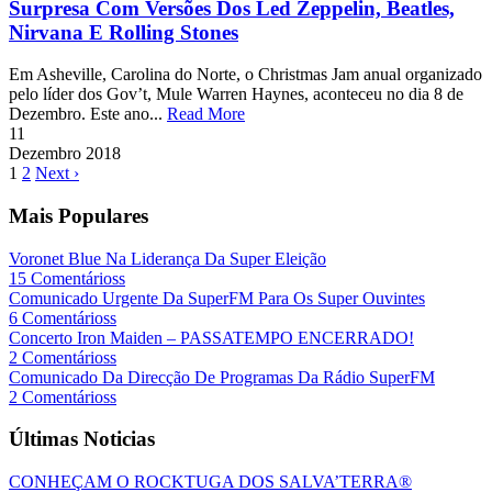
Surpresa Com Versões Dos Led Zeppelin, Beatles,
Nirvana E Rolling Stones
Em Asheville, Carolina do Norte, o Christmas Jam anual organizado
pelo líder dos Gov’t, Mule Warren Haynes, aconteceu no dia 8 de
Dezembro. Este ano...
Read More
11
Dezembro
2018
1
2
Next ›
Mais Populares
Voronet Blue Na Liderança Da Super Eleição
15 Comentárioss
Comunicado Urgente Da SuperFM Para Os Super Ouvintes
6 Comentárioss
Concerto Iron Maiden – PASSATEMPO ENCERRADO!
2 Comentárioss
Comunicado Da Direcção De Programas Da Rádio SuperFM
2 Comentárioss
Últimas Noticias
CONHEÇAM O ROCKTUGA DOS SALVA’TERRA®