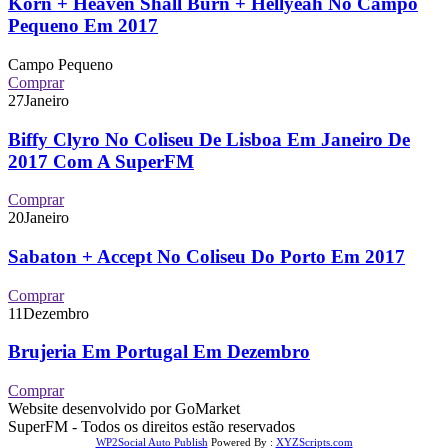
Korn + Heaven Shall Burn + Hellyeah No Campo
Pequeno Em 2017
Campo Pequeno
Comprar
27
Janeiro
Biffy Clyro No Coliseu De Lisboa Em Janeiro De
2017 Com A SuperFM
Comprar
20
Janeiro
Sabaton + Accept No Coliseu Do Porto Em 2017
Comprar
11
Dezembro
Brujeria Em Portugal Em Dezembro
Comprar
Website desenvolvido por GoMarket
SuperFM - Todos os direitos estão reservados
WP2Social Auto Publish
Powered By :
XYZScripts.com