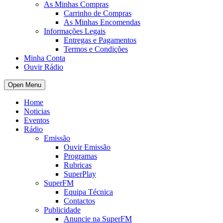
As Minhas Compras
Carrinho de Compras
As Minhas Encomendas
Informações Legais
Entregas e Pagamentos
Termos e Condições
Minha Conta
Ouvir Rádio
Open Menu
Home
Noticias
Eventos
Rádio
Emissão
Ouvir Emissão
Programas
Rubricas
SuperPlay
SuperFM
Equipa Técnica
Contactos
Publicidade
Anuncie na SuperFM