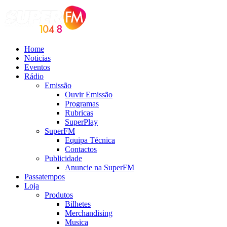
Home
Noticias
Eventos
Rádio
Emissão
Ouvir Emissão
Programas
Rubricas
SuperPlay
SuperFM
Equipa Técnica
Contactos
Publicidade
Anuncie na SuperFM
Passatempos
Loja
Produtos
Bilhetes
Merchandising
Musica