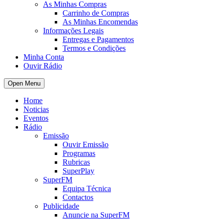
As Minhas Compras
Carrinho de Compras
As Minhas Encomendas
Informações Legais
Entregas e Pagamentos
Termos e Condições
Minha Conta
Ouvir Rádio
Open Menu
Home
Noticias
Eventos
Rádio
Emissão
Ouvir Emissão
Programas
Rubricas
SuperPlay
SuperFM
Equipa Técnica
Contactos
Publicidade
Anuncie na SuperFM