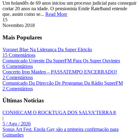
Um holandês de 69 anos iniciou um processo judicial para conseguir
cortar 20 anos na idade. O pensionista Emile Ratelband entende
que, assim como se...
Read More
15
Novembro
2018
Mais Populares
Voronet Blue Na Liderança Da Super Eleição
15 Comentárioss
Comunicado Urgente Da SuperFM Para Os Super Ouvintes
6 Comentárioss
Concerto Iron Maiden – PASSATEMPO ENCERRADO!
2 Comentárioss
Comunicado Da Direcção De Programas Da Rádio SuperFM
2 Comentárioss
Últimas Noticias
CONHEÇAM O ROCKTUGA DOS SALVA’TERRA®
|
5 / Ago / 2026
Sonus Art Fest. Enola Gay são a primeira confirmação para
Guimarães