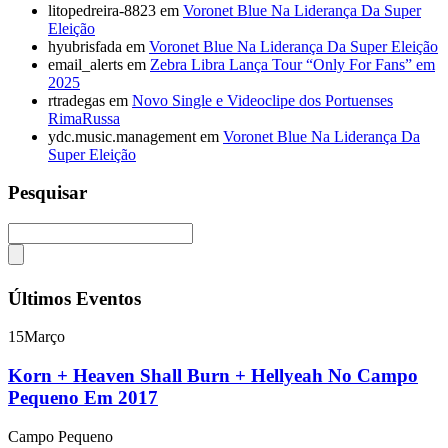
litopedreira-8823
em
Voronet Blue Na Liderança Da Super
Eleição
hyubrisfada
em
Voronet Blue Na Liderança Da Super Eleição
email_alerts
em
Zebra Libra Lança Tour “Only For Fans” em
2025
rtradegas
em
Novo Single e Videoclipe dos Portuenses
RimaRussa
ydc.music.management
em
Voronet Blue Na Liderança Da
Super Eleição
Pesquisar
Últimos Eventos
15
Março
Korn + Heaven Shall Burn + Hellyeah No Campo
Pequeno Em 2017
Campo Pequeno