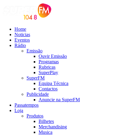
Home
Noticias
Eventos
Rádio
Emissão
Ouvir Emissão
Programas
Rubricas
SuperPlay
SuperFM
Equipa Técnica
Contactos
Publicidade
Anuncie na SuperFM
Passatempos
Loja
Produtos
Bilhetes
Merchandising
Musica