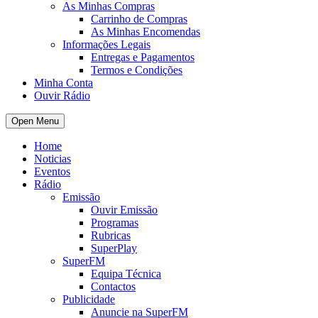
As Minhas Compras
Carrinho de Compras
As Minhas Encomendas
Informações Legais
Entregas e Pagamentos
Termos e Condições
Minha Conta
Ouvir Rádio
Open Menu
Home
Noticias
Eventos
Rádio
Emissão
Ouvir Emissão
Programas
Rubricas
SuperPlay
SuperFM
Equipa Técnica
Contactos
Publicidade
Anuncie na SuperFM