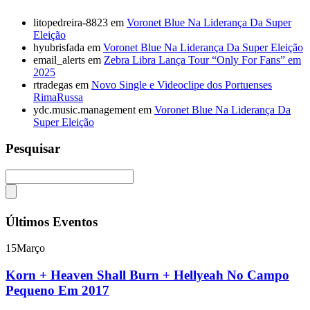
litopedreira-8823
em
Voronet Blue Na Liderança Da Super
Eleição
hyubrisfada
em
Voronet Blue Na Liderança Da Super Eleição
email_alerts
em
Zebra Libra Lança Tour “Only For Fans” em
2025
rtradegas
em
Novo Single e Videoclipe dos Portuenses
RimaRussa
ydc.music.management
em
Voronet Blue Na Liderança Da
Super Eleição
Pesquisar
Últimos Eventos
15
Março
Korn + Heaven Shall Burn + Hellyeah No Campo
Pequeno Em 2017