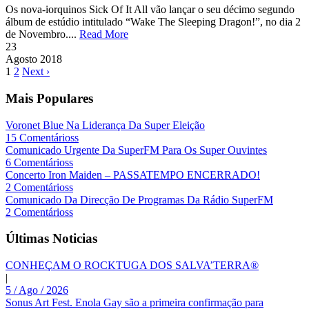
Os nova-iorquinos Sick Of It All vão lançar o seu décimo segundo
álbum de estúdio intitulado “Wake The Sleeping Dragon!”, no dia 2
de Novembro....
Read More
23
Agosto
2018
1
2
Next ›
Mais Populares
Voronet Blue Na Liderança Da Super Eleição
15 Comentárioss
Comunicado Urgente Da SuperFM Para Os Super Ouvintes
6 Comentárioss
Concerto Iron Maiden – PASSATEMPO ENCERRADO!
2 Comentárioss
Comunicado Da Direcção De Programas Da Rádio SuperFM
2 Comentárioss
Últimas Noticias
CONHEÇAM O ROCKTUGA DOS SALVA’TERRA®
|
5 / Ago / 2026
Sonus Art Fest. Enola Gay são a primeira confirmação para