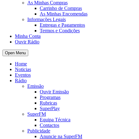
As Minhas Compras
Carrinho de Compras
As Minhas Encomendas
Informações Legais
Entregas e Pagamentos
Termos e Condições
Minha Conta
Ouvir Rádio
Open Menu
Home
Noticias
Eventos
Rádio
Emissão
Ouvir Emissão
Programas
Rubricas
SuperPlay
SuperFM
Equipa Técnica
Contactos
Publicidade
Anuncie na SuperFM