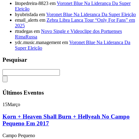
litopedreira-8823
em
Voronet Blue Na Liderança Da Super
Eleição
hyubrisfada
em
Voronet Blue Na Liderança Da Super Eleição
email_alerts
em
Zebra Libra Lança Tour “Only For Fans” em
2025
rtradegas
em
Novo Single e Videoclipe dos Portuenses
RimaRussa
ydc.music.management
em
Voronet Blue Na Liderança Da
Super Eleição
Pesquisar
Últimos Eventos
15
Março
Korn + Heaven Shall Burn + Hellyeah No Campo
Pequeno Em 2017
Campo Pequeno