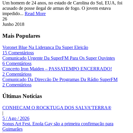
Um homem de 24 anos, no estado de Carolina do Sul, EUA, foi
acusado de posse ilegal de armas de fogo. O jovem estava
impedido...
Read More
26
Junho
2018
Mais Populares
Voronet Blue Na Liderança Da Super Eleição
15 Comentárioss
Comunicado Urgente Da SuperFM Para Os Super Ouvintes
6 Comentárioss
Concerto Iron Maiden – PASSATEMPO ENCERRADO!
2 Comentárioss
Comunicado Da Direcção De Programas Da Rádio SuperFM
2 Comentárioss
Últimas Noticias
CONHEÇAM O ROCKTUGA DOS SALVA’TERRA®
|
5 / Ago / 2026
Sonus Art Fest. Enola Gay são a primeira confirmação para
Guimarães