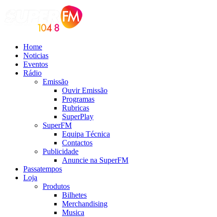
Home
Noticias
Eventos
Rádio
Emissão
Ouvir Emissão
Programas
Rubricas
SuperPlay
SuperFM
Equipa Técnica
Contactos
Publicidade
Anuncie na SuperFM
Passatempos
Loja
Produtos
Bilhetes
Merchandising
Musica