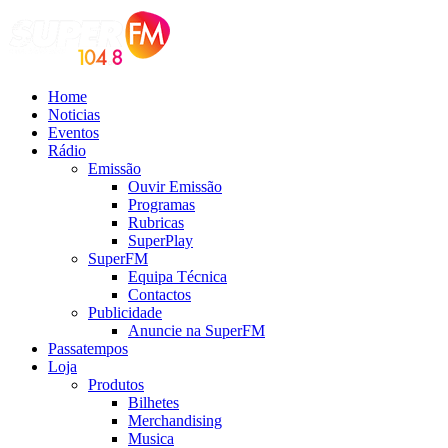
Home
Noticias
Eventos
Rádio
Emissão
Ouvir Emissão
Programas
Rubricas
SuperPlay
SuperFM
Equipa Técnica
Contactos
Publicidade
Anuncie na SuperFM
Passatempos
Loja
Produtos
Bilhetes
Merchandising
Musica