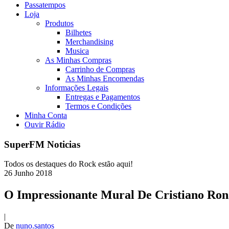
Passatempos
Loja
Produtos
Bilhetes
Merchandising
Musica
As Minhas Compras
Carrinho de Compras
As Minhas Encomendas
Informações Legais
Entregas e Pagamentos
Termos e Condições
Minha Conta
Ouvir Rádio
SuperFM Noticias
Todos os destaques do Rock estão aqui!
26
Junho
2018
O Impressionante Mural De Cristiano Ro
|
De
nuno.santos