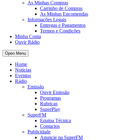
As Minhas Compras
Carrinho de Compras
As Minhas Encomendas
Informações Legais
Entregas e Pagamentos
Termos e Condições
Minha Conta
Ouvir Rádio
Open Menu
Home
Noticias
Eventos
Rádio
Emissão
Ouvir Emissão
Programas
Rubricas
SuperPlay
SuperFM
Equipa Técnica
Contactos
Publicidade
Anuncie na SuperFM