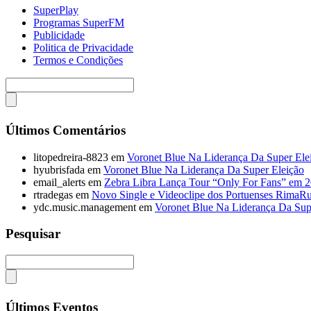
SuperPlay
Programas SuperFM
Publicidade
Politica de Privacidade
Termos e Condições
Últimos Comentários
litopedreira-8823
em
Voronet Blue Na Liderança Da Super Ele
hyubrisfada
em
Voronet Blue Na Liderança Da Super Eleição
email_alerts
em
Zebra Libra Lança Tour “Only For Fans” em 
rtradegas
em
Novo Single e Videoclipe dos Portuenses RimaR
ydc.music.management
em
Voronet Blue Na Liderança Da Sup
Pesquisar
Últimos Eventos