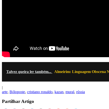
Talvez queira ler também...
Almeirim: Linguagem Obscena N
|
arte
,
Bóloposte
,
cristiano ronaldo
,
kazan
,
mural
,
rússia
Partilhar Artigo