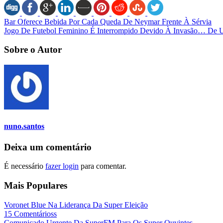
Bar Oferece Bebida Por Cada Queda De Neymar Frente À Sérvia
Jogo De Futebol Feminino É Interrompido Devido À Invasão… De
Sobre o Autor
nuno.santos
Deixa um comentário
É necessário
fazer login
para comentar.
Mais Populares
Voronet Blue Na Liderança Da Super Eleição
15 Comentárioss
Comunicado Urgente Da SuperFM Para Os Super Ouvintes