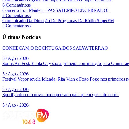
6 Comentárioss
Concerto Iron Maiden – PASSATEMPO ENCERRADO!
2 Comentárioss
Comunicado Da Direcção De Programas Da Rádio SuperFM
2 Comentárioss
Últimas Noticias
CONHEÇAM O ROCKTUGA DOS SALVA’TERRA®
|
5 / Ago / 2026
Sonus Art Fest. Enola Gay são a primeira confirmação para Guimarãe
|
5 / Ago / 2026
Festival Vapor revela Iolanda, Rita Vian e Fogo Fogo nos primeiros 
|
5 / Ago / 2026
Spotify criou um novo modo pensado para quem gosta de correr
|
5 / Ago / 2026