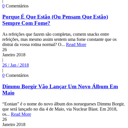
|
0
Comentários
Porque É Que Estão (Ou Pensam Que Estão)
Sempre Com Fome?
As refeições que fazem são completas, comem snacks entre
refeições, mas mesmo assim sentem uma fome constante que os
distrai da vossa rotina normal? O...
Read More
26
Janeiro
2018
|
26 / Jan / 2018
|
0
Comentários
Dimmu Borgir Vão Lançar Um Novo Álbum Em
Maio
“Eonian” é o nome do novo álbum dos noruegueses Dimmu Borgir,
que será lançado no dia 4 de Maio, via Nuclear Blast. Em 2018,
os...
Read More
26
Janeiro
2018