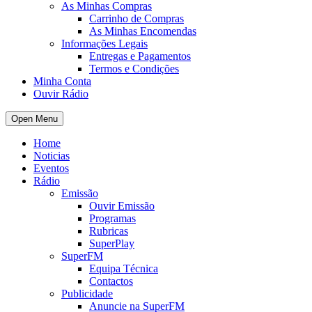
As Minhas Compras
Carrinho de Compras
As Minhas Encomendas
Informações Legais
Entregas e Pagamentos
Termos e Condições
Minha Conta
Ouvir Rádio
Open Menu
Home
Noticias
Eventos
Rádio
Emissão
Ouvir Emissão
Programas
Rubricas
SuperPlay
SuperFM
Equipa Técnica
Contactos
Publicidade
Anuncie na SuperFM