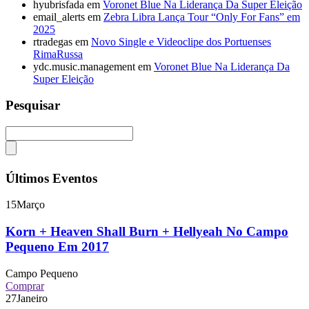
hyubrisfada
em
Voronet Blue Na Liderança Da Super Eleição
email_alerts
em
Zebra Libra Lança Tour “Only For Fans” em
2025
rtradegas
em
Novo Single e Videoclipe dos Portuenses
RimaRussa
ydc.music.management
em
Voronet Blue Na Liderança Da
Super Eleição
Pesquisar
Últimos Eventos
15
Março
Korn + Heaven Shall Burn + Hellyeah No Campo
Pequeno Em 2017
Campo Pequeno
Comprar
27
Janeiro