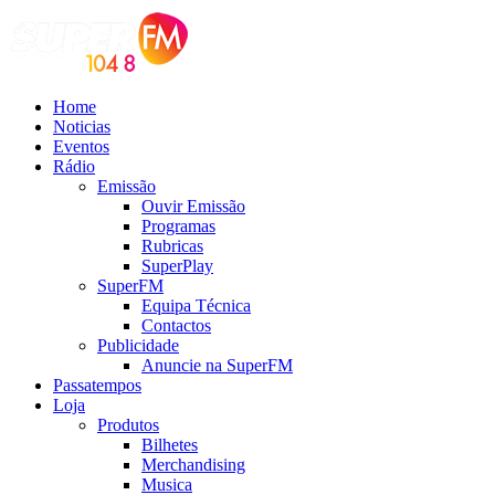
Home
Noticias
Eventos
Rádio
Emissão
Ouvir Emissão
Programas
Rubricas
SuperPlay
SuperFM
Equipa Técnica
Contactos
Publicidade
Anuncie na SuperFM
Passatempos
Loja
Produtos
Bilhetes
Merchandising
Musica