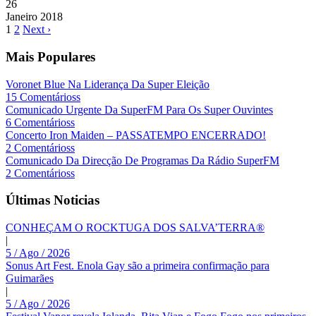
26
Janeiro
2018
1
2
Next ›
Mais Populares
Voronet Blue Na Liderança Da Super Eleição
15 Comentárioss
Comunicado Urgente Da SuperFM Para Os Super Ouvintes
6 Comentárioss
Concerto Iron Maiden – PASSATEMPO ENCERRADO!
2 Comentárioss
Comunicado Da Direcção De Programas Da Rádio SuperFM
2 Comentárioss
Últimas Noticias
CONHEÇAM O ROCKTUGA DOS SALVA’TERRA®
|
5 / Ago / 2026
Sonus Art Fest. Enola Gay são a primeira confirmação para
Guimarães
|
5 / Ago / 2026