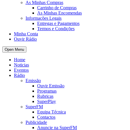
As Minhas Compras
Carrinho de Compras
As Minhas Encomendas
Informações Legais
Entregas e Pagamentos
Termos e Condições
Minha Conta
Ouvir Rádio
Open Menu
Home
Noticias
Eventos
Rádio
Emissão
Ouvir Emissão
Programas
Rubricas
SuperPlay
SuperFM
Equipa Técnica
Contactos
Publicidade
Anuncie na SuperFM