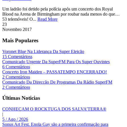
Um ladrão foi detido pela polícia após um concerto dos Royal
Blood na Arena de Birmingham por roubar nada menos do que…
53 telemóveis! O...
Read More
23
Novembro
2017
Mais Populares
Voronet Blue Na Liderança Da Super Eleição
15 Comentárioss
Comunicado Urgente Da SuperFM Para Os Super Ouvintes
6 Comentárioss
Concerto Iron Maiden – PASSATEMPO ENCERRADO!
2 Comentárioss
Comunicado Da Direcção De Programas Da Rádio SuperFM
2 Comentárioss
Últimas Noticias
CONHEÇAM O ROCKTUGA DOS SALVA’TERRA®
|
5 / Ago / 2026
Sonus Art Fest. Enola Gay são a primeira confirmação para