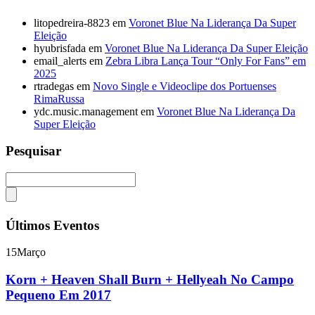
litopedreira-8823
em
Voronet Blue Na Liderança Da Super
Eleição
hyubrisfada
em
Voronet Blue Na Liderança Da Super Eleição
email_alerts
em
Zebra Libra Lança Tour “Only For Fans” em
2025
rtradegas
em
Novo Single e Videoclipe dos Portuenses
RimaRussa
ydc.music.management
em
Voronet Blue Na Liderança Da
Super Eleição
Pesquisar
Últimos Eventos
15
Março
Korn + Heaven Shall Burn + Hellyeah No Campo
Pequeno Em 2017