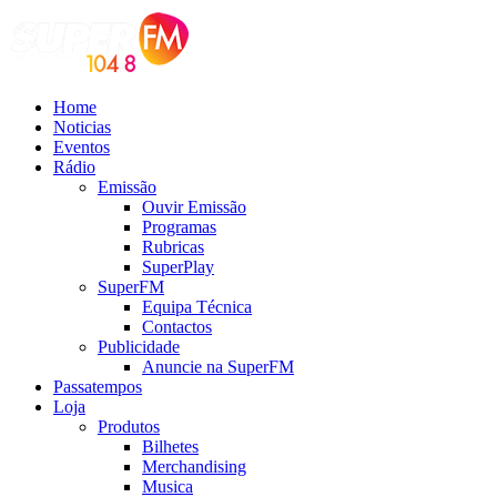
Home
Noticias
Eventos
Rádio
Emissão
Ouvir Emissão
Programas
Rubricas
SuperPlay
SuperFM
Equipa Técnica
Contactos
Publicidade
Anuncie na SuperFM
Passatempos
Loja
Produtos
Bilhetes
Merchandising
Musica