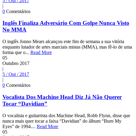
5 / Out / 2017
|
0
Comentários
Inglês Finaliza Adversário Com Golpe Nunca Visto
No MMA
O inglês Jonno Mears alcançou este fim de semana a sua vitória
enquanto lutador de artes marciais mistas (MMA), mas fê-lo de uma
forma que o...
Read More
05
Outubro
2017
|
5 / Out / 2017
|
0
Comentários
Vocalista Dos Machine Head Diz Já Não Querer
Tocar “Davidian”
O vocalista e guitarrista dos Machine Head, Robb Flynn, disse que
nunca mais quer tocar a faixa “Davidian” do álbum “Burn My
Eyes” de 1994....
Read More
05