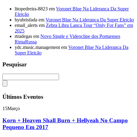
litopedreira-8823
em
Voronet Blue Na Liderança Da Super
Eleição
hyubrisfada
em
Voronet Blue Na Liderança Da Super Eleição
email_alerts
em
Zebra Libra Lança Tour “Only For Fans” em
2025
rtradegas
em
Novo Single e Videoclipe dos Portuenses
RimaRussa
ydc.music.management
em
Voronet Blue Na Liderança Da
Super Eleição
Pesquisar
Últimos Eventos
15
Março
Korn + Heaven Shall Burn + Hellyeah No Campo
Pequeno Em 2017