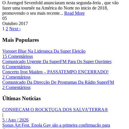
O Avenged Sevenfold anunciaram nesta segunda-feria , que vão
fazer uma tournée na América do Norte no inicio de 2018,
promovendo o seu mais recente...
Read More
05
Outubro
2017
1
2
Next ›
Mais Populares
Voronet Blue Na Liderança Da Super Eleição
15 Comentárioss
Comunicado Urgente Da SuperFM Para Os Super Ouvintes
6 Comentárioss
Concerto Iron Maiden – PASSATEMPO ENCERRADO!
2 Comentárioss
Comunicado Da Direcção De Programas Da Rádio SuperFM
2 Comentárioss
Últimas Noticias
CONHEÇAM O ROCKTUGA DOS SALVA’TERRA®
|
5 / Ago / 2026
Sonus Art Fest. Enola Gay são a primeira confirmação para