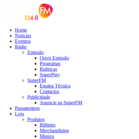
Home
Noticias
Eventos
Rádio
Emissão
Ouvir Emissão
Programas
Rubricas
SuperPlay
SuperFM
Equipa Técnica
Contactos
Publicidade
Anuncie na SuperFM
Passatempos
Loja
Produtos
Bilhetes
Merchandising
Musica