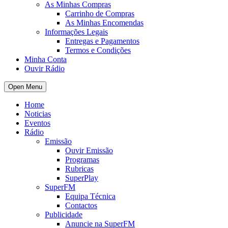
As Minhas Compras
Carrinho de Compras
As Minhas Encomendas
Informações Legais
Entregas e Pagamentos
Termos e Condições
Minha Conta
Ouvir Rádio
Open Menu
Home
Noticias
Eventos
Rádio
Emissão
Ouvir Emissão
Programas
Rubricas
SuperPlay
SuperFM
Equipa Técnica
Contactos
Publicidade
Anuncie na SuperFM