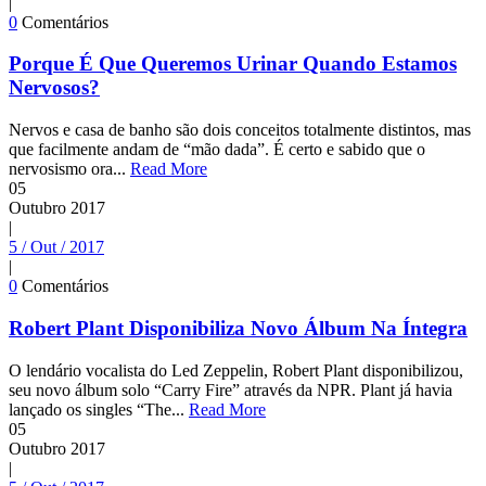
|
0
Comentários
Porque É Que Queremos Urinar Quando Estamos
Nervosos?
Nervos e casa de banho são dois conceitos totalmente distintos, mas
que facilmente andam de “mão dada”. É certo e sabido que o
nervosismo ora...
Read More
05
Outubro
2017
|
5 / Out / 2017
|
0
Comentários
Robert Plant Disponibiliza Novo Álbum Na Íntegra
O lendário vocalista do Led Zeppelin, Robert Plant disponibilizou,
seu novo álbum solo “Carry Fire” através da NPR. Plant já havia
lançado os singles “The...
Read More
05
Outubro
2017
|