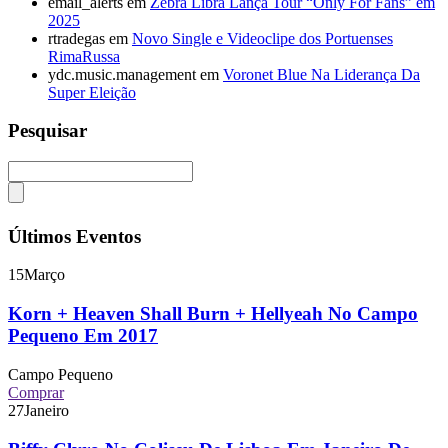
email_alerts
em
Zebra Libra Lança Tour “Only For Fans” em
2025
rtradegas
em
Novo Single e Videoclipe dos Portuenses
RimaRussa
ydc.music.management
em
Voronet Blue Na Liderança Da
Super Eleição
Pesquisar
Últimos Eventos
15
Março
Korn + Heaven Shall Burn + Hellyeah No Campo
Pequeno Em 2017
Campo Pequeno
Comprar
27
Janeiro