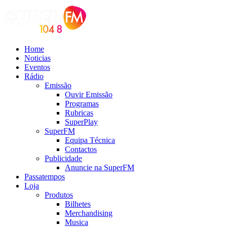
Home
Noticias
Eventos
Rádio
Emissão
Ouvir Emissão
Programas
Rubricas
SuperPlay
SuperFM
Equipa Técnica
Contactos
Publicidade
Anuncie na SuperFM
Passatempos
Loja
Produtos
Bilhetes
Merchandising
Musica