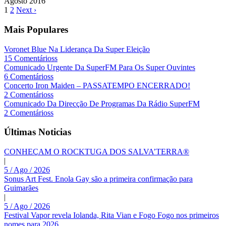
Agosto
2016
1
2
Next ›
Mais Populares
Voronet Blue Na Liderança Da Super Eleição
15 Comentárioss
Comunicado Urgente Da SuperFM Para Os Super Ouvintes
6 Comentárioss
Concerto Iron Maiden – PASSATEMPO ENCERRADO!
2 Comentárioss
Comunicado Da Direcção De Programas Da Rádio SuperFM
2 Comentárioss
Últimas Noticias
CONHEÇAM O ROCKTUGA DOS SALVA’TERRA®
|
5 / Ago / 2026
Sonus Art Fest. Enola Gay são a primeira confirmação para
Guimarães
|
5 / Ago / 2026
Festival Vapor revela Iolanda, Rita Vian e Fogo Fogo nos primeiros
nomes para 2026