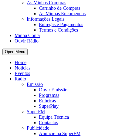
As Minhas Compras
Carrinho de Compras
As Minhas Encomendas
Informações Legais
Entregas e Pagamentos
Termos e Condições
Minha Conta
Ouvir Rádio
Open Menu
Home
Noticias
Eventos
Rádio
Emissão
Ouvir Emissão
Programas
Rubricas
SuperPlay
SuperFM
Equipa Técnica
Contactos
Publicidade
Anuncie na SuperFM