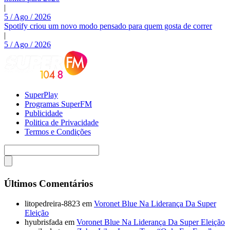
|
5 / Ago / 2026
Spotify criou um novo modo pensado para quem gosta de correr
|
5 / Ago / 2026
SuperPlay
Programas SuperFM
Publicidade
Politica de Privacidade
Termos e Condições
Últimos Comentários
litopedreira-8823
em
Voronet Blue Na Liderança Da Super
Eleição
hyubrisfada
em
Voronet Blue Na Liderança Da Super Eleição