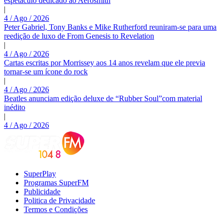
espetáculo dedicado ao Aerosmith
|
4 / Ago / 2026
Peter Gabriel, Tony Banks e Mike Rutherford reuniram-se para uma
reedição de luxo de From Genesis to Revelation
|
4 / Ago / 2026
Cartas escritas por Morrissey aos 14 anos revelam que ele previa
tornar-se um ícone do rock
|
4 / Ago / 2026
Beatles anunciam edição deluxe de “Rubber Soul”com material
inédito
|
4 / Ago / 2026
SuperPlay
Programas SuperFM
Publicidade
Politica de Privacidade
Termos e Condições