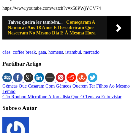
https://www.youtube.com/watch?v=x58PWjYCV74
Talvez queira ler também...
Começaram A
Namorar Aos 18 Anos E Descobriram Que
Nasceram No Mesmo Dia E À Mesma Hora
|
cães
,
coffee break
,
gata
,
homens
,
istambul
,
mercado
Partilhar Artigo
Gémeas Que Casaram Com Gémeos Querem Ter Filhos Ao Mesmo
Tempo
Cão Roubou Microfone A Jornalista Que O Tentava Entrevistar
Sobre o Autor