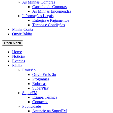
As Minhas Compras
Carrinho de Compras
As Minhas Encomendas
Informações Legais
Entregas e Pagamentos
Termos e Condições
Minha Conta
Ouvir Rádio
Open Menu
Home
Noticias
Eventos
Rádio
Emissão
Ouvir Emissão
Programas
Rubricas
SuperPlay
SuperFM
Equipa Técnica
Contactos
Publicidade
Anuncie na SuperFM