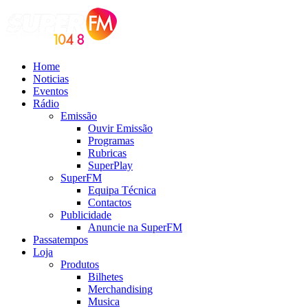
Home
Noticias
Eventos
Rádio
Emissão
Ouvir Emissão
Programas
Rubricas
SuperPlay
SuperFM
Equipa Técnica
Contactos
Publicidade
Anuncie na SuperFM
Passatempos
Loja
Produtos
Bilhetes
Merchandising
Musica