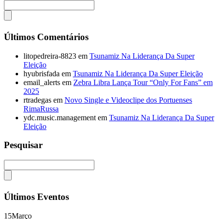
Últimos Comentários
litopedreira-8823
em
Tsunamiz Na Liderança Da Super
Eleição
hyubrisfada
em
Tsunamiz Na Liderança Da Super Eleição
email_alerts
em
Zebra Libra Lança Tour “Only For Fans” em
2025
rtradegas
em
Novo Single e Videoclipe dos Portuenses
RimaRussa
ydc.music.management
em
Tsunamiz Na Liderança Da Super
Eleição
Pesquisar
Últimos Eventos
15
Março