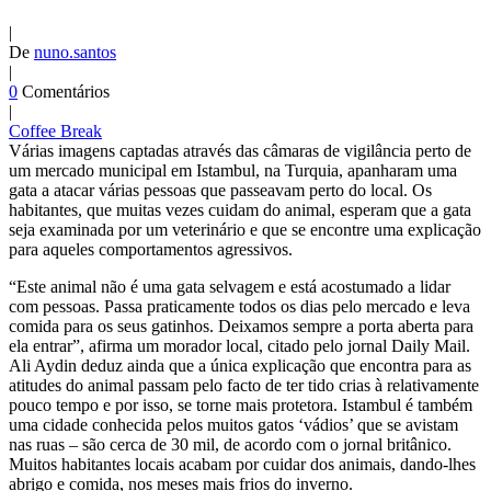
|
De
nuno.santos
|
0
Comentários
|
Coffee Break
Várias imagens captadas através das câmaras de vigilância perto de
um mercado municipal em Istambul, na Turquia, apanharam uma
gata a atacar várias pessoas que passeavam perto do local. Os
habitantes, que muitas vezes cuidam do animal, esperam que a gata
seja examinada por um veterinário e que se encontre uma explicação
para aqueles comportamentos agressivos.
“Este animal não é uma gata selvagem e está acostumado a lidar
com pessoas. Passa praticamente todos os dias pelo mercado e leva
comida para os seus gatinhos. Deixamos sempre a porta aberta para
ela entrar”, afirma um morador local, citado pelo jornal Daily Mail.
Ali Aydin deduz ainda que a única explicação que encontra para as
atitudes do animal passam pelo facto de ter tido crias à relativamente
pouco tempo e por isso, se torne mais protetora. Istambul é também
uma cidade conhecida pelos muitos gatos ‘vádios’ que se avistam
nas ruas – são cerca de 30 mil, de acordo com o jornal britânico.
Muitos habitantes locais acabam por cuidar dos animais, dando-lhes
abrigo e comida, nos meses mais frios do inverno.