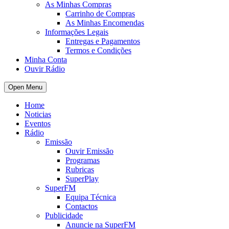
As Minhas Compras
Carrinho de Compras
As Minhas Encomendas
Informações Legais
Entregas e Pagamentos
Termos e Condições
Minha Conta
Ouvir Rádio
Open Menu
Home
Noticias
Eventos
Rádio
Emissão
Ouvir Emissão
Programas
Rubricas
SuperPlay
SuperFM
Equipa Técnica
Contactos
Publicidade
Anuncie na SuperFM