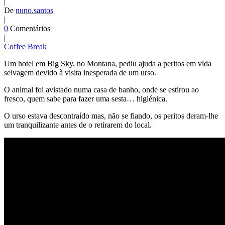
|
De
nuno.santos
|
0
Comentários
|
Coffee Break
Um hotel em Big Sky, no Montana, pediu ajuda a peritos em vida
selvagem devido à visita inesperada de um urso.
O animal foi avistado numa casa de banho, onde se estirou ao
fresco, quem sabe para fazer uma sesta… higiénica.
O urso estava descontraído mas, não se fiando, os peritos deram-lhe
um tranquilizante antes de o retirarem do local.