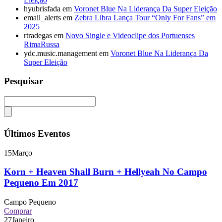
hyubrisfada
em
Voronet Blue Na Liderança Da Super Eleição
email_alerts
em
Zebra Libra Lança Tour “Only For Fans” em
2025
rtradegas
em
Novo Single e Videoclipe dos Portuenses
RimaRussa
ydc.music.management
em
Voronet Blue Na Liderança Da
Super Eleição
Pesquisar
Últimos Eventos
15
Março
Korn + Heaven Shall Burn + Hellyeah No Campo
Pequeno Em 2017
Campo Pequeno
Comprar
27
Janeiro