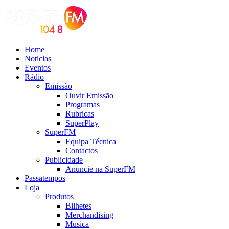
Home
Noticias
Eventos
Rádio
Emissão
Ouvir Emissão
Programas
Rubricas
SuperPlay
SuperFM
Equipa Técnica
Contactos
Publicidade
Anuncie na SuperFM
Passatempos
Loja
Produtos
Bilhetes
Merchandising
Musica