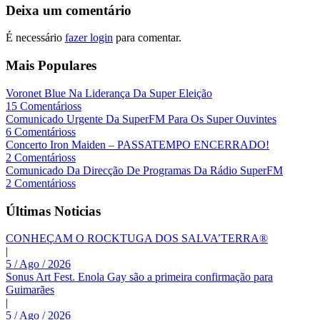
Deixa um comentário
É necessário
fazer login
para comentar.
Mais Populares
Voronet Blue Na Liderança Da Super Eleição
15 Comentárioss
Comunicado Urgente Da SuperFM Para Os Super Ouvintes
6 Comentárioss
Concerto Iron Maiden – PASSATEMPO ENCERRADO!
2 Comentárioss
Comunicado Da Direcção De Programas Da Rádio SuperFM
2 Comentárioss
Últimas Noticias
CONHEÇAM O ROCKTUGA DOS SALVA’TERRA®
|
5 / Ago / 2026
Sonus Art Fest. Enola Gay são a primeira confirmação para
Guimarães
|
5 / Ago / 2026