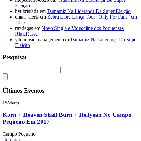
Eleição
hyubrisfada
em
Tsunamiz Na Liderança Da Super Eleição
email_alerts
em
Zebra Libra Lança Tour “Only For Fans” em
2025
rtradegas
em
Novo Single e Videoclipe dos Portuenses
RimaRussa
ydc.music.management
em
Tsunamiz Na Liderança Da Super
Eleição
Pesquisar
Últimos Eventos
15
Março
Korn + Heaven Shall Burn + Hellyeah No Campo
Pequeno Em 2017
Campo Pequeno
Comprar