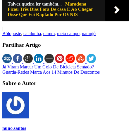
Talvez queira ler também...
Maradona
Ficou Três Dias Fora De casa E Ao Chegar
Disse Que Foi Raptado Por OVNIS
|
Bóloposte
,
catalunha
,
damm
,
meio campo
,
naranjó
Partilhar Artigo
Já Viram Marcar Um Golo De Bicicleta Sentado?
Guarda-Redes Marca Aos 14 Minutos De Descontos
Sobre o Autor
nuno.santos