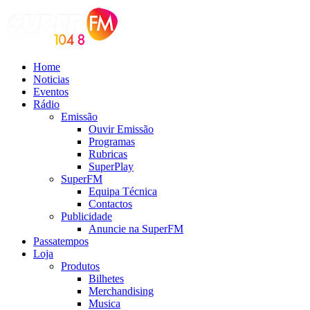
Home
Noticias
Eventos
Rádio
Emissão
Ouvir Emissão
Programas
Rubricas
SuperPlay
SuperFM
Equipa Técnica
Contactos
Publicidade
Anuncie na SuperFM
Passatempos
Loja
Produtos
Bilhetes
Merchandising
Musica