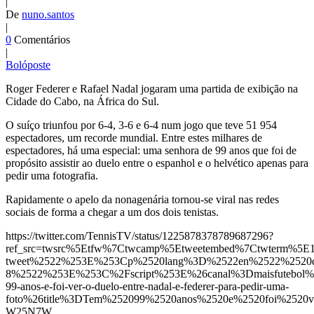
|
De
nuno.santos
|
0
Comentários
|
Bolóposte
Roger Federer e Rafael Nadal jogaram uma partida de exibição na
Cidade do Cabo, na África do Sul.
O suíço triunfou por 6-4, 3-6 e 6-4 num jogo que teve 51 954
espectadores, um recorde mundial. Entre estes milhares de
espectadores, há uma especial: uma senhora de 99 anos que foi de
propósito assistir ao duelo entre o espanhol e o helvético apenas para
pedir uma fotografia.
Rapidamente o apelo da nonagenária tornou-se viral nas redes
sociais de forma a chegar a um dos dois tenistas.
https://twitter.com/TennisTV/status/1225878378789687296?
ref_src=twsrc%5Etfw%7Ctwcamp%5Etweetembed%7Ctwterm%5E12
tweet%2522%253E%253Cp%2520lang%3D%2522en%2522%2520di
8%2522%253E%253C%2Fscript%253E%26canal%3Dmaisfutebol%
99-anos-e-foi-ver-o-duelo-entre-nadal-e-federer-para-pedir-uma-
foto%26title%3DTem%252099%2520anos%2520e%2520foi%2520
W25N7W