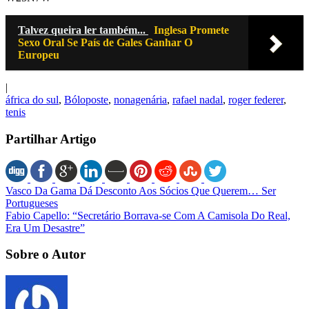
Talvez queira ler também...
Inglesa Promete
Sexo Oral Se País de Gales Ganhar O
Europeu
|
áfrica do sul
,
Bóloposte
,
nonagenária
,
rafael nadal
,
roger federer
,
tenis
Partilhar Artigo
Vasco Da Gama Dá Desconto Aos Sócios Que Querem… Ser
Portugueses
Fabio Capello: “Secretário Borrava-se Com A Camisola Do Real,
Era Um Desastre”
Sobre o Autor