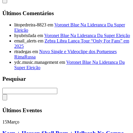
Últimos Comentários
litopedreira-8823
em
Voronet Blue Na Liderança Da Super
Eleição
hyubrisfada
em
Voronet Blue Na Liderança Da Super Eleição
email_alerts
em
Zebra Libra Lança Tour “Only For Fans” em
2025
rtradegas
em
Novo Single e Videoclipe dos Portuenses
RimaRussa
ydc.music.management
em
Voronet Blue Na Liderança Da
Super Eleição
Pesquisar
Últimos Eventos
15
Março