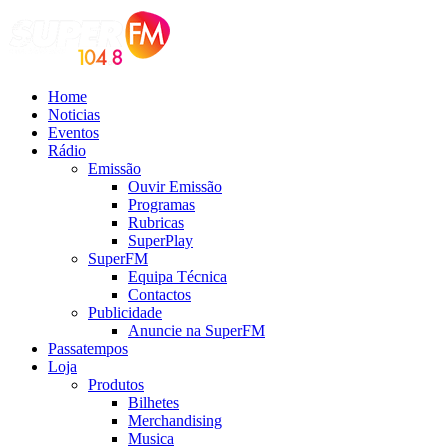
Home
Noticias
Eventos
Rádio
Emissão
Ouvir Emissão
Programas
Rubricas
SuperPlay
SuperFM
Equipa Técnica
Contactos
Publicidade
Anuncie na SuperFM
Passatempos
Loja
Produtos
Bilhetes
Merchandising
Musica