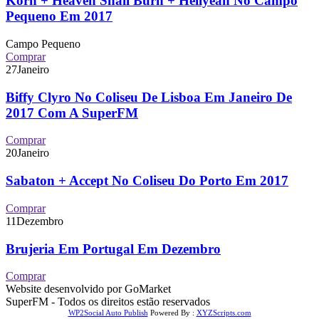
Korn + Heaven Shall Burn + Hellyeah No Campo
Pequeno Em 2017
Campo Pequeno
Comprar
27
Janeiro
Biffy Clyro No Coliseu De Lisboa Em Janeiro De
2017 Com A SuperFM
Comprar
20
Janeiro
Sabaton + Accept No Coliseu Do Porto Em 2017
Comprar
11
Dezembro
Brujeria Em Portugal Em Dezembro
Comprar
Website desenvolvido por GoMarket
SuperFM - Todos os direitos estão reservados
WP2Social Auto Publish
Powered By :
XYZScripts.com