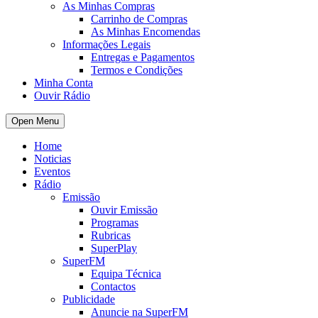
As Minhas Compras
Carrinho de Compras
As Minhas Encomendas
Informações Legais
Entregas e Pagamentos
Termos e Condições
Minha Conta
Ouvir Rádio
Open Menu
Home
Noticias
Eventos
Rádio
Emissão
Ouvir Emissão
Programas
Rubricas
SuperPlay
SuperFM
Equipa Técnica
Contactos
Publicidade
Anuncie na SuperFM