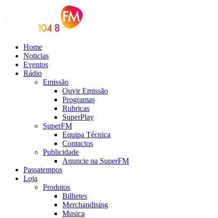
Home
Noticias
Eventos
Rádio
Emissão
Ouvir Emissão
Programas
Rubricas
SuperPlay
SuperFM
Equipa Técnica
Contactos
Publicidade
Anuncie na SuperFM
Passatempos
Loja
Produtos
Bilhetes
Merchandising
Musica