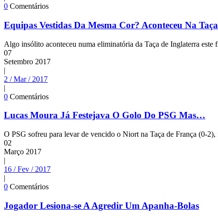
0
Comentários
Equipas Vestidas Da Mesma Cor? Aconteceu Na Taça 
Algo insólito aconteceu numa eliminatória da Taça de Inglaterra est
07
Setembro
2017
|
2 / Mar / 2017
|
0
Comentários
Lucas Moura Já Festejava O Golo Do PSG Mas…
O PSG sofreu para levar de vencido o Niort na Taça de França (0-2), 
02
Março
2017
|
16 / Fev / 2017
|
0
Comentários
Jogador Lesiona-se A Agredir Um Apanha-Bolas