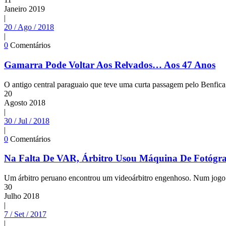
Janeiro
2019
|
20 / Ago / 2018
|
0
Comentários
Gamarra Pode Voltar Aos Relvados… Aos 47 Anos
O antigo central paraguaio que teve uma curta passagem pelo Benfica n
20
Agosto
2018
|
30 / Jul / 2018
|
0
Comentários
Na Falta De VAR, Árbitro Usou Máquina De Fotógra
Um árbitro peruano encontrou um videoárbitro engenhoso. Num jogo
30
Julho
2018
|
7 / Set / 2017
|