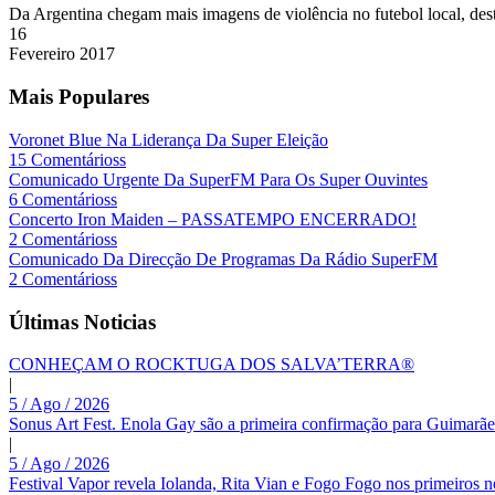
Da Argentina chegam mais imagens de violência no futebol local, dest
16
Fevereiro
2017
Mais Populares
Voronet Blue Na Liderança Da Super Eleição
15 Comentárioss
Comunicado Urgente Da SuperFM Para Os Super Ouvintes
6 Comentárioss
Concerto Iron Maiden – PASSATEMPO ENCERRADO!
2 Comentárioss
Comunicado Da Direcção De Programas Da Rádio SuperFM
2 Comentárioss
Últimas Noticias
CONHEÇAM O ROCKTUGA DOS SALVA’TERRA®
|
5 / Ago / 2026
Sonus Art Fest. Enola Gay são a primeira confirmação para Guimarãe
|
5 / Ago / 2026
Festival Vapor revela Iolanda, Rita Vian e Fogo Fogo nos primeiros 