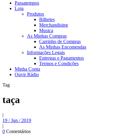
Passatempos
Loja
Produtos
Bilhetes
Merchandising
Musica
As Minhas Compras
Carrinho de Compras
As Minhas Encomendas
Informações Legais
Entregas e Pagamentos
Termos e Condições
Minha Conta
Ouvir Rádio
Tag
taça
|
19 / Jun / 2019
|
0
Comentários