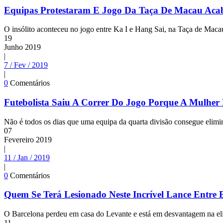
Equipas Protestaram E Jogo Da Taça De Macau Aca
O insólito aconteceu no jogo entre Ka I e Hang Sai, na Taça de Maca
19
Junho
2019
|
7 / Fev / 2019
|
0
Comentários
Futebolista Saiu A Correr Do Jogo Porque A Mulher
Não é todos os dias que uma equipa da quarta divisão consegue elimin
07
Fevereiro
2019
|
11 / Jan / 2019
|
0
Comentários
Quem Se Terá Lesionado Neste Incrível Lance Entre B
O Barcelona perdeu em casa do Levante e está em desvantagem na elim
11