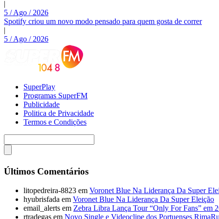
|
5 / Ago / 2026
Spotify criou um novo modo pensado para quem gosta de correr
|
5 / Ago / 2026
SuperPlay
Programas SuperFM
Publicidade
Politica de Privacidade
Termos e Condições
Últimos Comentários
litopedreira-8823
em
Voronet Blue Na Liderança Da Super Ele
hyubrisfada
em
Voronet Blue Na Liderança Da Super Eleição
email_alerts
em
Zebra Libra Lança Tour “Only For Fans” em 
rtradegas
em
Novo Single e Videoclipe dos Portuenses RimaR