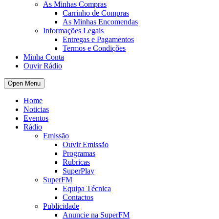
As Minhas Compras
Carrinho de Compras
As Minhas Encomendas
Informações Legais
Entregas e Pagamentos
Termos e Condições
Minha Conta
Ouvir Rádio
Open Menu
Home
Noticias
Eventos
Rádio
Emissão
Ouvir Emissão
Programas
Rubricas
SuperPlay
SuperFM
Equipa Técnica
Contactos
Publicidade
Anuncie na SuperFM