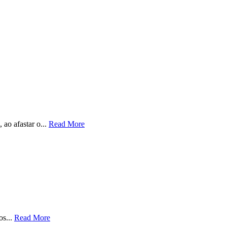
ao afastar o...
Read More
os...
Read More