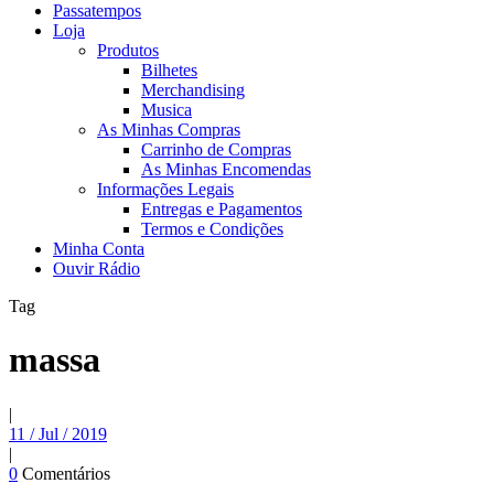
Passatempos
Loja
Produtos
Bilhetes
Merchandising
Musica
As Minhas Compras
Carrinho de Compras
As Minhas Encomendas
Informações Legais
Entregas e Pagamentos
Termos e Condições
Minha Conta
Ouvir Rádio
Tag
massa
|
11 / Jul / 2019
|
0
Comentários