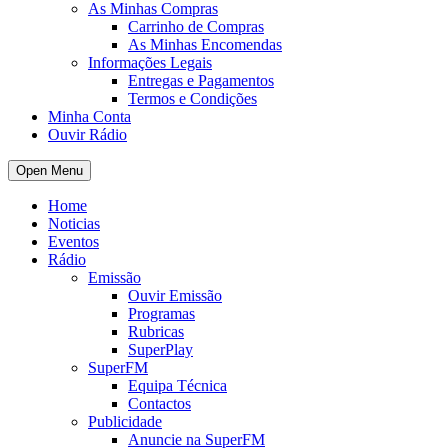
As Minhas Compras
Carrinho de Compras
As Minhas Encomendas
Informações Legais
Entregas e Pagamentos
Termos e Condições
Minha Conta
Ouvir Rádio
Open Menu
Home
Noticias
Eventos
Rádio
Emissão
Ouvir Emissão
Programas
Rubricas
SuperPlay
SuperFM
Equipa Técnica
Contactos
Publicidade
Anuncie na SuperFM