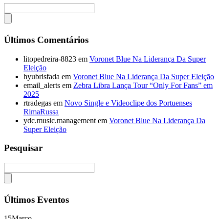
Últimos Comentários
litopedreira-8823
em
Voronet Blue Na Liderança Da Super
Eleição
hyubrisfada
em
Voronet Blue Na Liderança Da Super Eleição
email_alerts
em
Zebra Libra Lança Tour “Only For Fans” em
2025
rtradegas
em
Novo Single e Videoclipe dos Portuenses
RimaRussa
ydc.music.management
em
Voronet Blue Na Liderança Da
Super Eleição
Pesquisar
Últimos Eventos
15
Março