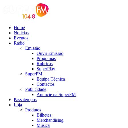
Home
Noticias
Eventos
Rádio
Emissão
Ouvir Emissão
Programas
Rubricas
SuperPlay
SuperFM
Equipa Técnica
Contactos
Publicidade
Anuncie na SuperFM
Passatempos
Loja
Produtos
Bilhetes
Merchandising
Musica