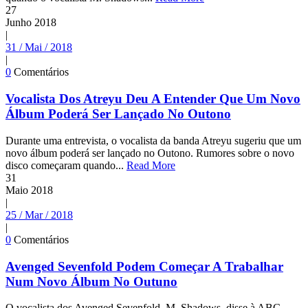
27
Junho
2018
|
31 / Mai / 2018
|
0
Comentários
Vocalista Dos Atreyu Deu A Entender Que Um Novo
Álbum Poderá Ser Lançado No Outono
Durante uma entrevista, o vocalista da banda Atreyu sugeriu que um
novo álbum poderá ser lançado no Outono. Rumores sobre o novo
disco começaram quando...
Read More
31
Maio
2018
|
25 / Mar / 2018
|
0
Comentários
Avenged Sevenfold Podem Começar A Trabalhar
Num Novo Álbum No Outuno
O vocalista dos Avenged Sevenfold, M. Shadows, disse à ABC