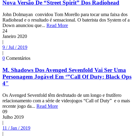
Nova Versão De “Street Spirit” Dos Radiohead
John Dolmayan convidou Tom Morello para tocar uma faixa dos
Radiohead e o resultado é sensacional. O baterista dos System of a
Down anunciou que...
Read More
24
Janeiro
2020
|
9 / Jul / 2019
|
0
Comentários
M. Shadows Dos Avenged Sevenfold Vai Ser Uma
Personagem Jogável Em ‘”Call Of Duty: Black Ops
4″
Os Avenged Sevenfold têm desfrutado de um longo e frutífero
relacionamento com a série de videojogos “Call of Duty” e o mais
recente jogo da...
Read More
09
Julho
2019
|
11 / Jan / 2019
|