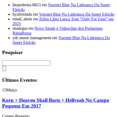
litopedreira-8823
em
Voronet Blue Na Liderança Da Super
Eleição
hyubrisfada
em
Voronet Blue Na Liderança Da Super Eleição
email_alerts
em
Zebra Libra Lança Tour “Only For Fans” em
2025
rtradegas
em
Novo Single e Videoclipe dos Portuenses
RimaRussa
ydc.music.management
em
Voronet Blue Na Liderança Da
Super Eleição
Pesquisar
Últimos Eventos
15
Março
Korn + Heaven Shall Burn + Hellyeah No Campo
Pequeno Em 2017
Campo Pequeno