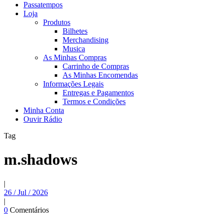
Passatempos
Loja
Produtos
Bilhetes
Merchandising
Musica
As Minhas Compras
Carrinho de Compras
As Minhas Encomendas
Informações Legais
Entregas e Pagamentos
Termos e Condições
Minha Conta
Ouvir Rádio
Tag
m.shadows
|
26 / Jul / 2026
|
0
Comentários