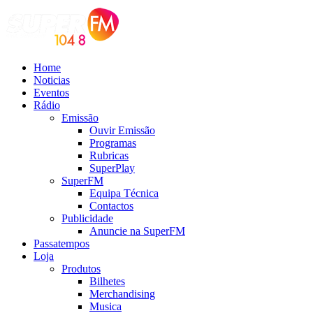
Home
Noticias
Eventos
Rádio
Emissão
Ouvir Emissão
Programas
Rubricas
SuperPlay
SuperFM
Equipa Técnica
Contactos
Publicidade
Anuncie na SuperFM
Passatempos
Loja
Produtos
Bilhetes
Merchandising
Musica