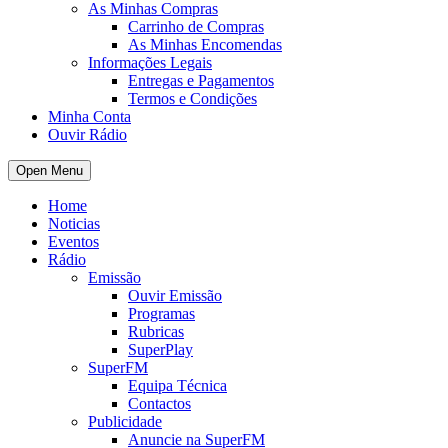
As Minhas Compras
Carrinho de Compras
As Minhas Encomendas
Informações Legais
Entregas e Pagamentos
Termos e Condições
Minha Conta
Ouvir Rádio
Open Menu
Home
Noticias
Eventos
Rádio
Emissão
Ouvir Emissão
Programas
Rubricas
SuperPlay
SuperFM
Equipa Técnica
Contactos
Publicidade
Anuncie na SuperFM