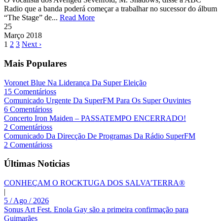
Radio que a banda poderá começar a trabalhar no sucessor do álbum
“The Stage” de...
Read More
25
Março
2018
1
2
3
Next ›
Mais Populares
Voronet Blue Na Liderança Da Super Eleição
15 Comentárioss
Comunicado Urgente Da SuperFM Para Os Super Ouvintes
6 Comentárioss
Concerto Iron Maiden – PASSATEMPO ENCERRADO!
2 Comentárioss
Comunicado Da Direcção De Programas Da Rádio SuperFM
2 Comentárioss
Últimas Noticias
CONHEÇAM O ROCKTUGA DOS SALVA’TERRA®
|
5 / Ago / 2026
Sonus Art Fest. Enola Gay são a primeira confirmação para
Guimarães