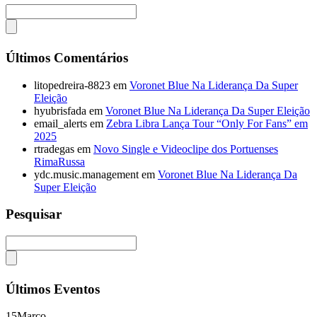
Últimos Comentários
litopedreira-8823
em
Voronet Blue Na Liderança Da Super
Eleição
hyubrisfada
em
Voronet Blue Na Liderança Da Super Eleição
email_alerts
em
Zebra Libra Lança Tour “Only For Fans” em
2025
rtradegas
em
Novo Single e Videoclipe dos Portuenses
RimaRussa
ydc.music.management
em
Voronet Blue Na Liderança Da
Super Eleição
Pesquisar
Últimos Eventos
15
Março