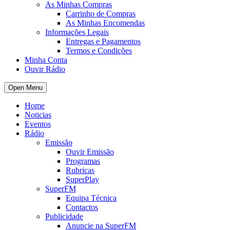
As Minhas Compras
Carrinho de Compras
As Minhas Encomendas
Informações Legais
Entregas e Pagamentos
Termos e Condições
Minha Conta
Ouvir Rádio
Open Menu
Home
Noticias
Eventos
Rádio
Emissão
Ouvir Emissão
Programas
Rubricas
SuperPlay
SuperFM
Equipa Técnica
Contactos
Publicidade
Anuncie na SuperFM