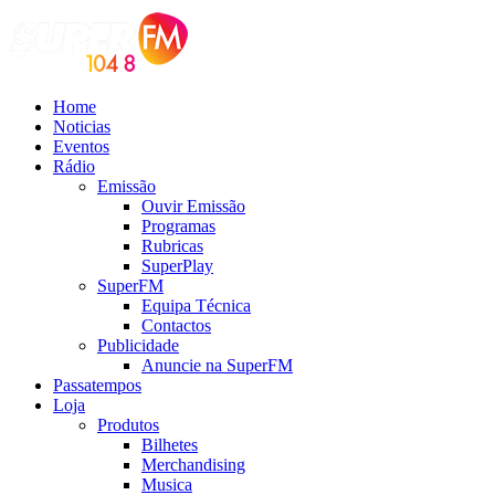
Home
Noticias
Eventos
Rádio
Emissão
Ouvir Emissão
Programas
Rubricas
SuperPlay
SuperFM
Equipa Técnica
Contactos
Publicidade
Anuncie na SuperFM
Passatempos
Loja
Produtos
Bilhetes
Merchandising
Musica