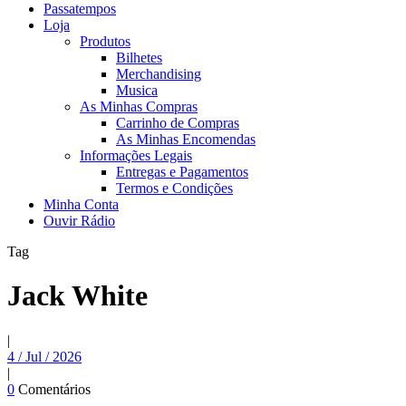
Passatempos
Loja
Produtos
Bilhetes
Merchandising
Musica
As Minhas Compras
Carrinho de Compras
As Minhas Encomendas
Informações Legais
Entregas e Pagamentos
Termos e Condições
Minha Conta
Ouvir Rádio
Tag
Jack White
|
4 / Jul / 2026
|
0
Comentários