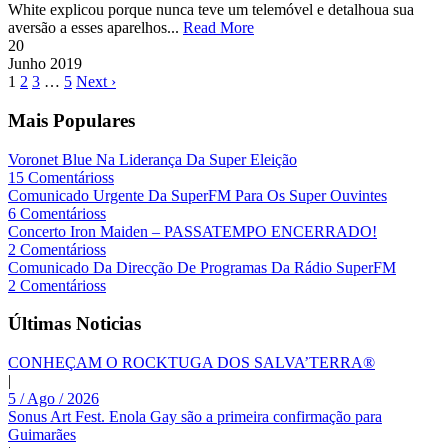
White explicou porque nunca teve um telemóvel e detalhoua sua
aversão a esses aparelhos...
Read More
20
Junho
2019
1
2
3
…
5
Next ›
Mais Populares
Voronet Blue Na Liderança Da Super Eleição
15 Comentárioss
Comunicado Urgente Da SuperFM Para Os Super Ouvintes
6 Comentárioss
Concerto Iron Maiden – PASSATEMPO ENCERRADO!
2 Comentárioss
Comunicado Da Direcção De Programas Da Rádio SuperFM
2 Comentárioss
Últimas Noticias
CONHEÇAM O ROCKTUGA DOS SALVA’TERRA®
|
5 / Ago / 2026
Sonus Art Fest. Enola Gay são a primeira confirmação para
Guimarães