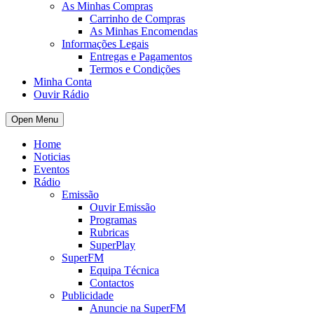
As Minhas Compras
Carrinho de Compras
As Minhas Encomendas
Informações Legais
Entregas e Pagamentos
Termos e Condições
Minha Conta
Ouvir Rádio
Open Menu
Home
Noticias
Eventos
Rádio
Emissão
Ouvir Emissão
Programas
Rubricas
SuperPlay
SuperFM
Equipa Técnica
Contactos
Publicidade
Anuncie na SuperFM