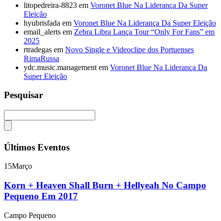
litopedreira-8823
em
Voronet Blue Na Liderança Da Super
Eleição
hyubrisfada
em
Voronet Blue Na Liderança Da Super Eleição
email_alerts
em
Zebra Libra Lança Tour “Only For Fans” em
2025
rtradegas
em
Novo Single e Videoclipe dos Portuenses
RimaRussa
ydc.music.management
em
Voronet Blue Na Liderança Da
Super Eleição
Pesquisar
Últimos Eventos
15
Março
Korn + Heaven Shall Burn + Hellyeah No Campo
Pequeno Em 2017
Campo Pequeno