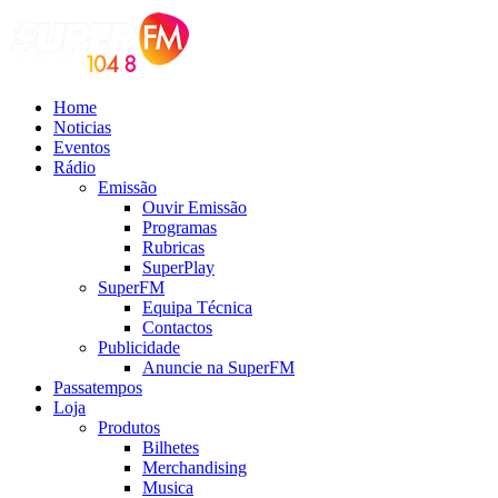
Home
Noticias
Eventos
Rádio
Emissão
Ouvir Emissão
Programas
Rubricas
SuperPlay
SuperFM
Equipa Técnica
Contactos
Publicidade
Anuncie na SuperFM
Passatempos
Loja
Produtos
Bilhetes
Merchandising
Musica