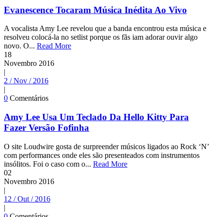
Evanescence Tocaram Música Inédita Ao Vivo
A vocalista Amy Lee revelou que a banda encontrou esta música e
resolveu colocá-la no setlist porque os fãs iam adorar ouvir algo
novo. O...
Read More
18
Novembro
2016
|
2 / Nov / 2016
|
0
Comentários
Amy Lee Usa Um Teclado Da Hello Kitty Para
Fazer Versão Fofinha
O site Loudwire gosta de surpreender músicos ligados ao Rock ‘N’
com performances onde eles são presenteados com instrumentos
insólitos. Foi o caso com o...
Read More
02
Novembro
2016
|
12 / Out / 2016
|
0
Comentários