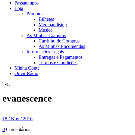
Passatempos
Loja
Produtos
Bilhetes
Merchandising
Musica
As Minhas Compras
Carrinho de Compras
As Minhas Encomendas
Informações Legais
Entregas e Pagamentos
Termos e Condições
Minha Conta
Ouvir Rádio
Tag
evanescence
|
18 / Nov / 2016
|
0
Comentários