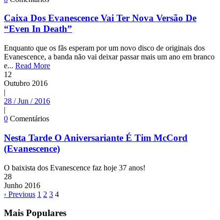
Caixa Dos Evanescence Vai Ter Nova Versão De
“Even In Death”
Enquanto que os fãs esperam por um novo disco de originais dos
Evanescence, a banda não vai deixar passar mais um ano em branco
e...
Read More
12
Outubro
2016
|
28 / Jun / 2016
|
0
Comentários
Nesta Tarde O Aniversariante É Tim McCord
(Evanescence)
O baixista dos Evanescence faz hoje 37 anos!
28
Junho
2016
‹ Previous
1
2
3
4
Mais Populares