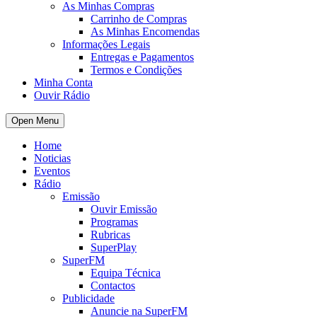
As Minhas Compras
Carrinho de Compras
As Minhas Encomendas
Informações Legais
Entregas e Pagamentos
Termos e Condições
Minha Conta
Ouvir Rádio
Open Menu
Home
Noticias
Eventos
Rádio
Emissão
Ouvir Emissão
Programas
Rubricas
SuperPlay
SuperFM
Equipa Técnica
Contactos
Publicidade
Anuncie na SuperFM