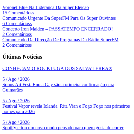
Voronet Blue Na Liderança Da Super Eleição
15 Comentárioss
Comunicado Urgente Da SuperFM Para Os Super Ouvintes
6 Comentárioss
Concerto Iron Maiden – PASSATEMPO ENCERRADO!
2 Comentárioss
Comunicado Da Direcção De Programas Da Rádio SuperFM
2 Comentárioss
Últimas Noticias
CONHEÇAM O ROCKTUGA DOS SALVA’TERRA®
|
5 / Ago / 2026
Sonus Art Fest. Enola Gay são a primeira confirmação para
Guimarães
|
5 / Ago / 2026
Festival Vapor revela Iolanda, Rita Vian e Fogo Fogo nos primeiros
nomes para 2026
|
5 / Ago / 2026
Spotify criou um novo modo pensado para quem gosta de correr
|