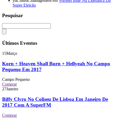
ydc.music.management
em
Voronet Blue Na Liderança Da
Super Eleição
Pesquisar
Últimos Eventos
15
Março
Korn + Heaven Shall Burn + Hellyeah No Campo
Pequeno Em 2017
Campo Pequeno
Comprar
27
Janeiro
Biffy Clyro No Coliseu De Lisboa Em Janeiro De
2017 Com A SuperFM
Comprar