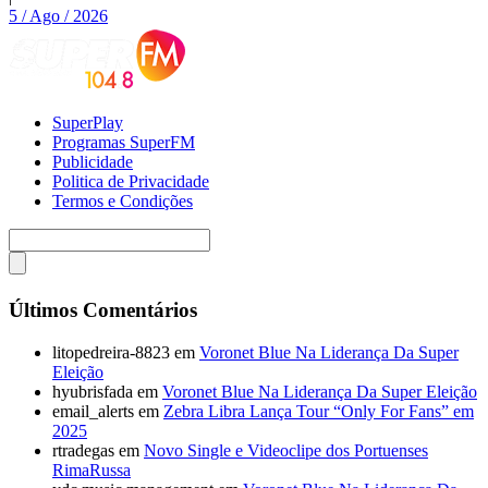
5 / Ago / 2026
SuperPlay
Programas SuperFM
Publicidade
Politica de Privacidade
Termos e Condições
Últimos Comentários
litopedreira-8823
em
Voronet Blue Na Liderança Da Super
Eleição
hyubrisfada
em
Voronet Blue Na Liderança Da Super Eleição
email_alerts
em
Zebra Libra Lança Tour “Only For Fans” em
2025
rtradegas
em
Novo Single e Videoclipe dos Portuenses
RimaRussa