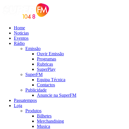
Home
Noticias
Eventos
Rádio
Emissão
Ouvir Emissão
Programas
Rubricas
SuperPlay
SuperFM
Equipa Técnica
Contactos
Publicidade
Anuncie na SuperFM
Passatempos
Loja
Produtos
Bilhetes
Merchandising
Musica