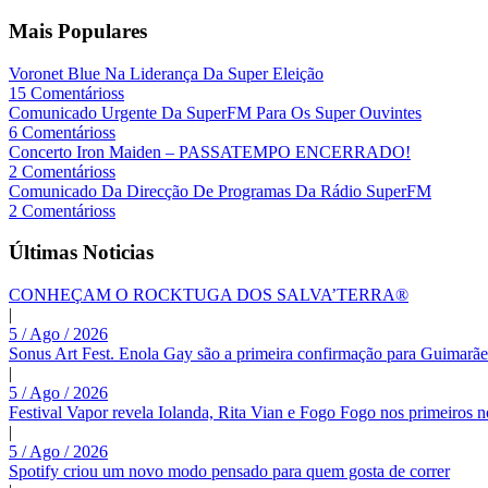
Mais Populares
Voronet Blue Na Liderança Da Super Eleição
15 Comentárioss
Comunicado Urgente Da SuperFM Para Os Super Ouvintes
6 Comentárioss
Concerto Iron Maiden – PASSATEMPO ENCERRADO!
2 Comentárioss
Comunicado Da Direcção De Programas Da Rádio SuperFM
2 Comentárioss
Últimas Noticias
CONHEÇAM O ROCKTUGA DOS SALVA’TERRA®
|
5 / Ago / 2026
Sonus Art Fest. Enola Gay são a primeira confirmação para Guimarãe
|
5 / Ago / 2026
Festival Vapor revela Iolanda, Rita Vian e Fogo Fogo nos primeiros 
|
5 / Ago / 2026
Spotify criou um novo modo pensado para quem gosta de correr