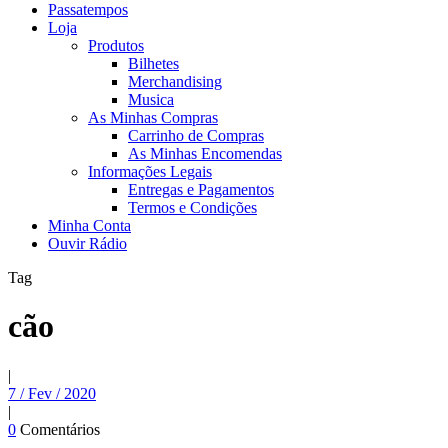
Passatempos
Loja
Produtos
Bilhetes
Merchandising
Musica
As Minhas Compras
Carrinho de Compras
As Minhas Encomendas
Informações Legais
Entregas e Pagamentos
Termos e Condições
Minha Conta
Ouvir Rádio
Tag
cão
|
7 / Fev / 2020
|
0
Comentários