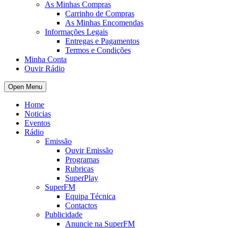
As Minhas Compras
Carrinho de Compras
As Minhas Encomendas
Informações Legais
Entregas e Pagamentos
Termos e Condições
Minha Conta
Ouvir Rádio
Open Menu
Home
Noticias
Eventos
Rádio
Emissão
Ouvir Emissão
Programas
Rubricas
SuperPlay
SuperFM
Equipa Técnica
Contactos
Publicidade
Anuncie na SuperFM