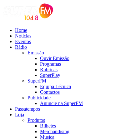
Home
Noticias
Eventos
Rádio
Emissão
Ouvir Emissão
Programas
Rubricas
SuperPlay
SuperFM
Equipa Técnica
Contactos
Publicidade
Anuncie na SuperFM
Passatempos
Loja
Produtos
Bilhetes
Merchandising
Musica