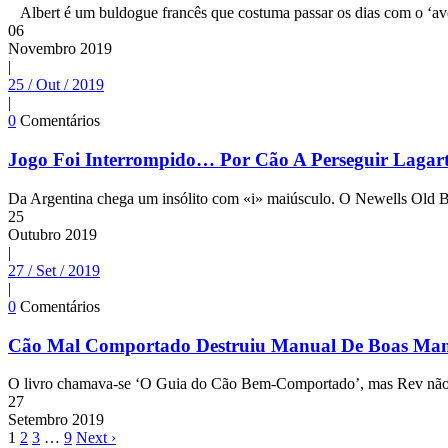
Albert é um buldogue francês que costuma passar os dias com o ‘avô
06
Novembro
2019
|
25 / Out / 2019
|
0
Comentários
Jogo Foi Interrompido… Por Cão A Perseguir Lagar
Da Argentina chega um insólito com «i» maiúsculo. O Newells Old Boy
25
Outubro
2019
|
27 / Set / 2019
|
0
Comentários
Cão Mal Comportado Destruiu Manual De Boas Man
O livro chamava-se ‘O Guia do Cão Bem-Comportado’, mas Rev não ent
27
Setembro
2019
1
2
3
…
9
Next ›