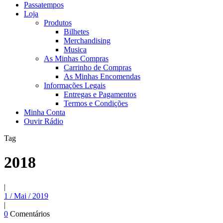
Passatempos
Loja
Produtos
Bilhetes
Merchandising
Musica
As Minhas Compras
Carrinho de Compras
As Minhas Encomendas
Informações Legais
Entregas e Pagamentos
Termos e Condições
Minha Conta
Ouvir Rádio
Tag
2018
|
1 / Mai / 2019
|
0
Comentários