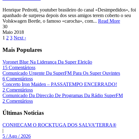
Henrique Pedrotti, youtuber brasileiro do canal «Desimpedidos», foi
apanhado de surpresa depois dos seus amigos terem coberto o seu
Volskwagen Beetle, o famoso «carocha», com...
Read More
30
Maio
2018
1
2
3
Next ›
Mais Populares
Voronet Blue Na Liderança Da Super Eleição
15 Comentárioss
Comunicado Urgente Da SuperFM Para Os Super Ouvintes
6 Comentárioss
Concerto Iron Maiden – PASSATEMPO ENCERRADO!
2 Comentárioss
Comunicado Da Direcção De Programas Da Rádio SuperFM
2 Comentárioss
Últimas Noticias
CONHEÇAM O ROCKTUGA DOS SALVA’TERRA®
|
5 / Ago / 2026