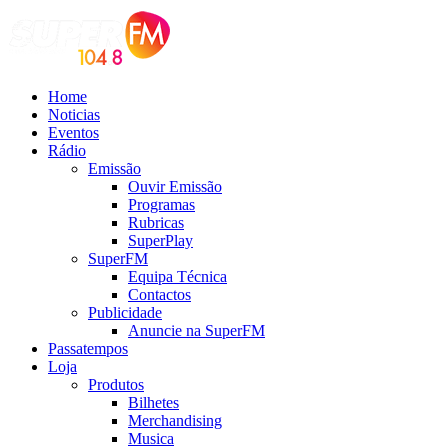
Home
Noticias
Eventos
Rádio
Emissão
Ouvir Emissão
Programas
Rubricas
SuperPlay
SuperFM
Equipa Técnica
Contactos
Publicidade
Anuncie na SuperFM
Passatempos
Loja
Produtos
Bilhetes
Merchandising
Musica