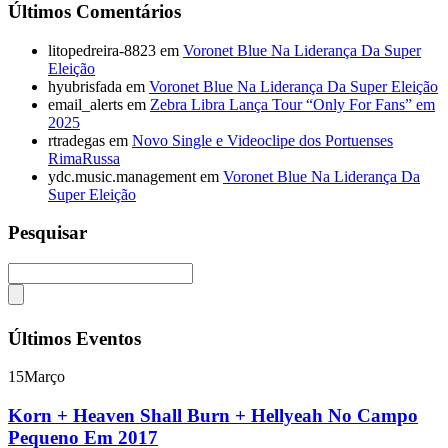
Últimos Comentários
litopedreira-8823
em
Voronet Blue Na Liderança Da Super
Eleição
hyubrisfada
em
Voronet Blue Na Liderança Da Super Eleição
email_alerts
em
Zebra Libra Lança Tour “Only For Fans” em
2025
rtradegas
em
Novo Single e Videoclipe dos Portuenses
RimaRussa
ydc.music.management
em
Voronet Blue Na Liderança Da
Super Eleição
Pesquisar
Últimos Eventos
15
Março
Korn + Heaven Shall Burn + Hellyeah No Campo
Pequeno Em 2017