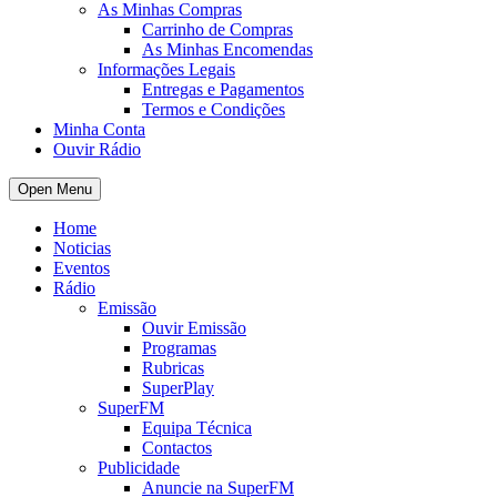
As Minhas Compras
Carrinho de Compras
As Minhas Encomendas
Informações Legais
Entregas e Pagamentos
Termos e Condições
Minha Conta
Ouvir Rádio
Open Menu
Home
Noticias
Eventos
Rádio
Emissão
Ouvir Emissão
Programas
Rubricas
SuperPlay
SuperFM
Equipa Técnica
Contactos
Publicidade
Anuncie na SuperFM