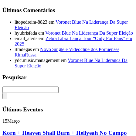
Últimos Comentários
litopedreira-8823
em
Voronet Blue Na Liderança Da Super
Eleição
hyubrisfada
em
Voronet Blue Na Liderança Da Super Eleição
email_alerts
em
Zebra Libra Lança Tour “Only For Fans” em
2025
rtradegas
em
Novo Single e Videoclipe dos Portuenses
RimaRussa
ydc.music.management
em
Voronet Blue Na Liderança Da
Super Eleição
Pesquisar
Últimos Eventos
15
Março
Korn + Heaven Shall Burn + Hellyeah No Campo