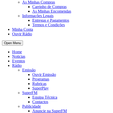
As Minhas Compras
Carrinho de Compras
As Minhas Encomendas
Informações Legais
Entregas e Pagamentos
Termos e Condições
Minha Conta
Ouvir Rádio
Open Menu
Home
Noticias
Eventos
Rádio
Emissão
Ouvir Emissão
Programas
Rubricas
SuperPlay
SuperFM
Equipa Técnica
Contactos
Publicidade
Anuncie na SuperFM