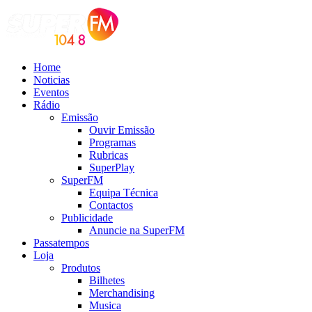
Home
Noticias
Eventos
Rádio
Emissão
Ouvir Emissão
Programas
Rubricas
SuperPlay
SuperFM
Equipa Técnica
Contactos
Publicidade
Anuncie na SuperFM
Passatempos
Loja
Produtos
Bilhetes
Merchandising
Musica