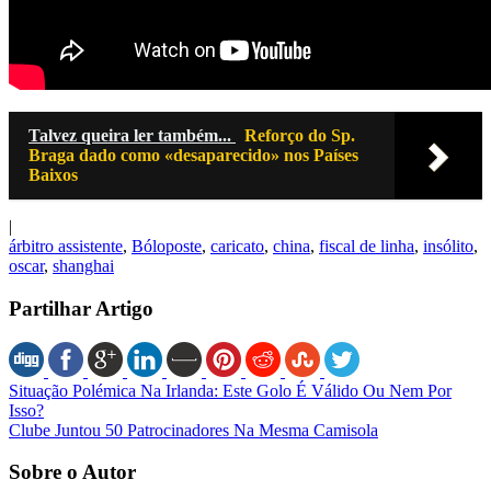
Talvez queira ler também...
Reforço do Sp.
Braga dado como «desaparecido» nos Países
Baixos
|
árbitro assistente
,
Bóloposte
,
caricato
,
china
,
fiscal de linha
,
insólito
,
oscar
,
shanghai
Partilhar Artigo
Situação Polémica Na Irlanda: Este Golo É Válido Ou Nem Por
Isso?
Clube Juntou 50 Patrocinadores Na Mesma Camisola
Sobre o Autor