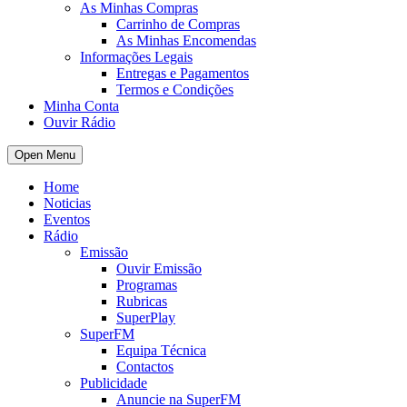
As Minhas Compras
Carrinho de Compras
As Minhas Encomendas
Informações Legais
Entregas e Pagamentos
Termos e Condições
Minha Conta
Ouvir Rádio
Open Menu
Home
Noticias
Eventos
Rádio
Emissão
Ouvir Emissão
Programas
Rubricas
SuperPlay
SuperFM
Equipa Técnica
Contactos
Publicidade
Anuncie na SuperFM