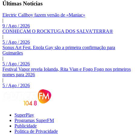
Últimas Noticias
Electric Callboy fazem versão de «Maniac»
|
9 / Ago / 2026
CONHEÇAM O ROCKTUGA DOS SALVA’TERRA®
|
5 / Ago / 2026
Sonus Art Fest. Enola Gay são a primeira confirmação para
Guimarães
|
5 / Ago / 2026
Festival Vapor revela Iolanda, Rita Vian e Fogo Fogo nos primeiros
nomes para 2026
|
5 / Ago / 2026
SuperPlay
Programas SuperFM
Publicidade
Politica de Privacidade