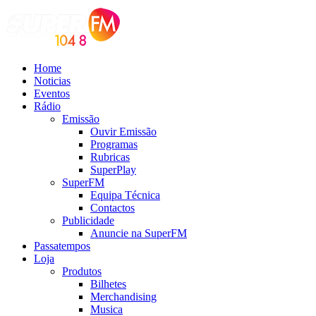
Home
Noticias
Eventos
Rádio
Emissão
Ouvir Emissão
Programas
Rubricas
SuperPlay
SuperFM
Equipa Técnica
Contactos
Publicidade
Anuncie na SuperFM
Passatempos
Loja
Produtos
Bilhetes
Merchandising
Musica