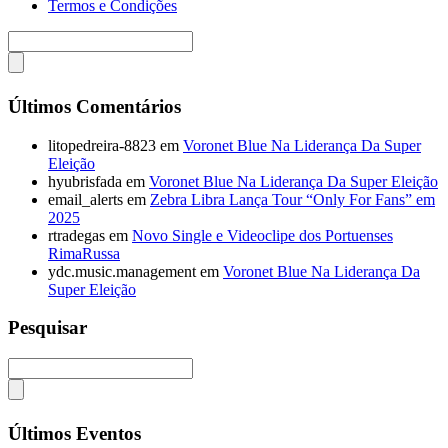
Termos e Condições
Últimos Comentários
litopedreira-8823
em
Voronet Blue Na Liderança Da Super
Eleição
hyubrisfada
em
Voronet Blue Na Liderança Da Super Eleição
email_alerts
em
Zebra Libra Lança Tour “Only For Fans” em
2025
rtradegas
em
Novo Single e Videoclipe dos Portuenses
RimaRussa
ydc.music.management
em
Voronet Blue Na Liderança Da
Super Eleição
Pesquisar
Últimos Eventos