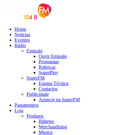
Home
Noticias
Eventos
Rádio
Emissão
Ouvir Emissão
Programas
Rubricas
SuperPlay
SuperFM
Equipa Técnica
Contactos
Publicidade
Anuncie na SuperFM
Passatempos
Loja
Produtos
Bilhetes
Merchandising
Musica