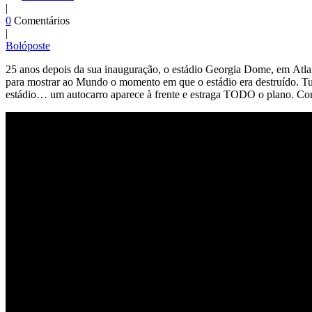
|
0
Comentários
|
Bolóposte
25 anos depois da sua inauguração, o estádio Georgia Dome, em Atl
para mostrar ao Mundo o momento em que o estádio era destruído. Tud
estádio… um autocarro aparece à frente e estraga TODO o plano. Com