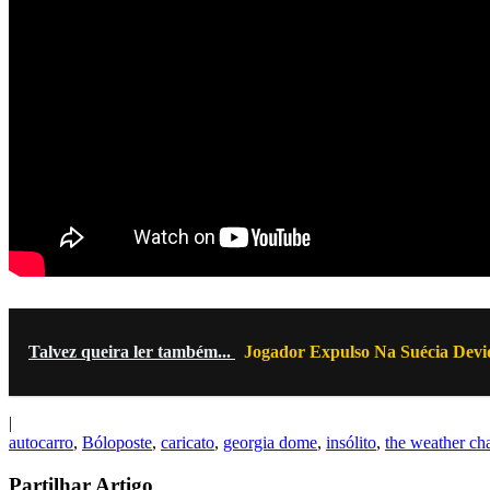
Talvez queira ler também...
Jogador Expulso Na Suécia Devi
|
autocarro
,
Bóloposte
,
caricato
,
georgia dome
,
insólito
,
the weather ch
Partilhar Artigo