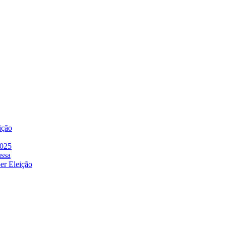
ição
2025
ussa
er Eleição