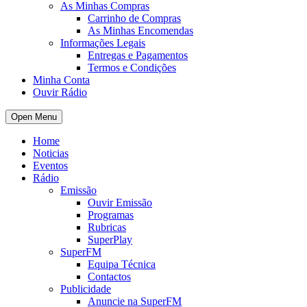
As Minhas Compras
Carrinho de Compras
As Minhas Encomendas
Informações Legais
Entregas e Pagamentos
Termos e Condições
Minha Conta
Ouvir Rádio
Open Menu
Home
Noticias
Eventos
Rádio
Emissão
Ouvir Emissão
Programas
Rubricas
SuperPlay
SuperFM
Equipa Técnica
Contactos
Publicidade
Anuncie na SuperFM