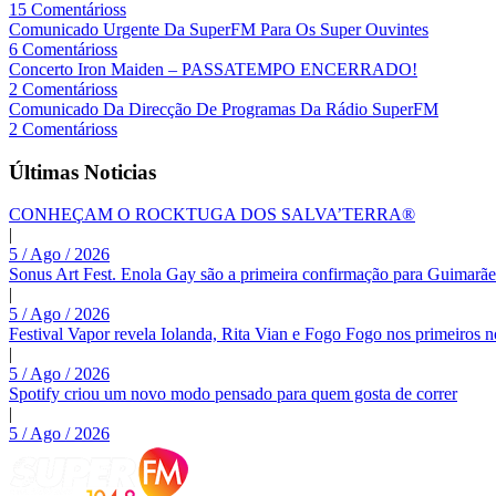
15 Comentárioss
Comunicado Urgente Da SuperFM Para Os Super Ouvintes
6 Comentárioss
Concerto Iron Maiden – PASSATEMPO ENCERRADO!
2 Comentárioss
Comunicado Da Direcção De Programas Da Rádio SuperFM
2 Comentárioss
Últimas Noticias
CONHEÇAM O ROCKTUGA DOS SALVA’TERRA®
|
5 / Ago / 2026
Sonus Art Fest. Enola Gay são a primeira confirmação para Guimarãe
|
5 / Ago / 2026
Festival Vapor revela Iolanda, Rita Vian e Fogo Fogo nos primeiros 
|
5 / Ago / 2026
Spotify criou um novo modo pensado para quem gosta de correr
|
5 / Ago / 2026