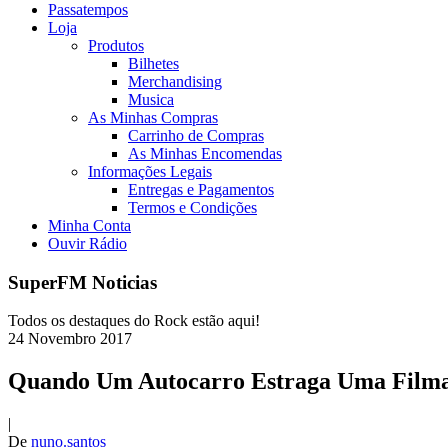
Passatempos
Loja
Produtos
Bilhetes
Merchandising
Musica
As Minhas Compras
Carrinho de Compras
As Minhas Encomendas
Informações Legais
Entregas e Pagamentos
Termos e Condições
Minha Conta
Ouvir Rádio
SuperFM Noticias
Todos os destaques do Rock estão aqui!
24
Novembro
2017
Quando Um Autocarro Estraga Uma Filma
|
De
nuno.santos