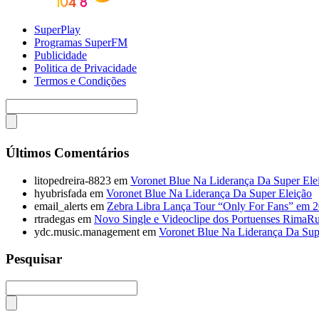
SuperPlay
Programas SuperFM
Publicidade
Politica de Privacidade
Termos e Condições
Últimos Comentários
litopedreira-8823
em
Voronet Blue Na Liderança Da Super Ele
hyubrisfada
em
Voronet Blue Na Liderança Da Super Eleição
email_alerts
em
Zebra Libra Lança Tour “Only For Fans” em 
rtradegas
em
Novo Single e Videoclipe dos Portuenses RimaR
ydc.music.management
em
Voronet Blue Na Liderança Da Sup
Pesquisar