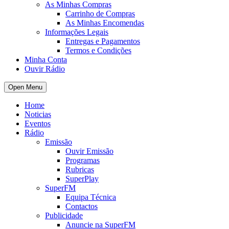
As Minhas Compras
Carrinho de Compras
As Minhas Encomendas
Informações Legais
Entregas e Pagamentos
Termos e Condições
Minha Conta
Ouvir Rádio
Open Menu
Home
Noticias
Eventos
Rádio
Emissão
Ouvir Emissão
Programas
Rubricas
SuperPlay
SuperFM
Equipa Técnica
Contactos
Publicidade
Anuncie na SuperFM