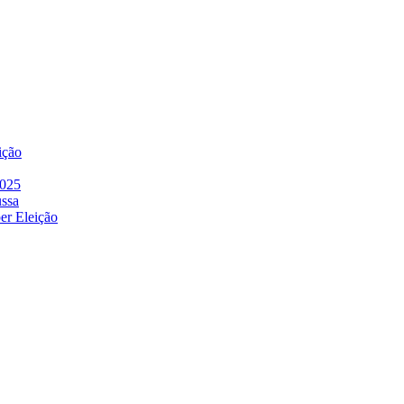
ição
2025
ussa
er Eleição