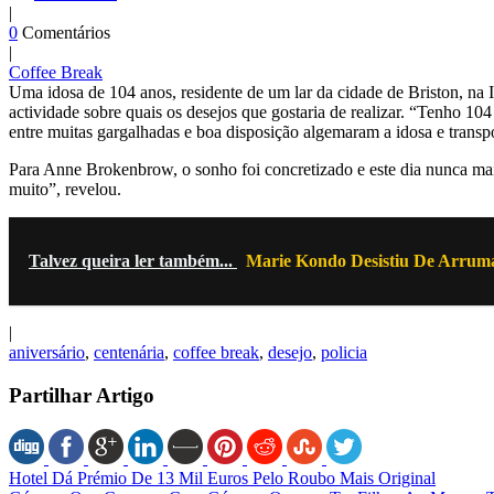
|
0
Comentários
|
Coffee Break
Uma idosa de 104 anos, residente de um lar da cidade de Briston, na 
actividade sobre quais os desejos que gostaria de realizar. “Tenho 10
entre muitas gargalhadas e boa disposição algemaram a idosa e transpo
Para Anne Brokenbrow, o sonho foi concretizado e este dia nunca mais
muito”, revelou.
Talvez queira ler também...
Marie Kondo Desistiu De Arruma
|
aniversário
,
centenária
,
coffee break
,
desejo
,
policia
Partilhar Artigo
Hotel Dá Prémio De 13 Mil Euros Pelo Roubo Mais Original