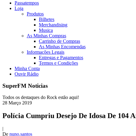
Passatempos
Loja
Produtos
Bilhetes
Merchandising
Musica
As Minhas Compras
Carrinho de Compras
As Minhas Encomendas
Informações Legais
Entregas e Pagamentos
Termos e Condições
Minha Conta
Ouvir Rádio
SuperFM Noticias
Todos os destaques do Rock estão aqui!
28
Março
2019
Polícia Cumpriu Desejo De Idosa De 104 
|
De
nuno.santos