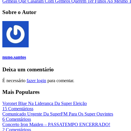
Gémeas Que Casaram Com Gémeos Querem Ter Filhos Ao Mesmo 
Sobre o Autor
nuno.santos
Deixa um comentário
É necessário
fazer login
para comentar.
Mais Populares
Voronet Blue Na Liderança Da Super Eleição
15 Comentárioss
Comunicado Urgente Da SuperFM Para Os Super Ouvintes
6 Comentárioss
Concerto Iron Maiden – PASSATEMPO ENCERRADO!
2 Comentárioss