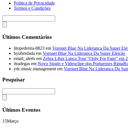
Politica de Privacidade
Termos e Condições
Últimos Comentários
litopedreira-8823
em
Voronet Blue Na Liderança Da Super Ele
hyubrisfada
em
Voronet Blue Na Liderança Da Super Eleição
email_alerts
em
Zebra Libra Lança Tour “Only For Fans” em 
rtradegas
em
Novo Single e Videoclipe dos Portuenses RimaR
ydc.music.management
em
Voronet Blue Na Liderança Da Sup
Pesquisar
Últimos Eventos
15
Março