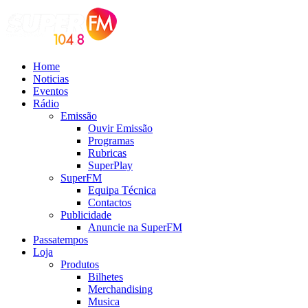
Home
Noticias
Eventos
Rádio
Emissão
Ouvir Emissão
Programas
Rubricas
SuperPlay
SuperFM
Equipa Técnica
Contactos
Publicidade
Anuncie na SuperFM
Passatempos
Loja
Produtos
Bilhetes
Merchandising
Musica