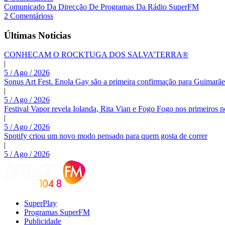
Comunicado Da Direcção De Programas Da Rádio SuperFM
2 Comentárioss
Últimas Noticias
CONHEÇAM O ROCKTUGA DOS SALVA’TERRA®
|
5 / Ago / 2026
Sonus Art Fest. Enola Gay são a primeira confirmação para Guimarãe
|
5 / Ago / 2026
Festival Vapor revela Iolanda, Rita Vian e Fogo Fogo nos primeiros 
|
5 / Ago / 2026
Spotify criou um novo modo pensado para quem gosta de correr
|
5 / Ago / 2026
SuperPlay
Programas SuperFM
Publicidade