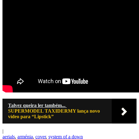
Talvez queira ler também...
SUPERMODEL TAXIDERMY lança novo
vídeo para “Lipstick”
|
aerials
,
arménia
,
cover
,
system of a down