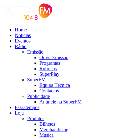
Home
Noticias
Eventos
Rádio
Emissão
Ouvir Emissão
Programas
Rubricas
SuperPlay
SuperFM
Equipa Técnica
Contactos
Publicidade
Anuncie na SuperFM
Passatempos
Loja
Produtos
Bilhetes
Merchandising
Musica