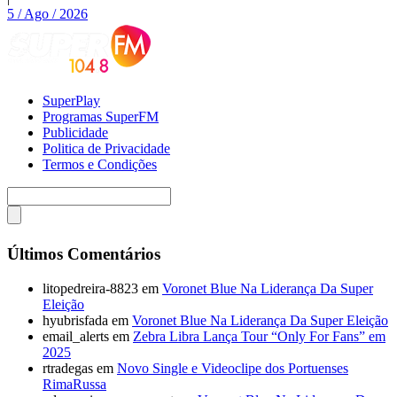
5 / Ago / 2026
SuperPlay
Programas SuperFM
Publicidade
Politica de Privacidade
Termos e Condições
Últimos Comentários
litopedreira-8823
em
Voronet Blue Na Liderança Da Super
Eleição
hyubrisfada
em
Voronet Blue Na Liderança Da Super Eleição
email_alerts
em
Zebra Libra Lança Tour “Only For Fans” em
2025
rtradegas
em
Novo Single e Videoclipe dos Portuenses
RimaRussa