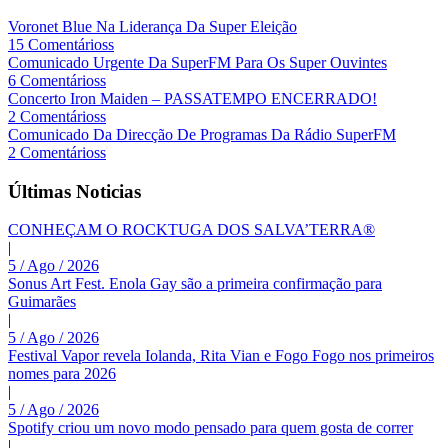
Voronet Blue Na Liderança Da Super Eleição
15 Comentárioss
Comunicado Urgente Da SuperFM Para Os Super Ouvintes
6 Comentárioss
Concerto Iron Maiden – PASSATEMPO ENCERRADO!
2 Comentárioss
Comunicado Da Direcção De Programas Da Rádio SuperFM
2 Comentárioss
Últimas Noticias
CONHEÇAM O ROCKTUGA DOS SALVA’TERRA®
|
5 / Ago / 2026
Sonus Art Fest. Enola Gay são a primeira confirmação para
Guimarães
|
5 / Ago / 2026
Festival Vapor revela Iolanda, Rita Vian e Fogo Fogo nos primeiros
nomes para 2026
|
5 / Ago / 2026
Spotify criou um novo modo pensado para quem gosta de correr
|