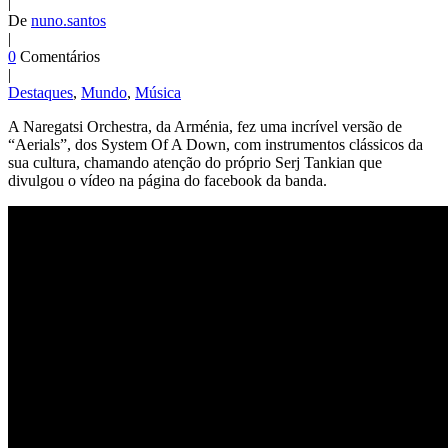
|
De
nuno.santos
|
0
Comentários
|
Destaques
,
Mundo
,
Música
A Naregatsi Orchestra, da Arménia, fez uma incrível versão de
“Aerials”, dos System Of A Down, com instrumentos clássicos da
sua cultura, chamando atenção do próprio Serj Tankian que
divulgou o vídeo na página do facebook da banda.