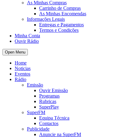
As Minhas Compras
Carrinho de Compras
As Minhas Encomendas
Informações Legais
Entregas e Pagamentos
Termos e Condições
Minha Conta
Ouvir Rádio
Open Menu
Home
Noticias
Eventos
Rádio
Emissão
Ouvir Emissão
Programas
Rubricas
SuperPlay
SuperFM
Equipa Técnica
Contactos
Publicidade
Anuncie na SuperFM