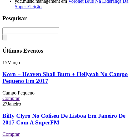
ydc.music.management
em
Voronet Blue Na Liderança Da
Super Eleição
Pesquisar
Últimos Eventos
15
Março
Korn + Heaven Shall Burn + Hellyeah No Campo
Pequeno Em 2017
Campo Pequeno
Comprar
27
Janeiro
Biffy Clyro No Coliseu De Lisboa Em Janeiro De
2017 Com A SuperFM
Comprar