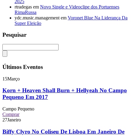
2025
rtradegas
em
Novo Single e Videoclipe dos Portuenses
RimaRussa
ydc.music.management
em
Voronet Blue Na Liderança Da
Super Eleição
Pesquisar
Últimos Eventos
15
Março
Korn + Heaven Shall Burn + Hellyeah No Campo
Pequeno Em 2017
Campo Pequeno
Comprar
27
Janeiro
Biffy Clyro No Coliseu De Lisboa Em Janeiro De