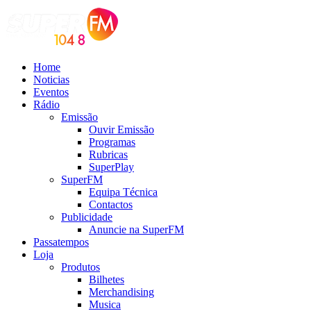
Home
Noticias
Eventos
Rádio
Emissão
Ouvir Emissão
Programas
Rubricas
SuperPlay
SuperFM
Equipa Técnica
Contactos
Publicidade
Anuncie na SuperFM
Passatempos
Loja
Produtos
Bilhetes
Merchandising
Musica