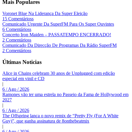
Mais Populares
Voronet Blue Na Liderança Da Super Eleição
15 Comentárioss
Comunicado Urgente Da SuperFM Para Os Super Ouvintes
6 Comentárioss
Concerto Iron Maiden – PASSATEMPO ENCERRADO!
2 Comentárioss
Comunicado Da Direcção De Programas Da Rádio SuperFM
2 Comentárioss
Últimas Noticias
Alice in Chains celebram 30 anos de Unplugged com edição
especial em vinil e CD
|
6 / Ago / 2026
Ramones vão ter uma estrela no Passeio da Fama de Hollywood em
2027
|
6 / Ago / 2026
The Offspring lança o novo remix de “Pretty Fly (For A White
Guy)”, que ganha assinatura de 8onthebeatmix
|
6 / Ago / 2026