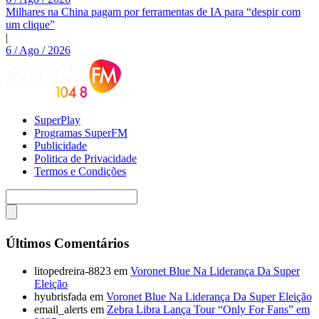
Milhares na China pagam por ferramentas de IA para “despir com
um clique”
|
6 / Ago / 2026
SuperPlay
Programas SuperFM
Publicidade
Politica de Privacidade
Termos e Condições
Últimos Comentários
litopedreira-8823
em
Voronet Blue Na Liderança Da Super
Eleição
hyubrisfada
em
Voronet Blue Na Liderança Da Super Eleição
email_alerts
em
Zebra Libra Lança Tour “Only For Fans” em