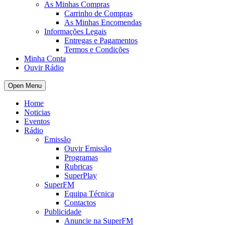
As Minhas Compras
Carrinho de Compras
As Minhas Encomendas
Informações Legais
Entregas e Pagamentos
Termos e Condições
Minha Conta
Ouvir Rádio
Open Menu
Home
Noticias
Eventos
Rádio
Emissão
Ouvir Emissão
Programas
Rubricas
SuperPlay
SuperFM
Equipa Técnica
Contactos
Publicidade
Anuncie na SuperFM