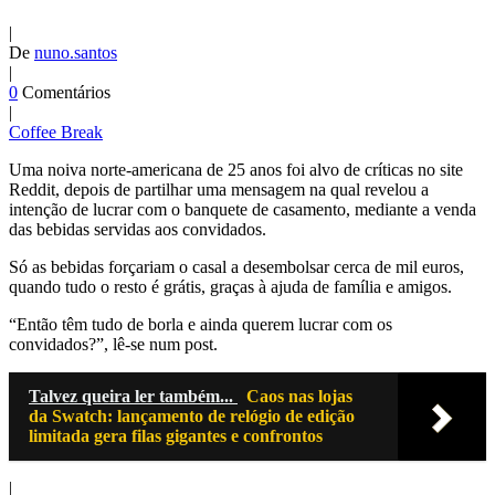
|
De
nuno.santos
|
0
Comentários
|
Coffee Break
Uma noiva norte-americana de 25 anos foi alvo de críticas no site
Reddit, depois de partilhar uma mensagem na qual revelou a
intenção de lucrar com o banquete de casamento, mediante a venda
das bebidas servidas aos convidados.
Só as bebidas forçariam o casal a desembolsar cerca de mil euros,
quando tudo o resto é grátis, graças à ajuda de família e amigos.
“Então têm tudo de borla e ainda querem lucrar com os
convidados?”, lê-se num post.
Talvez queira ler também...
Caos nas lojas
da Swatch: lançamento de relógio de edição
limitada gera filas gigantes e confrontos
|