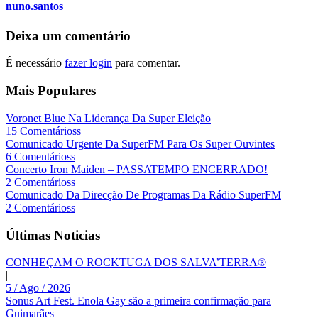
nuno.santos
Deixa um comentário
É necessário
fazer login
para comentar.
Mais Populares
Voronet Blue Na Liderança Da Super Eleição
15 Comentárioss
Comunicado Urgente Da SuperFM Para Os Super Ouvintes
6 Comentárioss
Concerto Iron Maiden – PASSATEMPO ENCERRADO!
2 Comentárioss
Comunicado Da Direcção De Programas Da Rádio SuperFM
2 Comentárioss
Últimas Noticias
CONHEÇAM O ROCKTUGA DOS SALVA’TERRA®
|
5 / Ago / 2026
Sonus Art Fest. Enola Gay são a primeira confirmação para
Guimarães