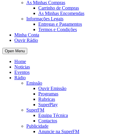
As Minhas Compras
Carrinho de Compras
As Minhas Encomendas
Informações Legais
Entregas e Pagamentos
Termos e Condições
Minha Conta
Ouvir Rádio
Open Menu
Home
Noticias
Eventos
Rádio
Emissão
Ouvir Emissão
Programas
Rubricas
SuperPlay
SuperFM
Equipa Técnica
Contactos
Publicidade
Anuncie na SuperFM