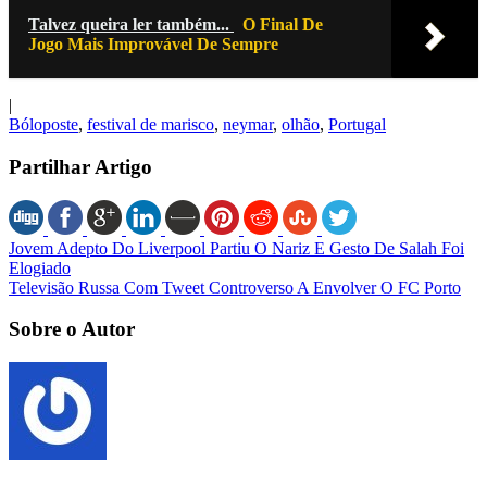
Talvez queira ler também...
O Final De
Jogo Mais Improvável De Sempre
|
Bóloposte
,
festival de marisco
,
neymar
,
olhão
,
Portugal
Partilhar Artigo
Jovem Adepto Do Liverpool Partiu O Nariz E Gesto De Salah Foi
Elogiado
Televisão Russa Com Tweet Controverso A Envolver O FC Porto
Sobre o Autor