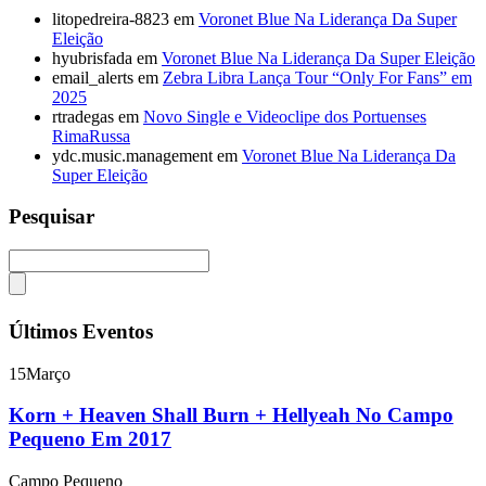
litopedreira-8823
em
Voronet Blue Na Liderança Da Super
Eleição
hyubrisfada
em
Voronet Blue Na Liderança Da Super Eleição
email_alerts
em
Zebra Libra Lança Tour “Only For Fans” em
2025
rtradegas
em
Novo Single e Videoclipe dos Portuenses
RimaRussa
ydc.music.management
em
Voronet Blue Na Liderança Da
Super Eleição
Pesquisar
Últimos Eventos
15
Março
Korn + Heaven Shall Burn + Hellyeah No Campo
Pequeno Em 2017
Campo Pequeno