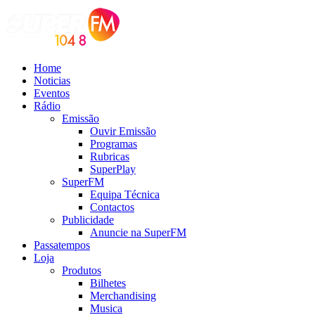
Home
Noticias
Eventos
Rádio
Emissão
Ouvir Emissão
Programas
Rubricas
SuperPlay
SuperFM
Equipa Técnica
Contactos
Publicidade
Anuncie na SuperFM
Passatempos
Loja
Produtos
Bilhetes
Merchandising
Musica