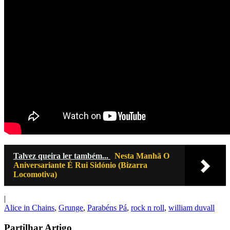
Talvez queira ler também...
Nesta Manhã O
Aniversariante É Rui Sidónio (Bizarra
Locomotiva)
|
Alice in Chains
,
Grunge
,
Parabéns Pá
,
rock n roll
,
william duvall
Partilhar Artigo