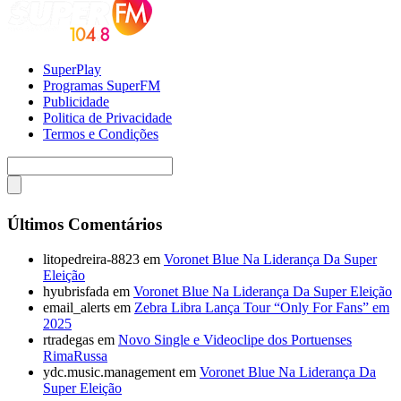
SuperPlay
Programas SuperFM
Publicidade
Politica de Privacidade
Termos e Condições
Últimos Comentários
litopedreira-8823
em
Voronet Blue Na Liderança Da Super
Eleição
hyubrisfada
em
Voronet Blue Na Liderança Da Super Eleição
email_alerts
em
Zebra Libra Lança Tour “Only For Fans” em
2025
rtradegas
em
Novo Single e Videoclipe dos Portuenses
RimaRussa
ydc.music.management
em
Voronet Blue Na Liderança Da
Super Eleição