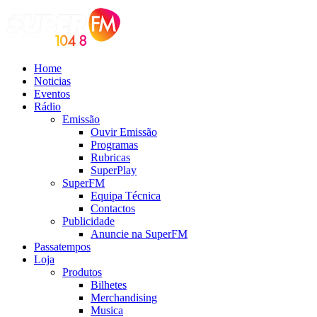
Home
Noticias
Eventos
Rádio
Emissão
Ouvir Emissão
Programas
Rubricas
SuperPlay
SuperFM
Equipa Técnica
Contactos
Publicidade
Anuncie na SuperFM
Passatempos
Loja
Produtos
Bilhetes
Merchandising
Musica