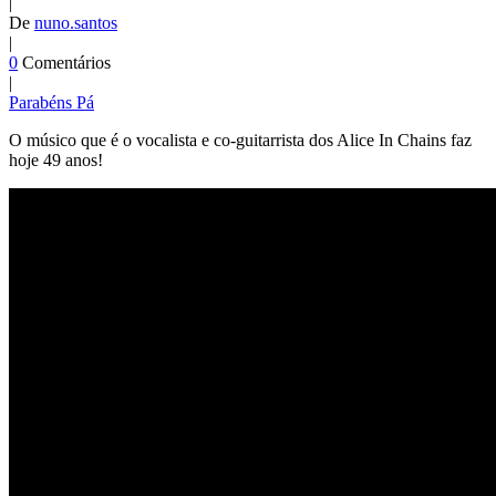
|
De
nuno.santos
|
0
Comentários
|
Parabéns Pá
O músico que é o vocalista e co-guitarrista dos Alice In Chains faz
hoje 49 anos!