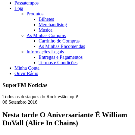
Passatempos
Loja
Produtos
Bilhetes
Merchandising
Musica
As Minhas Compras
Carrinho de Compras
As Minhas Encomendas
Informações Legais
Entregas e Pagamentos
Termos e Condições
Minha Conta
Ouvir Rádio
SuperFM Noticias
Todos os destaques do Rock estão aqui!
06
Setembro
2016
Nesta tarde O Aniversariante É William
DuVall (Alice In Chains)