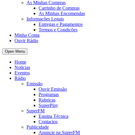
As Minhas Compras
Carrinho de Compras
As Minhas Encomendas
Informações Legais
Entregas e Pagamentos
Termos e Condições
Minha Conta
Ouvir Rádio
Open Menu
Home
Noticias
Eventos
Rádio
Emissão
Ouvir Emissão
Programas
Rubricas
SuperPlay
SuperFM
Equipa Técnica
Contactos
Publicidade
Anuncie na SuperFM