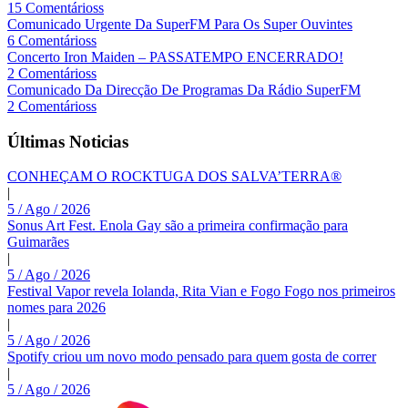
15 Comentárioss
Comunicado Urgente Da SuperFM Para Os Super Ouvintes
6 Comentárioss
Concerto Iron Maiden – PASSATEMPO ENCERRADO!
2 Comentárioss
Comunicado Da Direcção De Programas Da Rádio SuperFM
2 Comentárioss
Últimas Noticias
CONHEÇAM O ROCKTUGA DOS SALVA’TERRA®
|
5 / Ago / 2026
Sonus Art Fest. Enola Gay são a primeira confirmação para
Guimarães
|
5 / Ago / 2026
Festival Vapor revela Iolanda, Rita Vian e Fogo Fogo nos primeiros
nomes para 2026
|
5 / Ago / 2026
Spotify criou um novo modo pensado para quem gosta de correr
|
5 / Ago / 2026