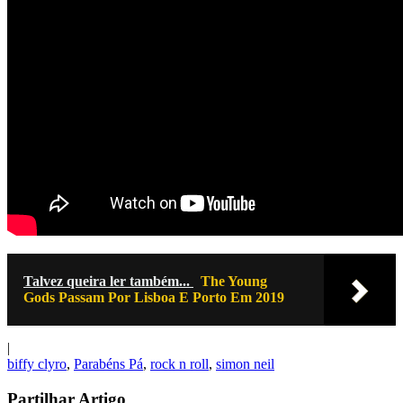
Talvez queira ler também...
The Young
Gods Passam Por Lisboa E Porto Em 2019
|
biffy clyro
,
Parabéns Pá
,
rock n roll
,
simon neil
Partilhar Artigo