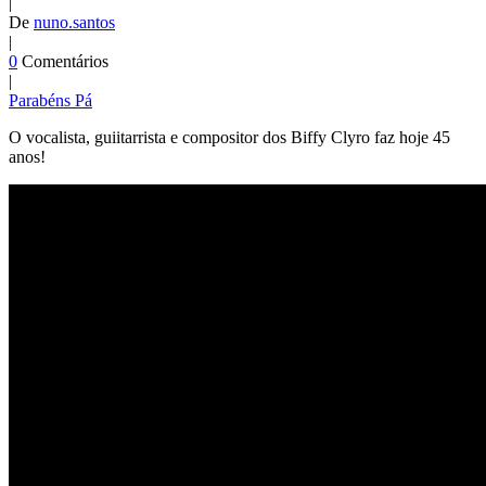
|
De
nuno.santos
|
0
Comentários
|
Parabéns Pá
O vocalista, guiitarrista e compositor dos Biffy Clyro faz hoje 45
anos!