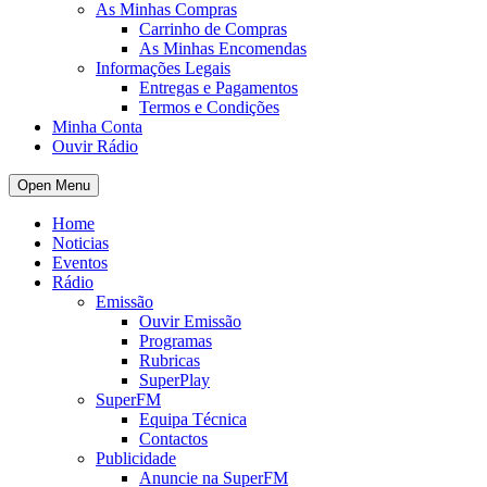
As Minhas Compras
Carrinho de Compras
As Minhas Encomendas
Informações Legais
Entregas e Pagamentos
Termos e Condições
Minha Conta
Ouvir Rádio
Open Menu
Home
Noticias
Eventos
Rádio
Emissão
Ouvir Emissão
Programas
Rubricas
SuperPlay
SuperFM
Equipa Técnica
Contactos
Publicidade
Anuncie na SuperFM