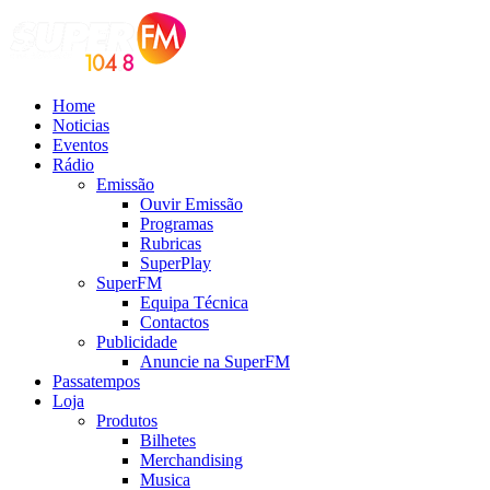
Home
Noticias
Eventos
Rádio
Emissão
Ouvir Emissão
Programas
Rubricas
SuperPlay
SuperFM
Equipa Técnica
Contactos
Publicidade
Anuncie na SuperFM
Passatempos
Loja
Produtos
Bilhetes
Merchandising
Musica