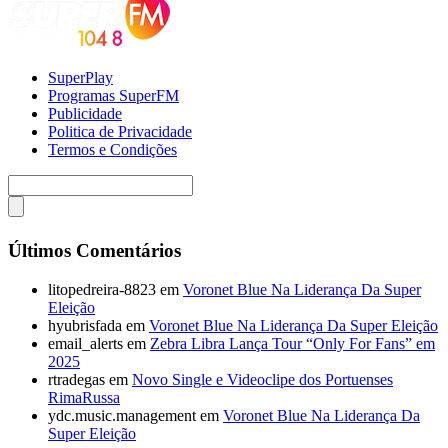
SuperPlay
Programas SuperFM
Publicidade
Politica de Privacidade
Termos e Condições
Últimos Comentários
litopedreira-8823
em
Voronet Blue Na Liderança Da Super
Eleição
hyubrisfada
em
Voronet Blue Na Liderança Da Super Eleição
email_alerts
em
Zebra Libra Lança Tour “Only For Fans” em
2025
rtradegas
em
Novo Single e Videoclipe dos Portuenses
RimaRussa
ydc.music.management
em
Voronet Blue Na Liderança Da
Super Eleição