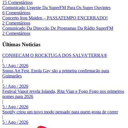
15 Comentárioss
Comunicado Urgente Da SuperFM Para Os Super Ouvintes
6 Comentárioss
Concerto Iron Maiden – PASSATEMPO ENCERRADO!
2 Comentárioss
Comunicado Da Direcção De Programas Da Rádio SuperFM
2 Comentárioss
Últimas Noticias
CONHEÇAM O ROCKTUGA DOS SALVA’TERRA®
|
5 / Ago / 2026
Sonus Art Fest. Enola Gay são a primeira confirmação para
Guimarães
|
5 / Ago / 2026
Festival Vapor revela Iolanda, Rita Vian e Fogo Fogo nos primeiros
nomes para 2026
|
5 / Ago / 2026
Spotify criou um novo modo pensado para quem gosta de correr
|
5 / Ago / 2026