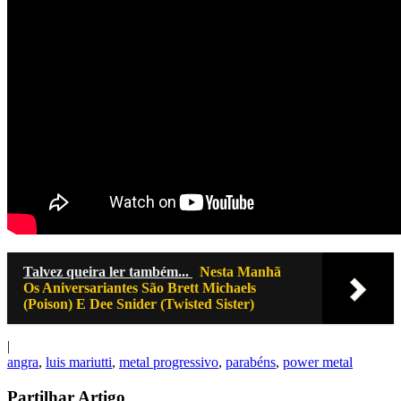
Talvez queira ler também...
Nesta Manhã
Os Aniversariantes São Brett Michaels
(Poison) E Dee Snider (Twisted Sister)
|
angra
,
luis mariutti
,
metal progressivo
,
parabéns
,
power metal
Partilhar Artigo