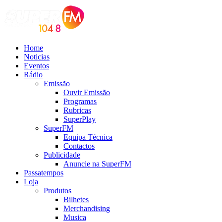
Home
Noticias
Eventos
Rádio
Emissão
Ouvir Emissão
Programas
Rubricas
SuperPlay
SuperFM
Equipa Técnica
Contactos
Publicidade
Anuncie na SuperFM
Passatempos
Loja
Produtos
Bilhetes
Merchandising
Musica