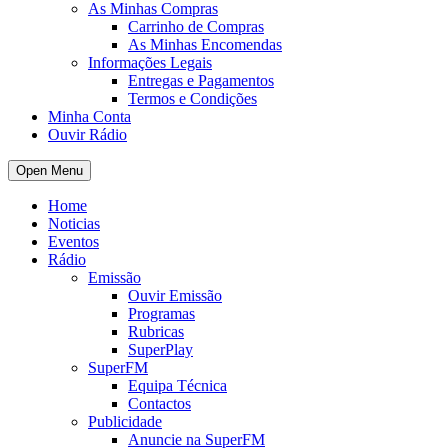
As Minhas Compras
Carrinho de Compras
As Minhas Encomendas
Informações Legais
Entregas e Pagamentos
Termos e Condições
Minha Conta
Ouvir Rádio
Open Menu
Home
Noticias
Eventos
Rádio
Emissão
Ouvir Emissão
Programas
Rubricas
SuperPlay
SuperFM
Equipa Técnica
Contactos
Publicidade
Anuncie na SuperFM