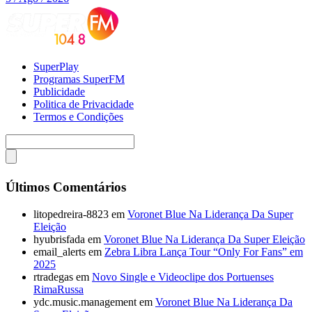
SuperPlay
Programas SuperFM
Publicidade
Politica de Privacidade
Termos e Condições
Últimos Comentários
litopedreira-8823
em
Voronet Blue Na Liderança Da Super
Eleição
hyubrisfada
em
Voronet Blue Na Liderança Da Super Eleição
email_alerts
em
Zebra Libra Lança Tour “Only For Fans” em
2025
rtradegas
em
Novo Single e Videoclipe dos Portuenses
RimaRussa
ydc.music.management
em
Voronet Blue Na Liderança Da