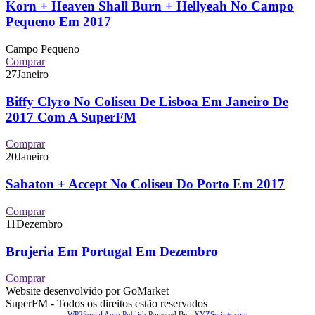
Korn + Heaven Shall Burn + Hellyeah No Campo
Pequeno Em 2017
Campo Pequeno
Comprar
27
Janeiro
Biffy Clyro No Coliseu De Lisboa Em Janeiro De
2017 Com A SuperFM
Comprar
20
Janeiro
Sabaton + Accept No Coliseu Do Porto Em 2017
Comprar
11
Dezembro
Brujeria Em Portugal Em Dezembro
Comprar
Website desenvolvido por GoMarket
SuperFM - Todos os direitos estão reservados
WP2Social Auto Publish
Powered By :
XYZScripts.com