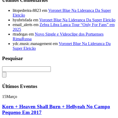
Últimos Comentários
litopedreira-8823
em
Voronet Blue Na Liderança Da Super
Eleição
hyubrisfada
em
Voronet Blue Na Liderança Da Super Eleição
email_alerts
em
Zebra Libra Lança Tour “Only For Fans” em
2025
rtradegas
em
Novo Single e Videoclipe dos Portuenses
RimaRussa
ydc.music.management
em
Voronet Blue Na Liderança Da
Super Eleição
Pesquisar
Últimos Eventos
15
Março
Korn + Heaven Shall Burn + Hellyeah No Campo
Pequeno Em 2017