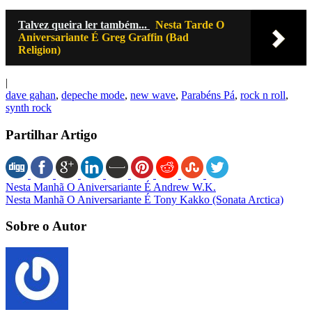
Talvez queira ler também...
Nesta Tarde O
Aniversariante É Greg Graffin (Bad
Religion)
|
dave gahan
,
depeche mode
,
new wave
,
Parabéns Pá
,
rock n roll
,
synth rock
Partilhar Artigo
Nesta Manhã O Aniversariante É Andrew W.K.
Nesta Manhã O Aniversariante É Tony Kakko (Sonata Arctica)
Sobre o Autor