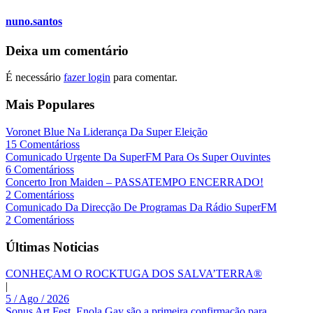
nuno.santos
Deixa um comentário
É necessário
fazer login
para comentar.
Mais Populares
Voronet Blue Na Liderança Da Super Eleição
15 Comentárioss
Comunicado Urgente Da SuperFM Para Os Super Ouvintes
6 Comentárioss
Concerto Iron Maiden – PASSATEMPO ENCERRADO!
2 Comentárioss
Comunicado Da Direcção De Programas Da Rádio SuperFM
2 Comentárioss
Últimas Noticias
CONHEÇAM O ROCKTUGA DOS SALVA’TERRA®
|
5 / Ago / 2026
Sonus Art Fest. Enola Gay são a primeira confirmação para