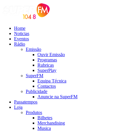
Home
Noticias
Eventos
Rádio
Emissão
Ouvir Emissão
Programas
Rubricas
SuperPlay
SuperFM
Equipa Técnica
Contactos
Publicidade
Anuncie na SuperFM
Passatempos
Loja
Produtos
Bilhetes
Merchandising
Musica