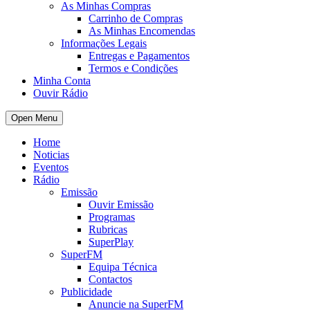
As Minhas Compras
Carrinho de Compras
As Minhas Encomendas
Informações Legais
Entregas e Pagamentos
Termos e Condições
Minha Conta
Ouvir Rádio
Open Menu
Home
Noticias
Eventos
Rádio
Emissão
Ouvir Emissão
Programas
Rubricas
SuperPlay
SuperFM
Equipa Técnica
Contactos
Publicidade
Anuncie na SuperFM