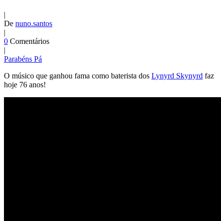
|
De
nuno.santos
|
0
Comentários
|
Parabéns Pá
O músico que ganhou fama como baterista dos
Lynyrd Skynyrd
faz
hoje 76 anos!