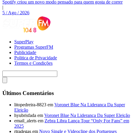
Spotify criou um novo modo pensado para quem gosta de correr
|
5 / Ago / 2026
SuperPlay
Programas SuperFM
Publicidade
Politica de Privacidade
Termos e Condições
Últimos Comentários
litopedreira-8823
em
Voronet Blue Na Liderança Da Super
Eleição
hyubrisfada
em
Voronet Blue Na Liderança Da Super Eleição
email_alerts
em
Zebra Libra Lança Tour “Only For Fans” em
2025
rtradegas
em
Novo Single e Videoclipe dos Portuenses