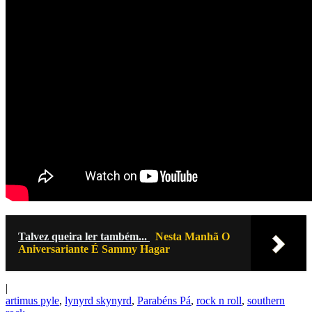
Talvez queira ler também...
Nesta Manhã O
Aniversariante É Sammy Hagar
|
artimus pyle
,
lynyrd skynyrd
,
Parabéns Pá
,
rock n roll
,
southern