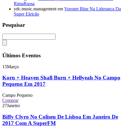
RimaRussa
ydc.music.management
em
Voronet Blue Na Liderança Da
Super Eleição
Pesquisar
Últimos Eventos
15
Março
Korn + Heaven Shall Burn + Hellyeah No Campo
Pequeno Em 2017
Campo Pequeno
Comprar
27
Janeiro
Biffy Clyro No Coliseu De Lisboa Em Janeiro De
2017 Com A SuperFM