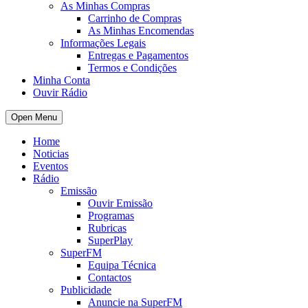
As Minhas Compras
Carrinho de Compras
As Minhas Encomendas
Informações Legais
Entregas e Pagamentos
Termos e Condições
Minha Conta
Ouvir Rádio
Open Menu
Home
Noticias
Eventos
Rádio
Emissão
Ouvir Emissão
Programas
Rubricas
SuperPlay
SuperFM
Equipa Técnica
Contactos
Publicidade
Anuncie na SuperFM