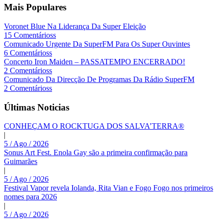
Mais Populares
Voronet Blue Na Liderança Da Super Eleição
15 Comentárioss
Comunicado Urgente Da SuperFM Para Os Super Ouvintes
6 Comentárioss
Concerto Iron Maiden – PASSATEMPO ENCERRADO!
2 Comentárioss
Comunicado Da Direcção De Programas Da Rádio SuperFM
2 Comentárioss
Últimas Noticias
CONHEÇAM O ROCKTUGA DOS SALVA’TERRA®
|
5 / Ago / 2026
Sonus Art Fest. Enola Gay são a primeira confirmação para
Guimarães
|
5 / Ago / 2026
Festival Vapor revela Iolanda, Rita Vian e Fogo Fogo nos primeiros
nomes para 2026
|
5 / Ago / 2026