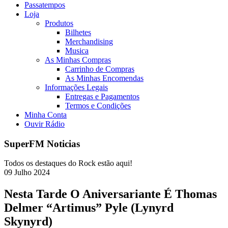
Passatempos
Loja
Produtos
Bilhetes
Merchandising
Musica
As Minhas Compras
Carrinho de Compras
As Minhas Encomendas
Informações Legais
Entregas e Pagamentos
Termos e Condições
Minha Conta
Ouvir Rádio
SuperFM Noticias
Todos os destaques do Rock estão aqui!
09
Julho
2024
Nesta Tarde O Aniversariante É Thomas
Delmer “Artimus” Pyle (Lynyrd
Skynyrd)