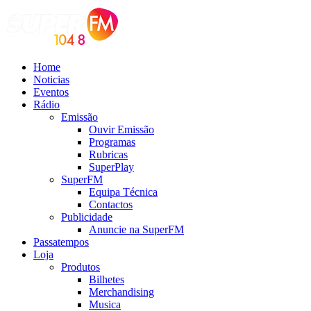
Home
Noticias
Eventos
Rádio
Emissão
Ouvir Emissão
Programas
Rubricas
SuperPlay
SuperFM
Equipa Técnica
Contactos
Publicidade
Anuncie na SuperFM
Passatempos
Loja
Produtos
Bilhetes
Merchandising
Musica