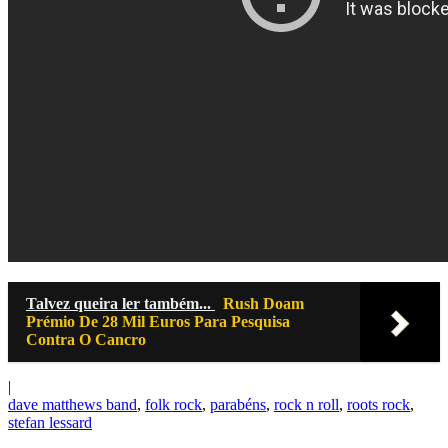
Talvez queira ler também...
Rush Doam
Prémio De 28 Mil Euros Para Pesquisa
Contra O Cancro
|
dave matthews band
,
folk rock
,
parabéns
,
rock n roll
,
roots rock
,
stefan lessard