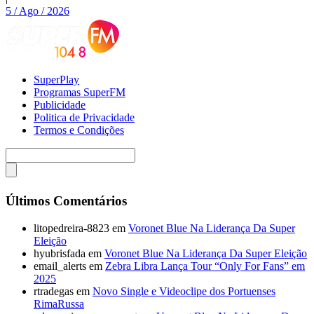
5 / Ago / 2026
SuperPlay
Programas SuperFM
Publicidade
Politica de Privacidade
Termos e Condições
Últimos Comentários
litopedreira-8823
em
Voronet Blue Na Liderança Da Super
Eleição
hyubrisfada
em
Voronet Blue Na Liderança Da Super Eleição
email_alerts
em
Zebra Libra Lança Tour “Only For Fans” em
2025
rtradegas
em
Novo Single e Videoclipe dos Portuenses
RimaRussa