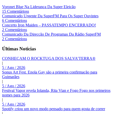
Voronet Blue Na Liderança Da Super Eleição
15 Comentárioss
Comunicado Urgente Da SuperFM Para Os Super Ouvintes
6 Comentárioss
Concerto Iron Maiden – PASSATEMPO ENCERRADO!
2 Comentárioss
Comunicado Da Direcção De Programas Da Rádio SuperFM
2 Comentárioss
Últimas Noticias
CONHEÇAM O ROCKTUGA DOS SALVA’TERRA®
|
5 / Ago / 2026
Sonus Art Fest. Enola Gay são a primeira confirmação para
Guimarães
|
5 / Ago / 2026
Festival Vapor revela Iolanda, Rita Vian e Fogo Fogo nos primeiros
nomes para 2026
|
5 / Ago / 2026
Spotify criou um novo modo pensado para quem gosta de correr
|