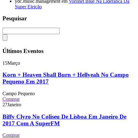
ydc.music.management
em
Voronet Blue Na Liderança Da
Super Eleição
Pesquisar
Últimos Eventos
15
Março
Korn + Heaven Shall Burn + Hellyeah No Campo
Pequeno Em 2017
Campo Pequeno
Comprar
27
Janeiro
Biffy Clyro No Coliseu De Lisboa Em Janeiro De
2017 Com A SuperFM
Comprar