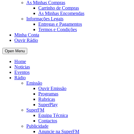
As Minhas Compras
Carrinho de Compras
As Minhas Encomendas
Informações Legais
Entregas e Pagamentos
Termos e Condições
Minha Conta
Ouvir Rádio
Open Menu
Home
Noticias
Eventos
Rádio
Emissão
Ouvir Emissão
Programas
Rubricas
SuperPlay
SuperFM
Equipa Técnica
Contactos
Publicidade
Anuncie na SuperFM