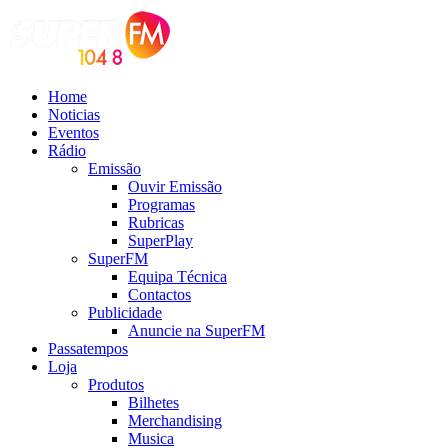
Home
Noticias
Eventos
Rádio
Emissão
Ouvir Emissão
Programas
Rubricas
SuperPlay
SuperFM
Equipa Técnica
Contactos
Publicidade
Anuncie na SuperFM
Passatempos
Loja
Produtos
Bilhetes
Merchandising
Musica