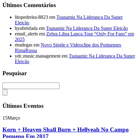
Últimos Comentários
litopedreira-8823
em
Tsunamiz Na Liderança Da Super
Eleição
hyubrisfada
em
Tsunamiz Na Liderança Da Super Eleição
email_alerts
em
Zebra Libra Lança Tour “Only For Fans” em
2025
rtradegas
em
Novo Single e Videoclipe dos Portuenses
RimaRussa
ydc.music.management
em
Tsunamiz Na Liderança Da Super
Eleição
Pesquisar
Últimos Eventos
15
Março
Korn + Heaven Shall Burn + Hellyeah No Campo
Pequeno Em 2017