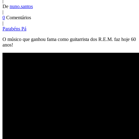
|
De
nuno.santos
|
0
Comentários
|
Parabéns Pá
O músico que ganhou fama como guitarrista dos R.E.M. faz hoje 60
anos!