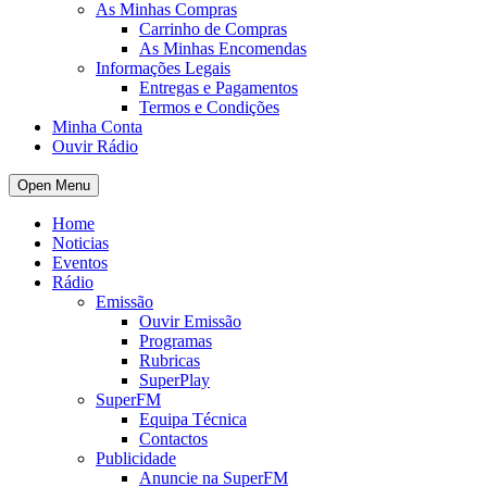
As Minhas Compras
Carrinho de Compras
As Minhas Encomendas
Informações Legais
Entregas e Pagamentos
Termos e Condições
Minha Conta
Ouvir Rádio
Open Menu
Home
Noticias
Eventos
Rádio
Emissão
Ouvir Emissão
Programas
Rubricas
SuperPlay
SuperFM
Equipa Técnica
Contactos
Publicidade
Anuncie na SuperFM