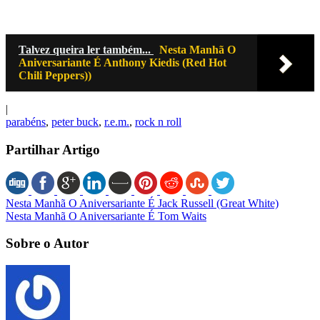
Talvez queira ler também...
Nesta Manhã O
Aniversariante É Anthony Kiedis (Red Hot
Chili Peppers))
|
parabéns
,
peter buck
,
r.e.m.
,
rock n roll
Partilhar Artigo
Nesta Manhã O Aniversariante É Jack Russell (Great White)
Nesta Manhã O Aniversariante É Tom Waits
Sobre o Autor