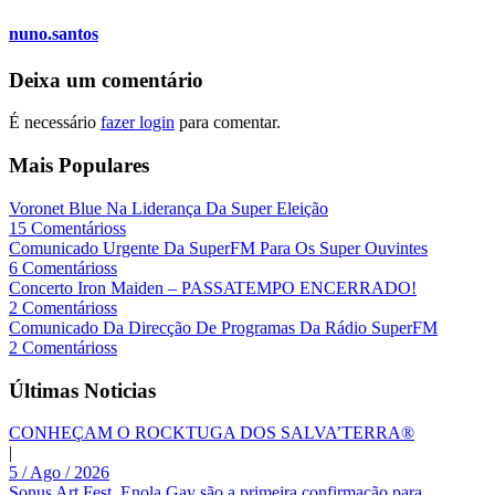
nuno.santos
Deixa um comentário
É necessário
fazer login
para comentar.
Mais Populares
Voronet Blue Na Liderança Da Super Eleição
15 Comentárioss
Comunicado Urgente Da SuperFM Para Os Super Ouvintes
6 Comentárioss
Concerto Iron Maiden – PASSATEMPO ENCERRADO!
2 Comentárioss
Comunicado Da Direcção De Programas Da Rádio SuperFM
2 Comentárioss
Últimas Noticias
CONHEÇAM O ROCKTUGA DOS SALVA’TERRA®
|
5 / Ago / 2026
Sonus Art Fest. Enola Gay são a primeira confirmação para