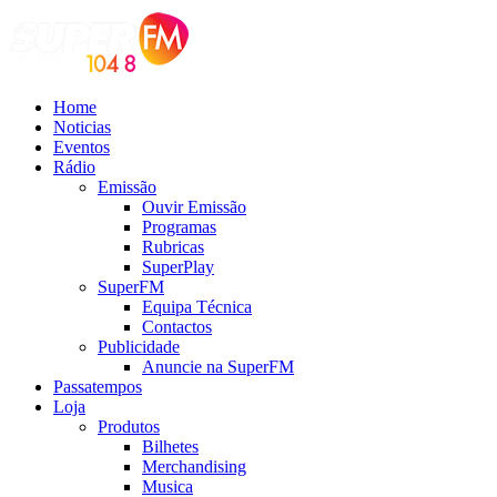
Home
Noticias
Eventos
Rádio
Emissão
Ouvir Emissão
Programas
Rubricas
SuperPlay
SuperFM
Equipa Técnica
Contactos
Publicidade
Anuncie na SuperFM
Passatempos
Loja
Produtos
Bilhetes
Merchandising
Musica