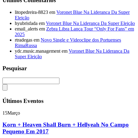
Últimos Comentários
litopedreira-8823
em
Voronet Blue Na Liderança Da Super
Eleição
hyubrisfada
em
Voronet Blue Na Liderança Da Super Eleição
email_alerts
em
Zebra Libra Lança Tour “Only For Fans” em
2025
rtradegas
em
Novo Single e Videoclipe dos Portuenses
RimaRussa
ydc.music.management
em
Voronet Blue Na Liderança Da
Super Eleição
Pesquisar
Últimos Eventos
15
Março
Korn + Heaven Shall Burn + Hellyeah No Campo
Pequeno Em 2017