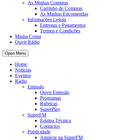
As Minhas Compras
Carrinho de Compras
As Minhas Encomendas
Informações Legais
Entregas e Pagamentos
Termos e Condições
Minha Conta
Ouvir Rádio
Open Menu
Home
Noticias
Eventos
Rádio
Emissão
Ouvir Emissão
Programas
Rubricas
SuperPlay
SuperFM
Equipa Técnica
Contactos
Publicidade
Anuncie na SuperFM