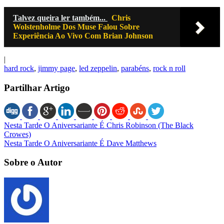
Talvez queira ler também...
Chris
Wolstenholme Dos Muse Falou Sobre
Experiência Ao Vivo Com Brian Johnson
|
hard rock
,
jimmy page
,
led zeppelin
,
parabéns
,
rock n roll
Partilhar Artigo
Nesta Tarde O Aniversariante É Chris Robinson (The Black
Crowes)
Nesta Tarde O Aniversariante É Dave Matthews
Sobre o Autor