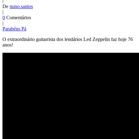
|
De
nuno.santos
|
0
Comentários
|
Parabéns Pá
O extraordinário guitarrista dos lendários Led Zeppelin faz hoje 76
anos!