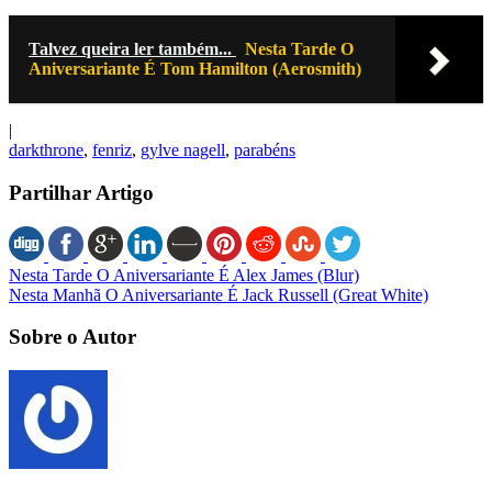
Talvez queira ler também...
Nesta Tarde O
Aniversariante É Tom Hamilton (Aerosmith)
|
darkthrone
,
fenriz
,
gylve nagell
,
parabéns
Partilhar Artigo
Nesta Tarde O Aniversariante É Alex James (Blur)
Nesta Manhã O Aniversariante É Jack Russell (Great White)
Sobre o Autor