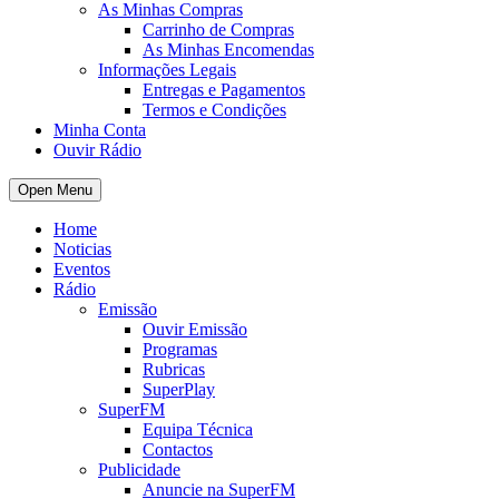
As Minhas Compras
Carrinho de Compras
As Minhas Encomendas
Informações Legais
Entregas e Pagamentos
Termos e Condições
Minha Conta
Ouvir Rádio
Open Menu
Home
Noticias
Eventos
Rádio
Emissão
Ouvir Emissão
Programas
Rubricas
SuperPlay
SuperFM
Equipa Técnica
Contactos
Publicidade
Anuncie na SuperFM