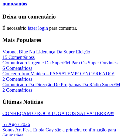
nuno.santos
Deixa um comentário
É necessário
fazer login
para comentar.
Mais Populares
Voronet Blue Na Liderança Da Super Eleição
15 Comentárioss
Comunicado Urgente Da SuperFM Para Os Super Ouvintes
6 Comentárioss
Concerto Iron Maiden – PASSATEMPO ENCERRADO!
2 Comentárioss
Comunicado Da Direcção De Programas Da Rádio SuperFM
2 Comentárioss
Últimas Noticias
CONHEÇAM O ROCKTUGA DOS SALVA’TERRA®
|
5 / Ago / 2026
Sonus Art Fest. Enola Gay são a primeira confirmação para
Guimarães