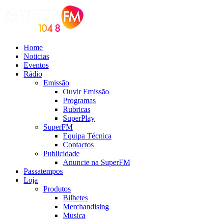
Home
Noticias
Eventos
Rádio
Emissão
Ouvir Emissão
Programas
Rubricas
SuperPlay
SuperFM
Equipa Técnica
Contactos
Publicidade
Anuncie na SuperFM
Passatempos
Loja
Produtos
Bilhetes
Merchandising
Musica