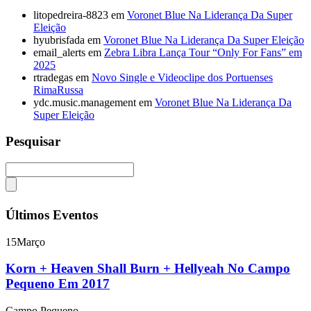
litopedreira-8823
em
Voronet Blue Na Liderança Da Super
Eleição
hyubrisfada
em
Voronet Blue Na Liderança Da Super Eleição
email_alerts
em
Zebra Libra Lança Tour “Only For Fans” em
2025
rtradegas
em
Novo Single e Videoclipe dos Portuenses
RimaRussa
ydc.music.management
em
Voronet Blue Na Liderança Da
Super Eleição
Pesquisar
Últimos Eventos
15
Março
Korn + Heaven Shall Burn + Hellyeah No Campo
Pequeno Em 2017
Campo Pequeno