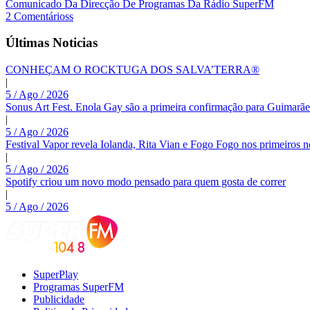
Comunicado Da Direcção De Programas Da Rádio SuperFM
2 Comentárioss
Últimas Noticias
CONHEÇAM O ROCKTUGA DOS SALVA’TERRA®
|
5 / Ago / 2026
Sonus Art Fest. Enola Gay são a primeira confirmação para Guimarãe
|
5 / Ago / 2026
Festival Vapor revela Iolanda, Rita Vian e Fogo Fogo nos primeiros 
|
5 / Ago / 2026
Spotify criou um novo modo pensado para quem gosta de correr
|
5 / Ago / 2026
SuperPlay
Programas SuperFM
Publicidade