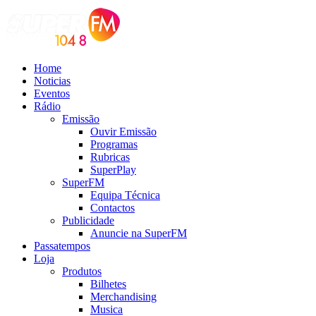
Home
Noticias
Eventos
Rádio
Emissão
Ouvir Emissão
Programas
Rubricas
SuperPlay
SuperFM
Equipa Técnica
Contactos
Publicidade
Anuncie na SuperFM
Passatempos
Loja
Produtos
Bilhetes
Merchandising
Musica