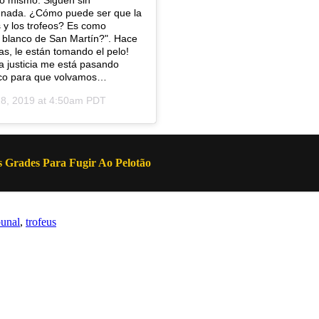
lo mismo. Siguen sin
ce nada. ¿Cómo puede ser que la
s y los trofeos? Es como
o blanco de San Martín?". Hace
s, le están tomando el pelo!
a justicia me está pasando
 poco para que volvamos…
8, 2019 at 4:50am PDT
s Grades Para Fugir Ao Pelotão
bunal
,
trofeus