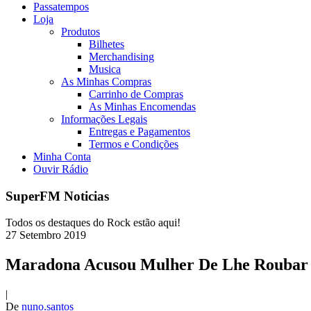
Passatempos
Loja
Produtos
Bilhetes
Merchandising
Musica
As Minhas Compras
Carrinho de Compras
As Minhas Encomendas
Informações Legais
Entregas e Pagamentos
Termos e Condições
Minha Conta
Ouvir Rádio
SuperFM Noticias
Todos os destaques do Rock estão aqui!
27
Setembro
2019
Maradona Acusou Mulher De Lhe Roubar 
|
De
nuno.santos