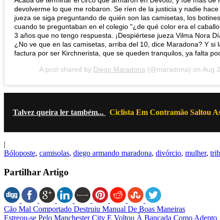
Acaba de terminar el circo que armaron en Devoto, y fue más de 
devolverme lo que me robaron. Se ríen de la justicia y nadie ha
jueza se siga preguntando de quién son las camisetas, los botine
cuando te preguntaban en el colegio "¿de qué color era el caball
3 años que no tengo respuesta. ¡Despiértese jueza Vilma Nora Día
¿No ve que en las camisetas, arriba del 10, dice Maradona? Y si l
factura por ser Kirchnerista, que se queden tranquilos, ya falta
A post shared by
Diego Maradona
(@maradona) on
Aug 2
Talvez queira ler também...
Ciclista Em Contramão Saltou A
|
Bóloposte
,
camisolas
,
diego armando maradona
,
divórcio
,
mulher
,
tri
Partilhar Artigo
Cão Mal Comportado Destruiu Manual De Boas Maneiras
Estreou-se Pelo Manchester City E Voltou À Bancada Como Adepto