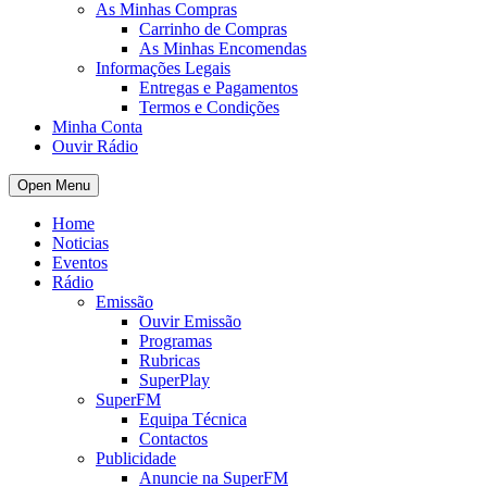
As Minhas Compras
Carrinho de Compras
As Minhas Encomendas
Informações Legais
Entregas e Pagamentos
Termos e Condições
Minha Conta
Ouvir Rádio
Open Menu
Home
Noticias
Eventos
Rádio
Emissão
Ouvir Emissão
Programas
Rubricas
SuperPlay
SuperFM
Equipa Técnica
Contactos
Publicidade
Anuncie na SuperFM