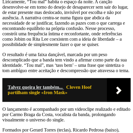
Liricamente, “Tou mal” habita o espaço da noite. A canção
desenvolve-se em torno do desejo de desaparecer sem sair do lugar,
de estar presente mas deslocado, invisível por escolha e não por
ausência. A narrativa centra-se numa figura que abdica da
necessidade de se justificar, fazendo as pazes com o que carrega e
encontrando equilíbrio na própria confusão. Nesse processo,
constrói uma frequência íntima e reconfortante, onde referências
como Jobim ou Rita Lee coexistem com a ideia de liberdade – a
possibilidade de simplesmente fazer o que se quiser.
O resultado é uma faixa dançável, marcada por um peso
descomplicado que a banda tem vindo a afirmar como parte da sua
identidade. “Tou mal”, mas ‘tass bem’ – uma frase que sintetiza o
tom ambíguo entre aceitação e descompressão que atravessa o tema.
Talvez queira ler também...
Cloven Hoof
partilham single «Iron Mask»
O lançamento é acompanhado por um videoclipe realizado e editado
por Carmo Braga da Costa, vocalista da banda, prolongando
visualmente o universo do single.
Formados por Gerard Torres (teclas), Ricardo Pedrosa (baixo),