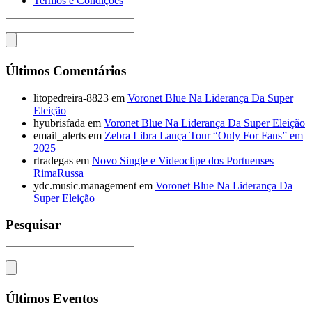
Termos e Condições
Últimos Comentários
litopedreira-8823
em
Voronet Blue Na Liderança Da Super
Eleição
hyubrisfada
em
Voronet Blue Na Liderança Da Super Eleição
email_alerts
em
Zebra Libra Lança Tour “Only For Fans” em
2025
rtradegas
em
Novo Single e Videoclipe dos Portuenses
RimaRussa
ydc.music.management
em
Voronet Blue Na Liderança Da
Super Eleição
Pesquisar
Últimos Eventos