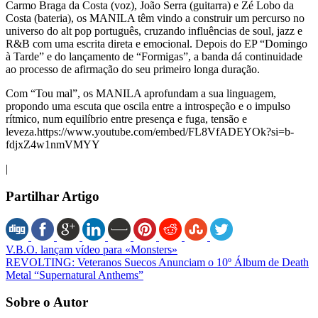
Carmo Braga da Costa (voz), João Serra (guitarra) e Zé Lobo da
Costa (bateria), os MANILA têm vindo a construir um percurso no
universo do alt pop português, cruzando influências de soul, jazz e
R&B com uma escrita direta e emocional. Depois do EP “Domingo
à Tarde” e do lançamento de “Formigas”, a banda dá continuidade
ao processo de afirmação do seu primeiro longa duração.
Com “Tou mal”, os MANILA aprofundam a sua linguagem,
propondo uma escuta que oscila entre a introspeção e o impulso
rítmico, num equilíbrio entre presença e fuga, tensão e
leveza.https://www.youtube.com/embed/FL8VfADEYOk?si=b-
fdjxZ4w1nmVMYY
|
Partilhar Artigo
V.B.O. lançam vídeo para «Monsters»
REVOLTING: Veteranos Suecos Anunciam o 10º Álbum de Death
Metal “Supernatural Anthems”
Sobre o Autor