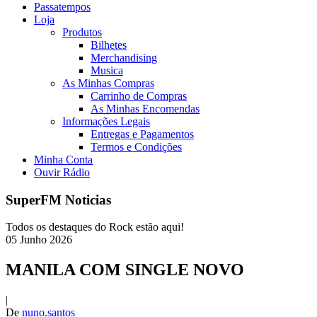
Passatempos
Loja
Produtos
Bilhetes
Merchandising
Musica
As Minhas Compras
Carrinho de Compras
As Minhas Encomendas
Informações Legais
Entregas e Pagamentos
Termos e Condições
Minha Conta
Ouvir Rádio
SuperFM Noticias
Todos os destaques do Rock estão aqui!
05
Junho
2026
MANILA COM SINGLE NOVO
|
De
nuno.santos