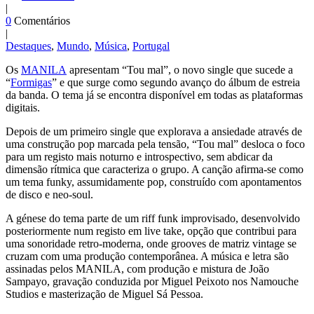
|
0
Comentários
|
Destaques
,
Mundo
,
Música
,
Portugal
Os
MANILA
apresentam “Tou mal”, o novo single que sucede a
“
Formigas
” e que surge como segundo avanço do álbum de estreia
da banda. O tema já se encontra disponível em todas as plataformas
digitais.
Depois de um primeiro single que explorava a ansiedade através de
uma construção pop marcada pela tensão, “Tou mal” desloca o foco
para um registo mais noturno e introspectivo, sem abdicar da
dimensão rítmica que caracteriza o grupo. A canção afirma-se como
um tema funky, assumidamente pop, construído com apontamentos
de disco e neo-soul.
A génese do tema parte de um riff funk improvisado, desenvolvido
posteriormente num registo em live take, opção que contribui para
uma sonoridade retro-moderna, onde grooves de matriz vintage se
cruzam com uma produção contemporânea. A música e letra são
assinadas pelos MANILA, com produção e mistura de João
Sampayo, gravação conduzida por Miguel Peixoto nos Namouche
Studios e masterização de Miguel Sá Pessoa.