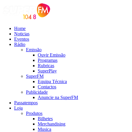
Home
Noticias
Eventos
Rádio
Emissão
Ouvir Emissão
Programas
Rubricas
SuperPlay
SuperFM
Equipa Técnica
Contactos
Publicidade
Anuncie na SuperFM
Passatempos
Loja
Produtos
Bilhetes
Merchandising
Musica