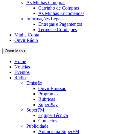
As Minhas Compras
Carrinho de Compras
As Minhas Encomendas
Informações Legais
Entregas e Pagamentos
Termos e Condições
Minha Conta
Ouvir Rádio
Open Menu
Home
Noticias
Eventos
Rádio
Emissão
Ouvir Emissão
Programas
Rubricas
SuperPlay
SuperFM
Equipa Técnica
Contactos
Publicidade
Anuncie na SuperFM