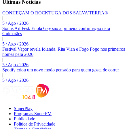
Últimas Noticias
CONHEÇAM O ROCKTUGA DOS SALVA’TERRA®
|
5 / Ago / 2026
Sonus Art Fest. Enola Gay são a primeira confirmação para
Guimarães
|
5 / Ago / 2026
Festival Vapor revela Iolanda, Rita Vian e Fogo Fogo nos primeiros
nomes para 2026
|
5 / Ago / 2026
Spotify criou um novo modo pensado para quem gosta de correr
|
5 / Ago / 2026
SuperPlay
Programas SuperFM
Publicidade
Politica de Privacidade