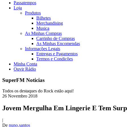
Passatempos
Loja
Produtos
Bilhetes
Merchandising
Musica
As Minhas Compras
Carrinho de Compras
As Minhas Encomendas
Informações Legais
Entregas e Pagamentos
Termos e Condições
Minha Conta
Ouvir Rádio
SuperFM Noticias
Todos os destaques do Rock estão aqui!
26
Novembro
2018
Jovem Mergulha Em Lingerie E Tem Surp
|
De
nuno.santos