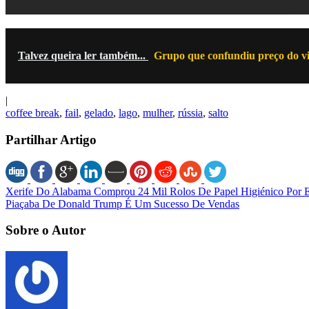
Talvez queira ler também...
Grupo que confundiu preço do vi
|
coffee break
,
fail
,
gelado
,
lago
,
mulher
,
rússia
,
salto
Partilhar Artigo
Xerife Do Alabama Comprou 24 Mil Rolos De Papel Higiénico Por 
Piaçaba De Donald Trump É Um Sucesso De Vendas
Sobre o Autor