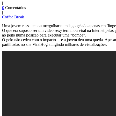
|
0
Comentários
|
Coffee Break
Uma jovem russa tentou mergulhar num lago gelado apenas em ‘linger
O que era suposto ser um vídeo sexy terminou viral na Internet pelas 
ao peito numa posição para executar uma “bomba”.
O gelo não cedeu com o impacto… e a jovem deu uma queda. Apesar de 
partilhadas no site ViralHog atingindo milhares de visualizações.