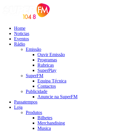
Home
Noticias
Eventos
Rádio
Emissão
Ouvir Emissão
Programas
Rubricas
SuperPlay
SuperFM
Equipa Técnica
Contactos
Publicidade
Anuncie na SuperFM
Passatempos
Loja
Produtos
Bilhetes
Merchandising
Musica