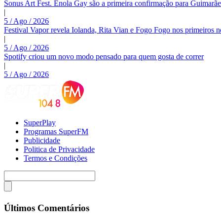
Sonus Art Fest. Enola Gay são a primeira confirmação para Guimarãe
|
5 / Ago / 2026
Festival Vapor revela Iolanda, Rita Vian e Fogo Fogo nos primeiros 
|
5 / Ago / 2026
Spotify criou um novo modo pensado para quem gosta de correr
|
5 / Ago / 2026
SuperPlay
Programas SuperFM
Publicidade
Politica de Privacidade
Termos e Condições
Últimos Comentários