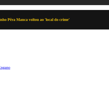
nho Pêra Manca voltou ao 'local do crime'
Engano