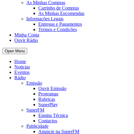
As Minhas Compras
Carrinho de Compras
As Minhas Encomendas
Informações Legais
Entregas e Pagamentos
Termos e Condições
Minha Conta
Ouvir Rádio
Open Menu
Home
Noticias
Eventos
Rádio
Emissão
Ouvir Emissão
Programas
Rubricas
SuperPlay
SuperFM
Equipa Técnica
Contactos
Publicidade
Anuncie na SuperFM