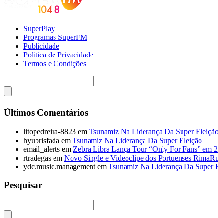
SuperPlay
Programas SuperFM
Publicidade
Politica de Privacidade
Termos e Condições
Últimos Comentários
litopedreira-8823
em
Tsunamiz Na Liderança Da Super Eleiçã
hyubrisfada
em
Tsunamiz Na Liderança Da Super Eleição
email_alerts
em
Zebra Libra Lança Tour “Only For Fans” em 
rtradegas
em
Novo Single e Videoclipe dos Portuenses RimaR
ydc.music.management
em
Tsunamiz Na Liderança Da Super E
Pesquisar