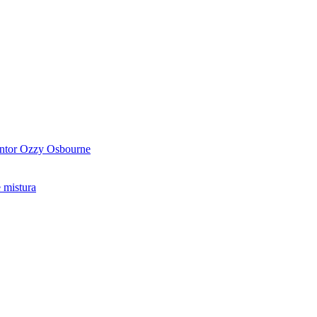
antor Ozzy Osbourne
 mistura