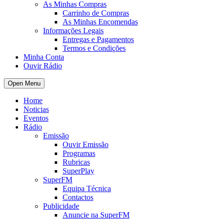
As Minhas Compras
Carrinho de Compras
As Minhas Encomendas
Informações Legais
Entregas e Pagamentos
Termos e Condições
Minha Conta
Ouvir Rádio
Open Menu
Home
Noticias
Eventos
Rádio
Emissão
Ouvir Emissão
Programas
Rubricas
SuperPlay
SuperFM
Equipa Técnica
Contactos
Publicidade
Anuncie na SuperFM