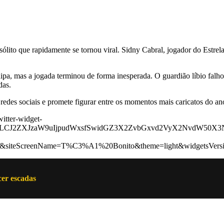
ito que rapidamente se tornou viral. Sidny Cabral, jogador do Estrela
a, mas a jogada terminou de forma inesperada. O guardião líbio falhou
das.
redes sociais e promete figurar entre os momentos mais caricatos do an
itter-widget-
ltdLCJ2ZXJzaW9uIjpudWxsfSwidGZ3X2ZvbGxvd2VyX2NvdW50X3
ab&siteScreenName=T%C3%A1%20Bonito&theme=light&widgetsVer
er escadas