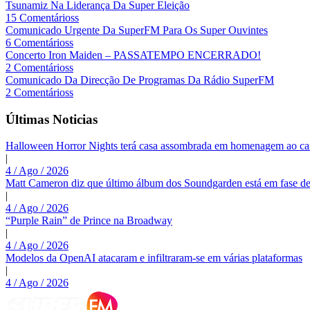
Tsunamiz Na Liderança Da Super Eleição
15 Comentárioss
Comunicado Urgente Da SuperFM Para Os Super Ouvintes
6 Comentárioss
Concerto Iron Maiden – PASSATEMPO ENCERRADO!
2 Comentárioss
Comunicado Da Direcção De Programas Da Rádio SuperFM
2 Comentárioss
Últimas Noticias
Halloween Horror Nights terá casa assombrada em homenagem ao c
|
4 / Ago / 2026
Matt Cameron diz que último álbum dos Soundgarden está em fase de
|
4 / Ago / 2026
“Purple Rain” de Prince na Broadway
|
4 / Ago / 2026
Modelos da OpenAI atacaram e infiltraram-se em várias plataformas
|
4 / Ago / 2026