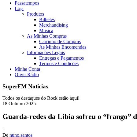
Passatempos
Loja
Produtos
Bilhetes
Merchandising
Musica
As Minhas Compras
Carrinho de Compras
As Minhas Encomendas
Informações Legais
Entregas e Pagamentos
Termos e Condições
Minha Conta
Ouvir Rádio
SuperFM Noticias
Todos os destaques do Rock estão aqui!
18
Outubro
2025
Guarda-redes da Líbia sofreu o “frango” 
|
De
nuno.santos