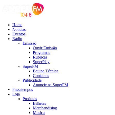
Home
Noticias
Eventos
Rádio
Emissão
Ouvir Emissão
Programas
Rubricas
SuperPlay
SuperFM
Equipa Técnica
Contactos
Publicidade
Anuncie na SuperFM
Passatempos
Loja
Produtos
Bilhetes
Merchandising
Musica