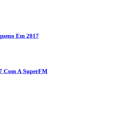
equeno Em 2017
017 Com A SuperFM