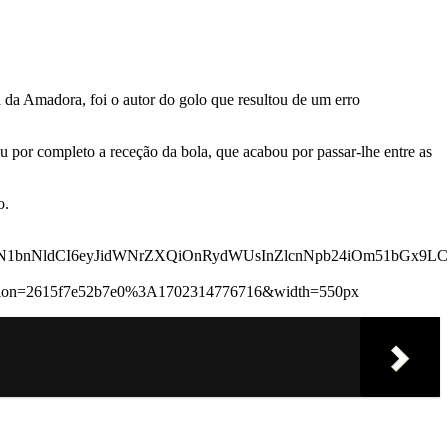
 da Amadora, foi o autor do golo que resultou de um erro
 por completo a receção da bola, que acabou por passar-lhe entre as
o.
N1bnNldCI6eyJidWNrZXQiOnRydWUsInZlcnNpb24iOm51bGx9LCJ0
sion=2615f7e52b7e0%3A1702314776716&width=550px