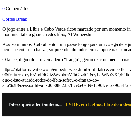
|
0
Comentários
|
Coffee Break
O jogo entre a Líbia e Cabo Verde ficou marcado por um momento insól
monumental do guarda-redes líbio, Al Wuheeshi.
Aos 76 minutos, Cabral tentou um passe longo para um colega de equip
pernas e entrar na baliza, surpreendendo todos em campo e nas banca
O lance, digno de um verdadeiro “frango”, gerou reação imediata nas 
https://platform.twitter.com/embed/Tweet.html?dnt=false&embedId=tw
0&features=eyJ0ZndfdGltZWxpbmVfbGlzdCI6eyJidWNrZXQiO
que-e-isto-guarda-redes-da-libia-sofreu-o-frango-do-
ano%2F&sessionId=a17d6b08d235787e6e0ad9e1c96fce12a96347
Talvez queira ler também...
TVDE, em Lisboa, filmado a desc
|