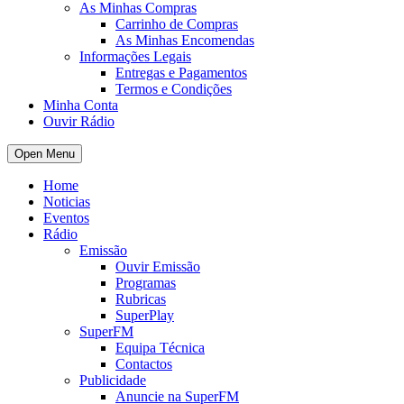
As Minhas Compras
Carrinho de Compras
As Minhas Encomendas
Informações Legais
Entregas e Pagamentos
Termos e Condições
Minha Conta
Ouvir Rádio
Open Menu
Home
Noticias
Eventos
Rádio
Emissão
Ouvir Emissão
Programas
Rubricas
SuperPlay
SuperFM
Equipa Técnica
Contactos
Publicidade
Anuncie na SuperFM