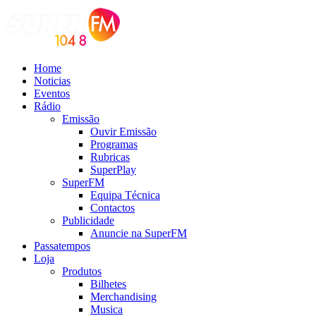
Home
Noticias
Eventos
Rádio
Emissão
Ouvir Emissão
Programas
Rubricas
SuperPlay
SuperFM
Equipa Técnica
Contactos
Publicidade
Anuncie na SuperFM
Passatempos
Loja
Produtos
Bilhetes
Merchandising
Musica