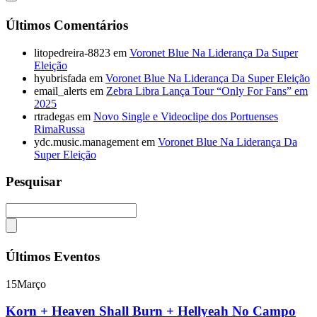
Últimos Comentários
litopedreira-8823
em
Voronet Blue Na Liderança Da Super
Eleição
hyubrisfada
em
Voronet Blue Na Liderança Da Super Eleição
email_alerts
em
Zebra Libra Lança Tour “Only For Fans” em
2025
rtradegas
em
Novo Single e Videoclipe dos Portuenses
RimaRussa
ydc.music.management
em
Voronet Blue Na Liderança Da
Super Eleição
Pesquisar
Últimos Eventos
15
Março
Korn + Heaven Shall Burn + Hellyeah No Campo