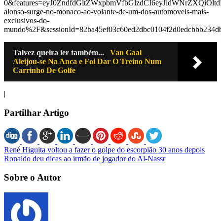
0&features=eyJ0ZndfdGltZWxpbmVfbGlzdCI6eyJidWNrZXQiO
alonso-surge-no-monaco-ao-volante-de-um-dos-automoveis-mais-
exclusivos-do-
mundo%2F&sessionId=82ba45ef03c60ed2dbc0104f2d0edcbbb234
Talvez queira ler também...
Van Gaal
Aleijou-se Na Anca e Foi Dar O Treino Num
Carrinho De Golfe
|
Partilhar Artigo
René Higuita voltou a fazer o golpe do escorpião 30 anos depois
Ronaldo deu dicas ao irmão de jogador do Al-Nassr
Sobre o Autor