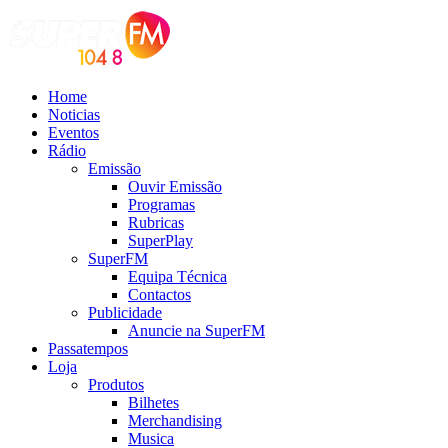
Home
Noticias
Eventos
Rádio
Emissão
Ouvir Emissão
Programas
Rubricas
SuperPlay
SuperFM
Equipa Técnica
Contactos
Publicidade
Anuncie na SuperFM
Passatempos
Loja
Produtos
Bilhetes
Merchandising
Musica