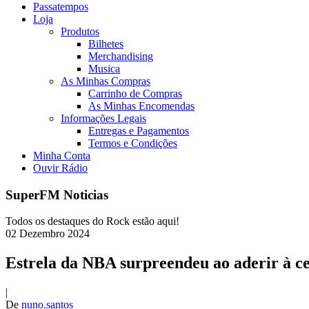
Passatempos
Loja
Produtos
Bilhetes
Merchandising
Musica
As Minhas Compras
Carrinho de Compras
As Minhas Encomendas
Informações Legais
Entregas e Pagamentos
Termos e Condições
Minha Conta
Ouvir Rádio
SuperFM Noticias
Todos os destaques do Rock estão aqui!
02
Dezembro
2024
Estrela da NBA surpreendeu ao aderir à c
|
De
nuno.santos