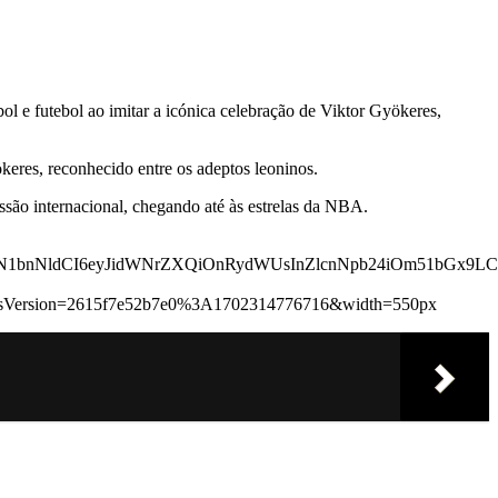
 e futebol ao imitar a icónica celebração de Viktor Gyökeres,
keres, reconhecido entre os adeptos leoninos.
ssão internacional, chegando até às estrelas da NBA.
N1bnNldCI6eyJidWNrZXQiOnRydWUsInZlcnNpb24iOm51bGx9LCJ0
tsVersion=2615f7e52b7e0%3A1702314776716&width=550px