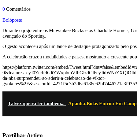
|
0
Comentários
|
Bolóposte
Durante o jogo entre os Milwaukee Bucks e os Charlotte Hornets, Gia
avançado do Sporting.
O gesto aconteceu após um lance de destaque protagonizado pelo poste
A celebração cruzou modalidades e países, mostrando a crescente pop
https://platform.twitter.com/embed/Tweet.html?dnt=false&embedId=tw
0&features=eyJ0ZndfdGltZWxpbmVfbGlzdCI6eyJidWNrZXQiO
da-nba-surpreendeu-ao-aderir-a-celebracao-de-viktor-
gyokeres%2F&sessionId=4271f5c3b2d6a6186e62bf7446721a3f9
Talvez queira ler também...
Apanha-Bolas Entrou Em Campo 
|
Partilhar Artigo