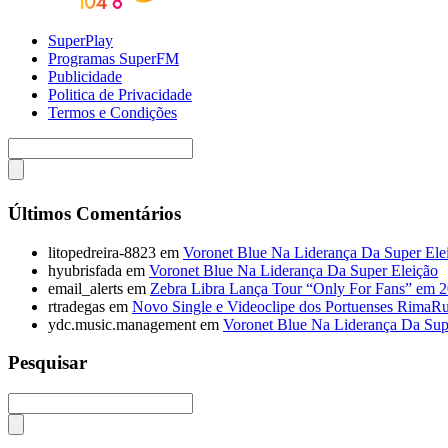
SuperPlay
Programas SuperFM
Publicidade
Politica de Privacidade
Termos e Condições
Últimos Comentários
litopedreira-8823
em
Voronet Blue Na Liderança Da Super Ele
hyubrisfada
em
Voronet Blue Na Liderança Da Super Eleição
email_alerts
em
Zebra Libra Lança Tour “Only For Fans” em 
rtradegas
em
Novo Single e Videoclipe dos Portuenses RimaR
ydc.music.management
em
Voronet Blue Na Liderança Da Sup
Pesquisar