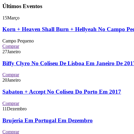
Últimos Eventos
15
Março
Korn + Heaven Shall Burn + Hellyeah No Campo P
Campo Pequeno
Comprar
27
Janeiro
Biffy Clyro No Coliseu De Lisboa Em Janeiro De 2
Comprar
20
Janeiro
Sabaton + Accept No Coliseu Do Porto Em 2017
Comprar
11
Dezembro
Brujeria Em Portugal Em Dezembro
Comprar