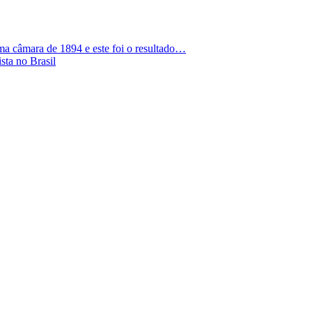
a câmara de 1894 e este foi o resultado…
sta no Brasil