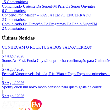
15 Comentárioss
Comunicado Urgente Da SuperFM Para Os Super Ouvintes
6 Comentárioss
Concerto Iron Maiden – PASSATEMPO ENCERRADO!
2 Comentárioss
Comunicado Da Direcção De Programas Da Rádio SuperFM
2 Comentárioss
Últimas Noticias
CONHEÇAM O ROCKTUGA DOS SALVA’TERRA®
|
5 / Ago / 2026
Sonus Art Fest. Enola Gay são a primeira confirmação para Guimarãe
|
5 / Ago / 2026
Festival Vapor revela Iolanda, Rita Vian e Fogo Fogo nos primeiros 
|
5 / Ago / 2026
Spotify criou um novo modo pensado para quem gosta de correr
|
5 / Ago / 2026