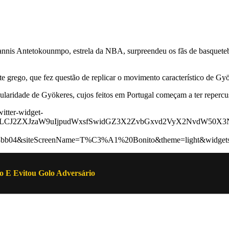
nnis Antetokounmpo, estrela da NBA, surpreendeu os fãs de basquetebol
 grego, que fez questão de replicar o movimento característico de Gyö
ularidade de Gyökeres, cujos feitos em Portugal começam a ter repercu
itter-widget-
ltdLCJ2ZXJzaW9uIjpudWxsfSwidGZ3X2ZvbGxvd2VyX2NvdW50X3
353bb04&siteScreenName=T%C3%A1%20Bonito&theme=light&widge
E Evitou Golo Adversário