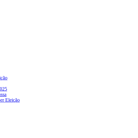
ição
2025
ussa
er Eleição