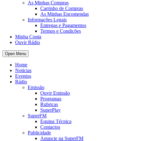
As Minhas Compras
Carrinho de Compras
As Minhas Encomendas
Informações Legais
Entregas e Pagamentos
Termos e Condições
Minha Conta
Ouvir Rádio
Open Menu
Home
Noticias
Eventos
Rádio
Emissão
Ouvir Emissão
Programas
Rubricas
SuperPlay
SuperFM
Equipa Técnica
Contactos
Publicidade
Anuncie na SuperFM