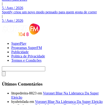
|
5 / Ago / 2026
Spotify criou um novo modo pensado para quem gosta de correr
|
5 / Ago / 2026
SuperPlay
Programas SuperFM
Publicidade
Politica de Privacidade
Termos e Condições
Últimos Comentários
litopedreira-8823
em
Voronet Blue Na Liderança Da Super
Eleição
hyubrisfada
em
Voronet Blue Na Liderança Da Super Eleição