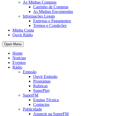
As Minhas Compras
Carrinho de Compras
As Minhas Encomendas
Informações Legais
Entregas e Pagamentos
Termos e Condições
Minha Conta
Ouvir Rádio
Open Menu
Home
Noticias
Eventos
Rádio
Emissão
Ouvir Emissão
Programas
Rubricas
SuperPlay
SuperFM
Equipa Técnica
Contactos
Publicidade
Anuncie na SuperFM