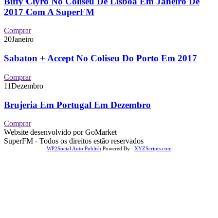
Biffy Clyro No Coliseu De Lisboa Em Janeiro De
2017 Com A SuperFM
Comprar
20
Janeiro
Sabaton + Accept No Coliseu Do Porto Em 2017
Comprar
11
Dezembro
Brujeria Em Portugal Em Dezembro
Comprar
Website desenvolvido por GoMarket
SuperFM - Todos os direitos estão reservados
WP2Social Auto Publish
Powered By :
XYZScripts.com