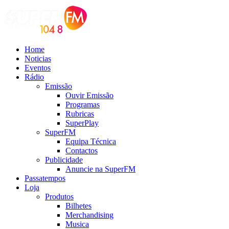
Home
Noticias
Eventos
Rádio
Emissão
Ouvir Emissão
Programas
Rubricas
SuperPlay
SuperFM
Equipa Técnica
Contactos
Publicidade
Anuncie na SuperFM
Passatempos
Loja
Produtos
Bilhetes
Merchandising
Musica