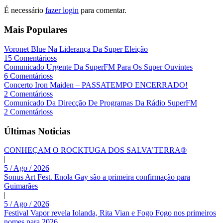
É necessário
fazer login
para comentar.
Mais Populares
Voronet Blue Na Liderança Da Super Eleição
15 Comentárioss
Comunicado Urgente Da SuperFM Para Os Super Ouvintes
6 Comentárioss
Concerto Iron Maiden – PASSATEMPO ENCERRADO!
2 Comentárioss
Comunicado Da Direcção De Programas Da Rádio SuperFM
2 Comentárioss
Últimas Noticias
CONHEÇAM O ROCKTUGA DOS SALVA’TERRA®
|
5 / Ago / 2026
Sonus Art Fest. Enola Gay são a primeira confirmação para
Guimarães
|
5 / Ago / 2026
Festival Vapor revela Iolanda, Rita Vian e Fogo Fogo nos primeiros
nomes para 2026