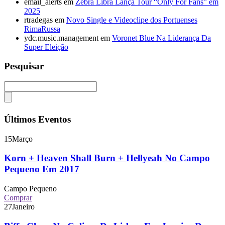
email_alerts
em
Zebra Libra Lança Tour “Only For Fans” em
2025
rtradegas
em
Novo Single e Videoclipe dos Portuenses
RimaRussa
ydc.music.management
em
Voronet Blue Na Liderança Da
Super Eleição
Pesquisar
Últimos Eventos
15
Março
Korn + Heaven Shall Burn + Hellyeah No Campo
Pequeno Em 2017
Campo Pequeno
Comprar
27
Janeiro